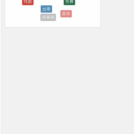
屏東
停車場
煙火
全家
新北