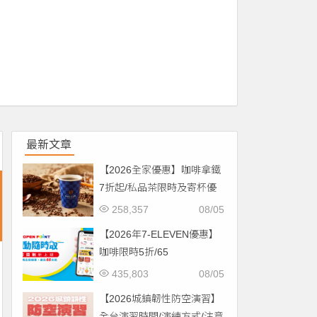
最新文章
【2026全家優惠】咖啡拿鐵
7折起/私品茶限時及寄杯優
惠！價格/菜單一起看
258,357
08/05
【2026年7-ELEVEN優惠】
咖啡限時5折/65
折/CITYCAFE菜單一起看！
435,803
08/05
【2026城鎮韌性防空演習】
全台演習時間/演練方式/注意