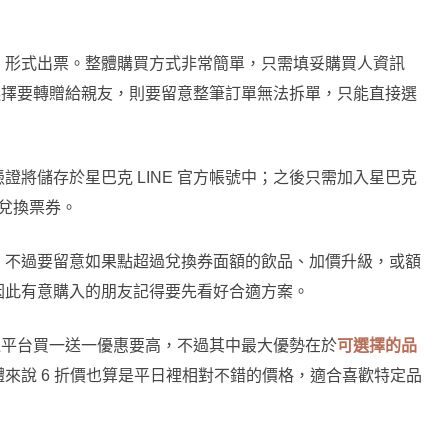
』形式出票。整體購買方式非常簡單，只需填妥購買人資訊
。若是選擇要轉贈給親友，則要留意整筆訂單無法拆單，只能直接選
將儲存於星巴克 LINE 官方帳號中；之後只需加入星巴克
到兌換票券。
，不過要留意如果點超過兌換券面額的飲品、加價升級，或額
因此有意購入的朋友記得要先看好合適方案。
外送平台買一送一優惠要高，不過其中最大優勢在於
可選擇的品
體來說 6 折價也算是平日裡相對不錯的價格，適合喜歡特定品