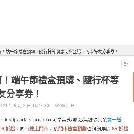
賣！端午節禮盒預購、隨行杯等優惠同步登場，再贈好友分享券！
賣！端午節禮盒預購、隨行杯等
友分享券！
021 年 6 月 2 日
15:44:30
852
foodpanda、foodomo 可享美式/那堤/焦糖瑪其朵
買一送
6 折起。
同時
線上門市
，及
門市禮盒預購
也紛紛展開
85 折起