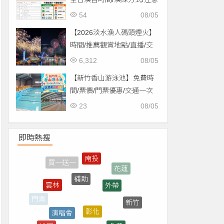
事項一次看！
54
08/05
【2026淡水漁人碼頭煙火】
時間/推薦觀賞地點/直播/交
通資訊一次看！
6,312
08/05
【新竹香山游泳池】免費時
間/票價/門票優惠/交通一次
看！
23
08/05
即時熱搜
補助
外帶
雲林
彰化
演唱會
新竹
門票
免費
桃園
台東
直播