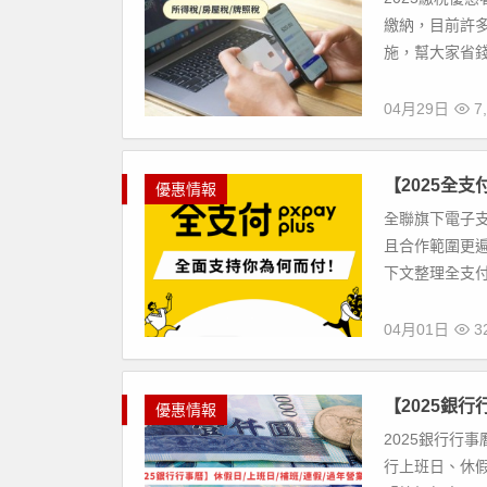
繳納，目前許多
施，幫大家省錢
04月29日
7,
【2025全支
優惠情報
全聯旗下電子
且合作範圍更
下文整理全支付
04月01日
32
【2025銀行
優惠情報
2025銀行行
行上班日、休