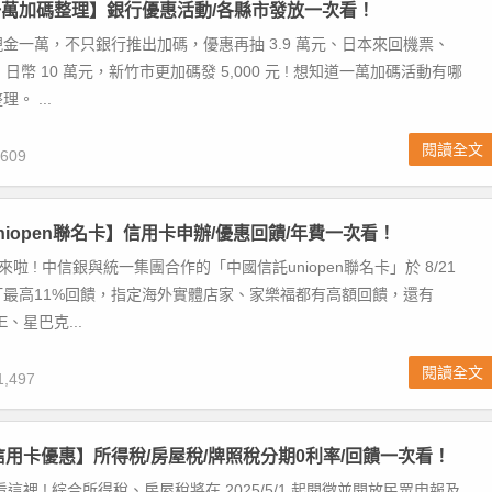
萬加碼整理】銀行優惠活動/各縣市發放一次看！
金一萬，不只銀行推出加碼，優惠再抽 3.9 萬元、日本來回機票、
Pro、日幣 10 萬元，新竹市更加碼發 5,000 元 ! 想知道一萬加碼活動有哪
。 ...
閱讀全文
609
niopen聯名卡】信用卡申辦/優惠回饋/年費一次看！
信卡來啦 ! 中信銀與統一集團合作的「中國信託uniopen聯名卡」於 8/21
打最高11%回饋，指定海外實體店家、家樂福都有高額回饋，還有
E、星巴克...
閱讀全文
,497
稅信用卡優惠】所得稅/房屋稅/牌照稅分期0利率/回饋一次看！
看這裡 ! 綜合所得稅、房屋稅將在 2025/5/1 起開徵並開放民眾申報及