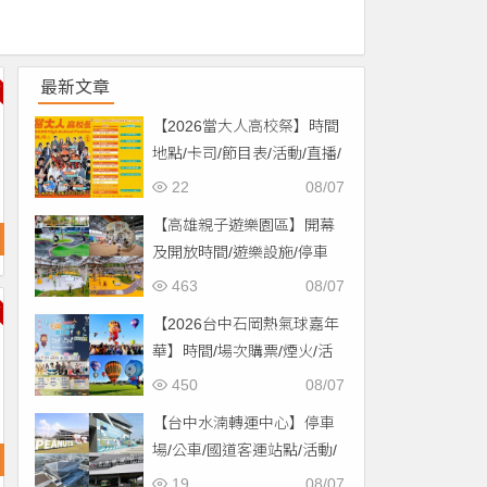
最新文章
【2026當大人高校祭】時間
地點/卡司/節目表/活動/直播/
交通，免費入場！
22
08/07
【高雄親子遊樂園區】開幕
及開放時間/遊樂設施/停車
場/交通一次看！
463
08/07
【2026台中石岡熱氣球嘉年
華】時間/場次購票/煙火/活
動/交通，土牛運動公園登
450
08/07
場！
【台中水湳轉運中心】停車
場/公車/國道客運站點/活動/
交通，啟用免費停車！
19
08/07