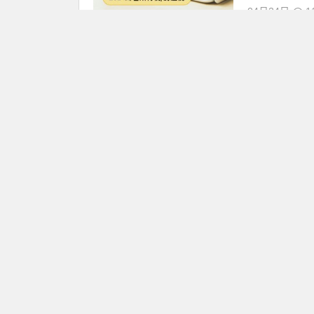
04月24日
11
【2024五
優惠情報
五一勞動節放
工皆可依法放
點、餐廳、場館
04月16日
20
【2024台
優惠情報
2024台股行
文整理整年度
【重點日期】 20
02月05日
30