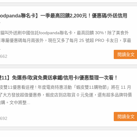
odpanda聯名卡】一季最高回饋2,200元！優惠碼/外送信用
看
a熊貓叫外送刷中國信託foodpanda聯名卡，最高回饋 30% ! 除了美食外
專屬優惠碼每月兩張外，現在又多了每月 25 號超 PRO 卡友日，享最
.
閱讀全文
662
皮雙11】免運券/取貨免費送拿鐵/信用卡/優惠整理一次看！
皮雙11優惠看這裡 ! 年度電商特惠活動「蝦皮雙11購物節」將在 11 月
除了大方發放超值優惠券，蝦皮店到店取貨 0 元免運，還有超多品牌特價
購。文中將整...
閱讀全文
692