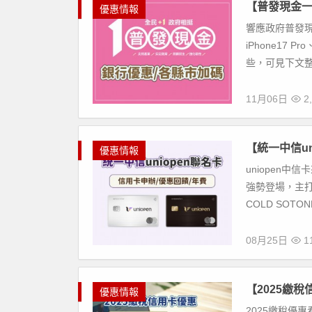
【普發現金一
優惠情報
響應政府普發現
iPhone17 
些，可見下文整理
11月06日
2,
【統一中信u
優惠情報
uniopen中
強勢登場，主
COLD SOTON
08月25日
11
【2025繳
優惠情報
2025繳稅優惠