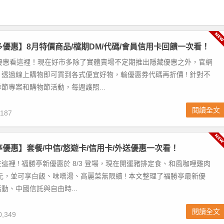
市多優惠】8月特價商品/檔期DM/代碼/會員信用卡回饋一次看！
市多優惠看這裡！現在好市多除了實體賣場不定期推出隱藏優惠之外，官網
透過線上購物即可買到各式便宜好物，輸優惠券代碼再折價 ! 針對不
節專案和購物節活動，每週護照...
閱讀全文
187
勝亭優惠】套餐/中信/悠遊卡/信用卡/外送優惠一次看！
這裡 ! 福勝亭新優惠於 8/3 登場，現在開運豬排定食、和風咖哩雞肉
9 元，並可享白飯、味噌湯、高麗菜無限續 ! 本文整理了福勝亭最新優
動、中國信託與自由時...
閱讀全文
,349