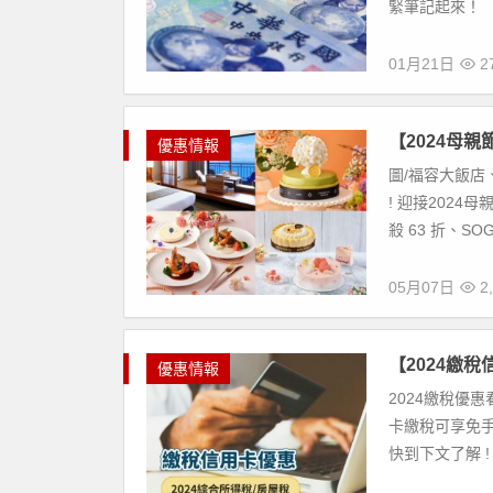
緊筆記起來！ 【
01月21日
27
【2024母
優惠情報
圖/福容大飯店
! 迎接202
殺 63 折、SO
05月07日
2,
【2024繳
優惠情報
2024繳稅優惠
卡繳稅可享免
快到下文了解 ! 