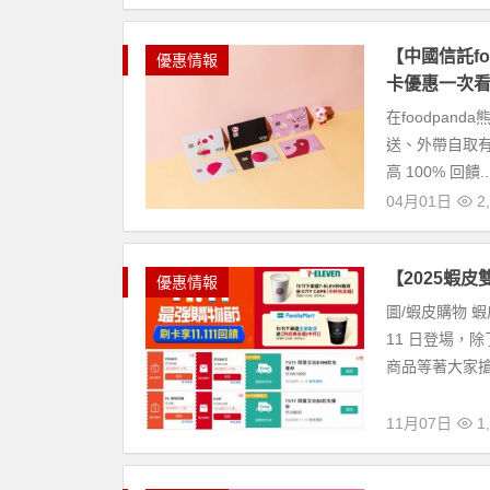
【中國信託fo
優惠情報
卡優惠一次
在foodpand
送、外帶自取有
高 100% 回饋..
04月01日
2,
【2025蝦
優惠情報
圖/蝦皮購物 蝦
11 日登場，
商品等著大家搶
11月07日
1,