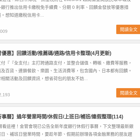
銀行推出信用卡繳稅免手續費、分期 0 利率、回饋金發放等優惠措
。想知道繳稅信用卡...
閱讀全文
009
付優惠】回饋活動/推薦碼/通路/信用卡整理(4月更新)
支付『『全支付』主打跨通路支付，並整合儲值、轉帳、繳費等服務，
遍及百貨、連鎖餐飲、樂園、生活消費等，包含國內、日本都有回饋。
相關活動及回饋資訊，想省荷包的朋友不妨...
閱讀全文
,193
行事曆】過年營業時間/休假日/上班日/補班/連假整理(114)
事曆看這裡！金管會現已公告全新年度銀行休假行事曆，下文整理最新銀
假日、補班日營業時間，要趁年節、假期前辦理各項金融業務的朋友趕