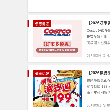
【2026好
優惠情報
Costco好
也有多項折扣，
同檔期，也有季
08月03日
4,
【2026福
優惠情報
福勝亭優惠都在
定食特價 19
惠、支付回饋活
08月03日
80