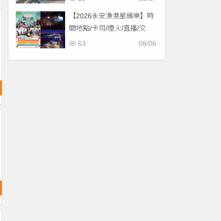
【2026永安漁港星繽樂】時
間地點/卡司/煙火/直播/交
通，免費入場！
63
08/06