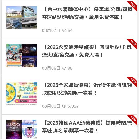
【台中水湳轉運中心】停車場/公車/國道
客運站點/活動/交通，啟用免費停車！
08月07日
54
【2026永安漁港星繽樂】時間地點/卡司/
煙火/直播/交通，免費入場！
08月06日
85
【2026全家取貨優惠】9元衛生紙時間/領
取使用/兌換期限一次看！
08月06日
5,957
【2026韓國AAA頒獎典禮】搶票時間/門
票/出席名單/購票一次看！