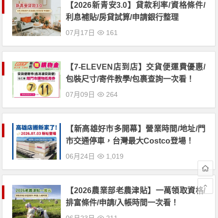
【2026新青安3.0】貸款利率/資格條件/
利息補貼/房貸試算/申請銀行整理
07月17日
161
【7-ELEVEN店到店】交貨便運費優惠/
包裝尺寸/寄件教學/包裹查詢一次看！
07月09日
264
【新高雄好市多開幕】營業時間/地址/門
市交通停車，台灣最大Costco登場！
06月24日
1,019
【2026農業部老農津貼】一萬領取資格/
排富條件/申請/入帳時間一次看！