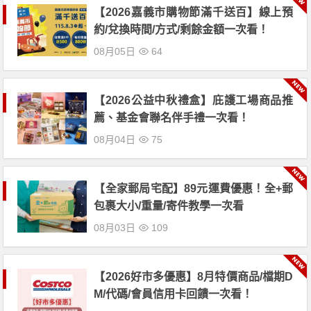
【2026嘉義市購物節滿千送百】線上預
約/兌換時間/方式/剩餘金額一次看！
08月05日
64
【2026公益中秋禮盒】庇護工場商品推
薦、基金會聯名伴手禮一次看！
08月04日
75
【全家郵局宅配】89元運費優惠！全+郵
包裹大小/重量/寄件教學一次看
08月03日
109
【2026好市多優惠】8月特價商品/檔期D
M/代碼/會員信用卡回饋一次看！