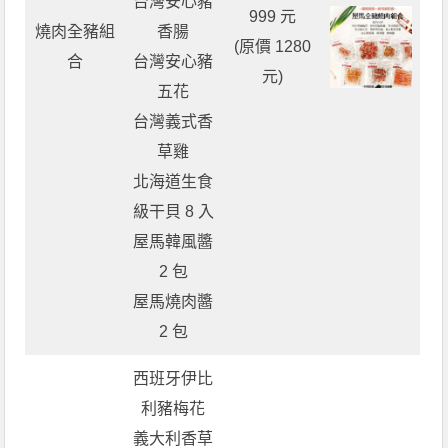
台灣安心豬
999 元
燒肉全豬組
香腸
(原價 1280
合
台灣安心豬
元)
五花
台灣義式香
草雞
北海道生食
級干貝 8 入
屋馬韓風醬
2 包
屋馬燒肉醬
2 包
西班牙伊比
利豬梅花
義大利香草