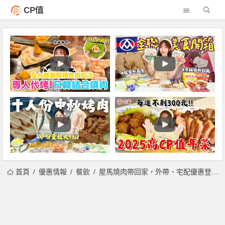
CP值
首頁
優惠情報
餐飲
屋馬燒肉帶回家，外帶、宅配優惠登場！冷凍燒肉組999元起、海鮮粥/豆腐鍋120元起、蔬菜箱499元起，菜單價格一次看！另享台中市外送、全台店到店取貨服務！