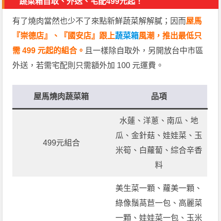
蔬菜箱自取、外送、宅配499元起！
有了燒肉當然也少不了來點新鮮蔬菜解解膩；因而
屋馬
『崇德店』、『國安店』跟上
蔬菜箱
風潮，推出最低只
需 499 元起的組合。
且一樣除自取外，另開放台中市區
外送，若需宅配則只需額外加 100 元運費。
屋馬燒肉蔬菜箱
品項
水蓮、洋蔥、南瓜、地
瓜、金針菇、娃娃菜、玉
499元組合
米筍、白蘿蔔、綜合辛香
料
美生菜一顆、蘿美一顆、
綠像鬚萵苣一包、高麗菜
一顆、娃娃菜一包、玉米