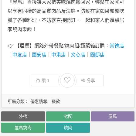
『屋馬』直接讓大家把美味燒肉搬回家，輕鬆在家就可
以享有同樣的高品質肉品及海鮮。防疫在家如果餐餐吃
膩了各種料理，不妨就直接開訂，一起和家人們體驗居
家燒肉樂趣！
👉 【屋馬】網路外帶餐點/燒肉組/蔬菜箱訂購：
崇德店
｜
中友店
｜
國安店
｜
中港店
｜
文心店
｜
園邸店
♡
讚
1
分享
所屬分類：
優惠情報
餐飲
外帶
宅配
屋馬
屋馬燒肉
燒肉