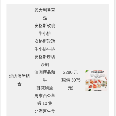
義大利香草
雞
安格斯玫瑰
牛小排
安格斯玫瑰
牛小排牛排
安格斯厚切
沙朗
澳洲極品和
2280 元
燒肉海陸組
牛
(原價 3075
合
挪威鯖魚
元)
馬來西亞草
蝦 10 隻
北海道生食