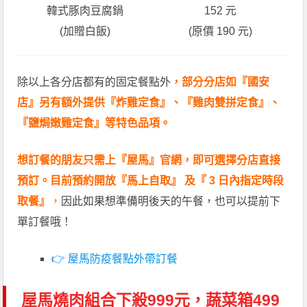
韓式豚肉豆腐鍋
152 元
(加贈白飯)
(原價 190 元)
除以上各分店都有的固定餐點外
，部分分店如『國安
店』另有額外提供『炸雞定食』、『雞肉雙拼定食』、
『鹽焗嫩雞定食』等特色品項。
想訂餐的朋友只需上『屋馬』官網，即可選擇分店直接
預訂。
目前預約開放『馬上自取』 及『 3 日內指定時段
取餐』
，
因此如果想準備明後天的午餐，也可以提前下
單訂餐哦！
👉 屋馬防疫餐點外帶訂餐
屋馬燒肉組合下殺999元，蔬菜箱499