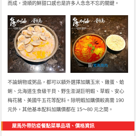
而成，滑順的鮮甜口感也是許多人念念不忘的關鍵。
圖/
屋馬燒肉
不論鍋物或粥品，都可以額外選擇加購玉米、雞蛋、蛤
蜊、北海道生食級干貝、野生澎湖巨明蝦、草蝦、安心
梅花豬、美國牛五花等配料。除明蝦加購價較高需 190
元外，其他基本配料加購價都在 15～80 元之間。
屋馬外帶防疫餐點
菜單品項、價格資訊