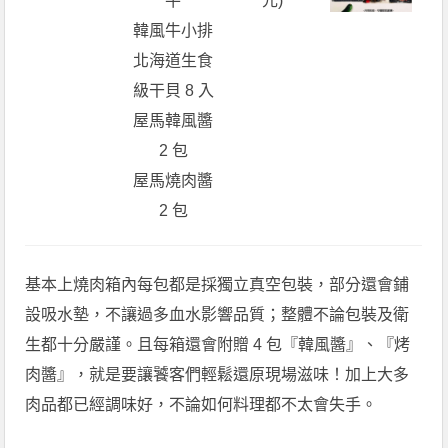
牛
元)
韓風牛小排
北海道生食
級干貝 8 入
屋馬韓風醬
2 包
屋馬燒肉醬
2 包
基本上燒肉箱內每包都是採獨立真空包裝，部分還會鋪
設吸水墊，不讓過多血水影響品質；整體不論包裝及衛
生都十分嚴謹。且每箱還會附贈 4 包『韓風醬』、『烤
肉醬』，就是要讓饕客們輕鬆還原現場滋味！加上大多
肉品都已經調味好，不論如何料理都不太會失手。