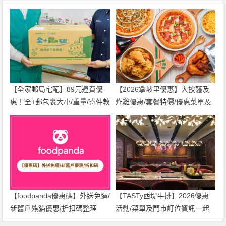
【全家郵局宅配】89元運費優
【2026拿坡里優惠】大披薩及
惠！全+郵包裹大小/重量/寄件教
炸雞優惠/套餐特價/優惠菜單及
學一次看
門市一起看
【foodpanda優惠碼】外送免運/
【TASTy西堤牛排】2026優惠
新舊戶熊貓優惠/折扣碼整理
活動/菜單及門市訂位資訊一起
(2026年)
看