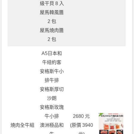
級干貝 8 入
屋馬韓風醬
2 包
屋馬燒肉醬
2 包
A5日本和
牛紐約客
安格斯牛小
排牛排
安格斯厚切
沙朗
安格斯玫瑰
牛小排
2680 元
燒肉全牛組
澳洲極品和
(原價 3940