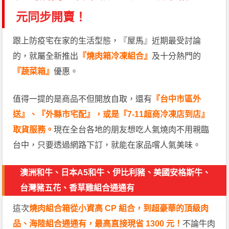
元同步開賣！
跟上防疫宅在家的生活型態，『屋馬』近期最受討論
的，就屬全新推出
『燒肉箱冷凍組合』
及十分熱門的
『蔬菜箱』
優惠。
值得一提的是商品不但開放自取，還有
『台中市區外
送』、『外縣市宅配』，或是『7-11超商冷凍店到店』
取貨服務。
現在全台各地的朋友想吃人氣燒肉不用親臨
台中，只要透過網路下訂，就能在家品嚐人氣美味。
澳洲和牛、日本A5和牛、伊比利豬、美國安格斯牛、
台灣豬五花、香草雞組合通通有
這次
燒肉組合箱從小資高 CP 組合，到超豪華的頂級肉
品、海陸組合通通有，最高直接現省 1300 元！
不論牛肉