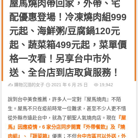
屋馬燒肉帶回家，外帶、宅
配優惠登場！冷凍燒肉組999
元起、海鮮粥/豆腐鍋120元
起、蔬菜箱499元起，菜單價
格一次看！另享台中市外
送、全台店到店取貨服務！
✍️
購物沉溺的女子
2021 年 6 月 25 日
19,942
說到台中美食推薦，許多人一定對『屋馬燒肉』不陌
生。屋馬不只在疫前時常一位難求，甚至不少人更不惜
從外縣市遠赴台中，就為了朝聖人氣燒肉店。現在
『屋
馬』因應疫情，6 家分店同步開賣『外帶餐飲』及『燒
肉組』、『蔬菜箱』
優惠；不但
台中市區可以外送，外