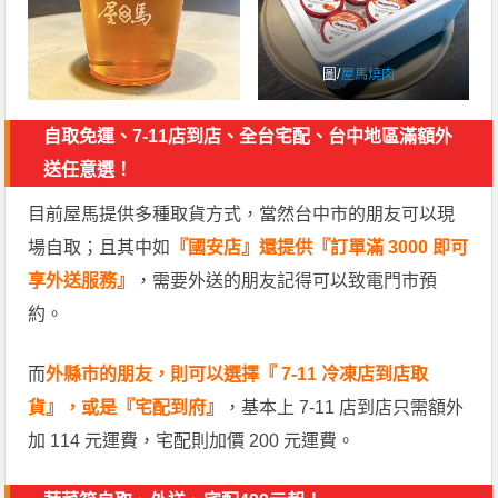
圖/
屋馬燒肉
自取免運、7-11店到店、全台宅配、台中地區滿額外
送任意選！
目前屋馬提供多種取貨方式，當然台中市的朋友可以現
場自取；且其中如
『國安店』還提供『訂單滿 3000 即可
享外送服務』
，需要外送的朋友記得可以致電門市預
約。
而
外縣市的朋友，則可以選擇『 7-11 冷凍店到店取
貨』，或是『宅配到府』
，基本上 7-11 店到店只需額外
加 114 元運費，宅配則加價 200 元運費。