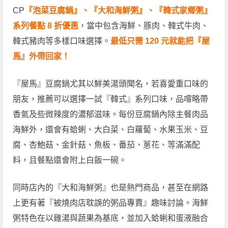
CP
『泡菜豆腐鍋』、『大和海鮮粥』、『韓式家鄉粥』
系列餐點 8 折優惠
，當中包含海鮮、豚肉、韓式牛肉、
韓式豬肉等多樣口味選擇。
最低只需 120 元就能把『屋
馬』外帶回家！
『屋馬』豆腐鍋尤其以鮮美湯頭聞名，若喜愛重口味的
朋友，推薦可以選擇一試『韓式』系列口味，品嚐略帶
香氣及些微辣度的濃郁滋味。每份豆腐鍋內除主餐肉品
海鮮外，還會有蛤蜊、大白菜、白蘿蔔、水果玉米、豆
腐、杏鮑菇、金針菇、魚板、番茄、蔥花、等滿滿配
料，且餐點還會附上白飯一碗。
同時店內的『大和海鮮粥』也是熱門商品，甚至在網路
上更有著『被燒肉店耽誤的粥品專賣』趣味討論。海鮮
粥特色在以雞湯與蔬果為基底，並加入蛤蜊和蛋液融合