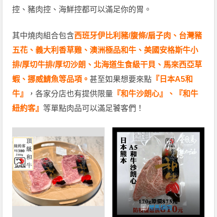
控、豬肉控、海鮮控都可以滿足你的胃。
其中燒肉組合包含
西班牙伊比利豬/腹條/扇子肉、台灣豬
五花、義大利香草雞、澳洲極品和牛、美國安格斯牛小
排/厚切牛排/厚切沙朗、北海道生食級干貝、馬來西亞草
蝦、挪威鯖魚等品項。
甚至如果想要來點
『日本A5和
牛』
，各家分店也有提供限量
『和牛沙朗心』、『和牛
紐約客』
等單點肉品可以滿足饕客們！
圖/
屋馬燒肉