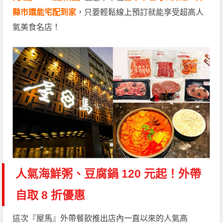
縣市還能宅配到家
，只要輕鬆線上預訂就能享受超高人
氣美食名店！
人氣海鮮粥、豆腐鍋 120 元起！外帶
自取 8 折優惠
這次『屋馬』外帶餐飲推出店內一直以來的人氣高