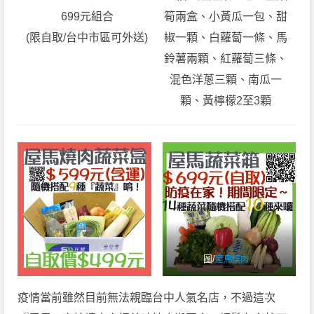
699元組合
筍兩盒、小黃瓜一包、甜
(限自取/台中市區可外送)
椒一顆、白蘿蔔一條、馬
鈴薯兩顆、紅蘿蔔三條、
混色洋蔥三顆、南瓜一
顆、黃檸檬2至3顆
圖/
屋馬燒肉
疫情當前雖然目前無法親臨台中人氣名店，不過這次