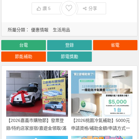
♡
讚
5
分享
所屬分類：
優惠情報
生活用品
台電
登錄
省電
節能補助
節電獎勵
【2026嘉義市購物節】發票登
【2026桃園冷氣補助】5000元
錄/特約店家旅宿/嘉遊金領取/滿
申請資格/補助金額/申請方式一
千送百活動一次看！
次看！