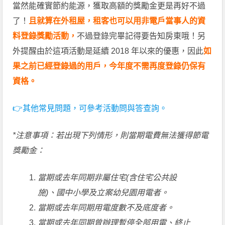
當然能確實節約能源，獲取高額的獎勵金更是再好不過
了！
且就算在外租屋，租客也可以用非電戶當事人的資
料登錄獎勵活動，
不過登錄完畢記得要告知房東哦！另
外提醒由於這項活動是延續 2018 年以來的優惠，因此
如
果之前已經登錄過的用戶，今年度不需再度登錄仍保有
資格。
👉其他常見問題，可參考活動問與答查詢。
*注意事項：若出現下列情形，則當期電費無法獲得節電
獎勵金：
當期或去年同期非屬住宅(含住宅公共設
施)、國中小學及立案幼兒園用電者。
當期或去年同期用電度數不及底度者。
當期或去年同期曾辦理暫停全部用電、終止