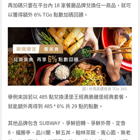
再加碼只要在平台內 18 家餐廳品牌兌換任一商品，就可
以獲得額外 6% TGo 點數加碼回饋。
圖 /
台灣高鐵會員 TGo 365
舉例來說若以 485 點兌換漢堡王經典脆雞堡經典套餐，
就能額外再得到 485 * 6% 共 29 點的點數。
其他品牌包含 SUBWAY、爭鮮迴轉、爭鮮外帶、定食
8、福勝亭、品川蘭、鮮五丼、翰林茶館、寬心園、無老