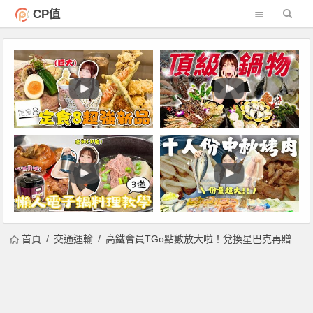
CP值
首頁
交通運輸
高鐵會員TGo點數放大啦！兌換星巴克再贈優惠券，另享點數加碼活動！