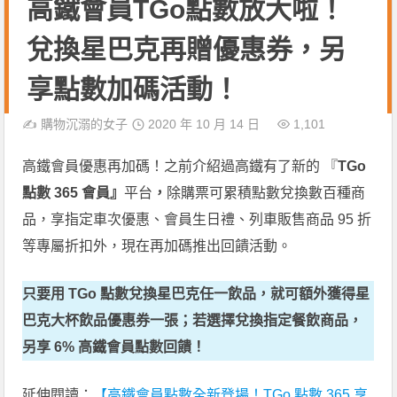
高鐵會員TGo點數放大啦！
兌換星巴克再贈優惠券，另
享點數加碼活動！
✍️
購物沉溺的女子
2020 年 10 月 14 日
1,101
高鐵會員優惠再加碼！之前介紹過高鐵有了新的 『
TGo
點數 365 會員』
平台
，
除購票可累積點數兌換數百種商
品，享指定車次優惠、會員生日禮、列車販售商品 95 折
等專屬折扣外，現在再加碼推出回饋活動。
只要用
TGo
點數兌換星巴克任一飲品，就可額外獲得星
巴克大杯飲品優惠券一張；若選擇兌換指定餐飲商品，
另享 6% 高鐵會員點數回饋！
延伸閱讀：
【
高鐵會員點數全新登場！TGo 點數 365 享