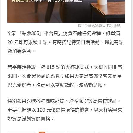
圖 /
台灣高鐵會員 TGo 365
全新『點數365』平台只要消費不論任何票種，訂單滿
20 元即可累積 1 點。有時搭配特定日期活動，還能有點
數加碼活動。
若平時想換取一杯 615 點的大杯冰美式，大概等同北高
來回 4 次能累積到的點數；如果大家是高鐵常客又是星
巴克愛好者，推薦可以拿點數趁這波活動兌換。
特別如果喜歡各種風味那提、冷萃咖啡等高價位飲品，
更要把握能以 120 元優惠價購得的機會，以大杯容量來
說算是滿划算的價格。