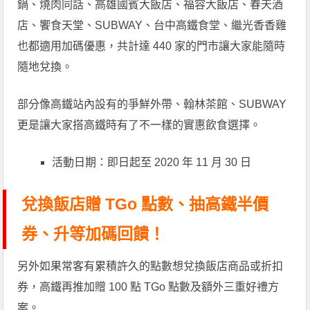
鍋、燒肉同話、高雄國賓大飯店、福容大飯店、春天酒
店、饗食天堂、SUBWAY、台中高鐵食堂、繼光香香雞
也都適用加碼優惠，共計達 440 家的門市讓大家能隨時
隨地兌換。
部分像高鐵站內設有的爭鮮外帶、翰林茶館、SUBWAY
更是讓大家搭高鐵時有了不一樣的實惠飲食選擇。
活動日期：即日起至 2020 年 11 月 30 日
兌換飯店贈 TGo 點數、抽高鐵半價
券、升等加碼回饋！
另外如果常客有累積許久的點數想兌換飯店商品或折扣
券，高鐵再推加贈 100 點 TGo 點數及額外三重好禮方
案。