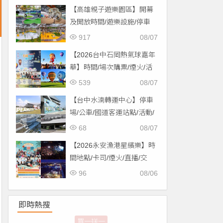
【高雄親子遊樂園區】開幕
及開放時間/遊樂設施/停車
場/交通一次看！
917
08/07
【2026台中石岡熱氣球嘉年
華】時間/場次購票/煙火/活
動/交通，土牛運動公園登
539
08/07
場！
【台中水湳轉運中心】停車
場/公車/國道客運站點/活動/
交通，啟用免費停車！
68
08/07
【2026永安漁港星繽樂】時
間地點/卡司/煙火/直播/交
通，免費入場！
96
08/06
即時熱搜
全家