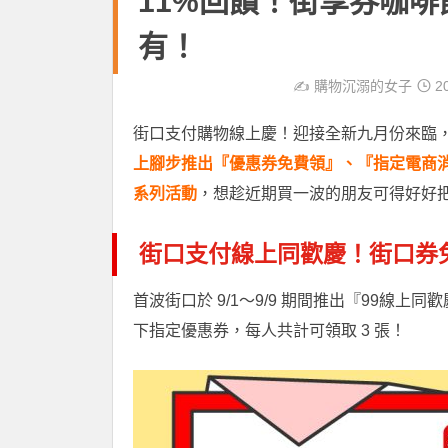
11%回饋！街享券咖
有！
✍️
購物沉溺的女子
20
街口支付購物線上慶！迎接全新九月份來臨，
上腳步推出『優惠券免費領』、『指定電商
系列活動
，想趁近期買一波的朋友可得好好
街口支付線上同歡慶！街口券
首波街口於 9/1～9/9 期間推出『99線
下指定優惠券，每人共計可領取 3 張！