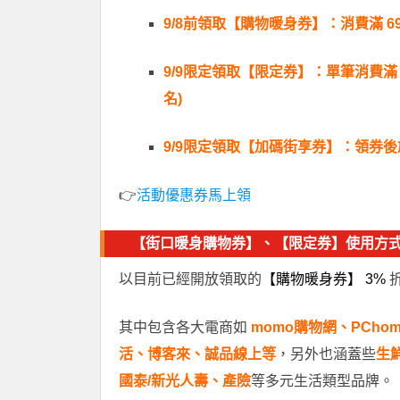
9/8前領取【購物暖身券】：消費滿 699 
9/9限定領取【限定券】：單筆消費滿 149
名)
9/9限定領取【加碼街享券】：領券後
👉
活動優惠券馬上領
【街口暖身購物券】、【限定券】使用方
以目前已經開放領取的
【購物暖身券】
3%
其中包含各大電商如
momo購物網、PCho
活、博客來、誠品線上等
，另外也涵蓋些
生
國泰/新光人壽、產險
等多元生活類型品牌。