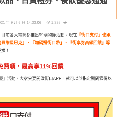
啡飲品、百貨禮券、餐飲優惠通通
21 年 9 月 6 日
14:33:06
1,335
目前各大電商都推出99購物節活動。現在
『街口支付』也跟
消費贈星巴克』、『加碼贈街口幣』、『街享券高額回饋』等
把握！
免費領，最高享11%回饋
上同歡慶』活動，大家只要開啟街口APP，就可以於指定期間獲得以