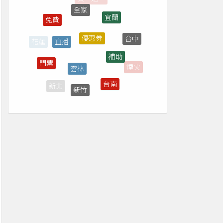
宜蘭
免費
優惠券
直播
台中
補助
雲林
門票
煙火
台南
新竹
新北
桃園
7-ELEVEN