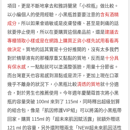
項目，更是不斷地拿去和雅詩蘭黛「小棕瓶」做比較。
以小編個人的使用經驗，小黑瓶首要要注意的
含有酒精
成分
，所以如果會過敏或是皮膚發癢、甚至是刺痛的話
就要停止使用，所以在要購買這個產品前，還是
建議去
專櫃領取小樣或是在網路上購買正貨小樣先試用看看再
做決定
。質地的話其實是十分好推開的，沒有太多我們
對於精華液有的那種厚重又黏黏的質地，反而是
十分具
有保水感
，一點點就可以塗滿整張臉，用量十分節省。
而台灣夏天也容易感到濕黏或是流汗，更加上現在口罩
幾乎不離身的狀況下，小黑瓶比較
清透的質地
就十分適
合，對於男生也推薦使用。今年週年慶蘭蔻首次將小黑
瓶的容量突破 100ml 來到了 115ml，同時釋出超級划算
的組合包，像是「肌因修護VIP組」可以將滿的小黑瓶帶
回家，購買 115ml 的「超未來肌因賦活露」就額外贈送
121 ml 的容量，另外還附贈兩支「NEW超未來肌因活性