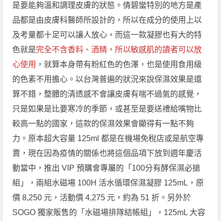
是要能夠溫和調理皮膚的狀態。倩碧蠻特別的地方是產
品都是由皮膚科醫師所設計的，所以在成分的使用上以
及考量都十足可以讓人放心，而這一款凝膠也有大的特
色就是
完全不含香料、酒精，所以敏感肌的讀者可以放
心使用
，就算本身帶有粉紅色的色澤，也是使用食用級
的色素不用擔心。以台灣普遍的狀況來說保濕效果是還
算不錯，整體的清透感不會讓皮膚有喘不過氣的感覺，
只是如果是比要寒冷的季節，或甚至是要送禮給嘴物比
較高一點的國家，這款的保濕效果會顯得有一點不夠
力。原本超大容量 125ml 都是在機場免稅店或是航空專
賣，現在因為疫情的關係也將這個品項下放到週年慶活
動當中，推出 VIP 預購會專屬的「100分有酵保濕必搶
組」，兩組水磁場 100H 活水循環保濕凝膠 125mL，原
價 8,250 元，活動價 4,275 元，約為 51 折。另外於
SOGO 獨家販售的「水磁場排隊結帳組」，125mL 大容