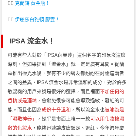
👉🏻
克蘭詩 黃金瓶！
👉🏻
伊麗莎白雅頓 膠囊！
IPSA 流金水！
可能有些人對於「IPSA茵芙莎」這個名字的印象沒這麼
深刻，但如果提到「流金水」就一定是廣有耳聞。從蘭
蔻推出極光水後，就有不少的網友都紛紛在討論這兩者
之間的差異，IPSA 流金水是非常溫和的成分，對於許多
敏感機的用戶來說是很好的選擇，而且裡面
不加任何的
香精或是酒精
，會避免很多可能會導致過敏、發紅的可
能。而且也因為
成份十分溫和
，所以流金水也
被喻為是
「濕敷神器」
，幾乎是市面上唯一一款
可以用化妝棉濕
敷的化妝水
，能夠迅速讓皮膚鎮定、退紅。今年週年慶