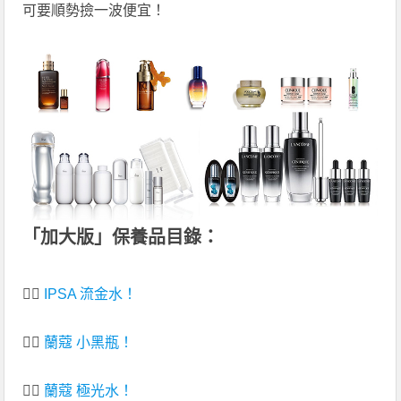
可要順勢撿一波便宜！
「加大版」保養品目錄：
👉🏻
IPSA 流金水！
👉🏻
蘭蔻 小黑瓶！
👉🏻
蘭蔻 極光水！