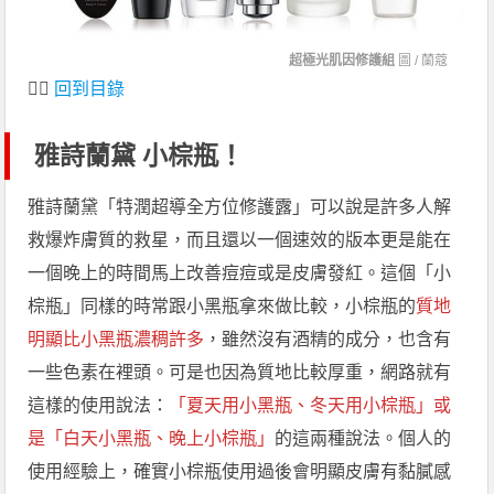
超極光肌因修護組
圖 /
蘭蔻
👆🏻
回到目錄
雅詩蘭黛 小棕瓶！
雅詩蘭黛「特潤超導全方位修護露」可以說是許多人解
救爆炸膚質的救星，而且還以一個速效的版本更是能在
一個晚上的時間馬上改善痘痘或是皮膚發紅。這個「小
棕瓶」同樣的時常跟小黑瓶拿來做比較，小棕瓶的
質地
明顯比小黑瓶濃稠許多
，雖然沒有酒精的成分，也含有
一些色素在裡頭。可是也因為質地比較厚重，網路就有
這樣的使用說法：
「夏天用小黑瓶、冬天用小棕瓶」或
是「白天小黑瓶、晚上小棕瓶」
的這兩種說法。個人的
使用經驗上，確實小棕瓶使用過後會明顯皮膚有黏膩感