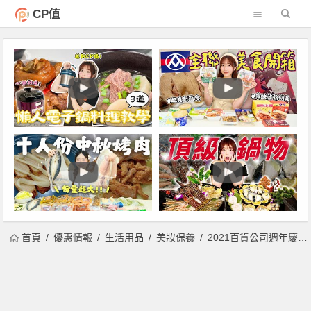
CP值
首頁
優惠情報
生活用品
美妝保養
2021百貨公司週年慶「加大版」保養品總整理！IPSA流金水、蘭蔻小黑瓶極光水、雅詩蘭黛小棕瓶，特惠組最低43折起！