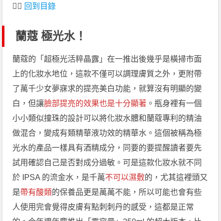
👆🏻
回到目錄
蘭蔻 極光水！
蘭蔻的「超極光活粹晶露」在一推出後幾乎是橫掃市面
上的化妝水地位，這款不僅可以調理膚質之外，更附帶
了萬千少女夢寐求的提亮美白功能，就算沒有明顯的變
白，但讓
臉部提亮的效果也是十分顯著
。瓶身裡有一個
小小類似撞珠的設計可以將化妝水體和蘭蔻專利的精油
做混合，變成有類精華液功效的精華水。這個被稱為極
光水的產品一樣具有酒精成分，同要的要提醒讀者要先
試用確認自己是否對成分過敏。可是這款化妝水就不同
於 IPSA 的流金水，是千萬
不可以濕敷
的，尤其這裡頭又
是
帶有酸類
的保養品更是萬萬不能，所以可能也會有些
人使用完會覺得皮膚有點刺刺丹的感受，這都是正常