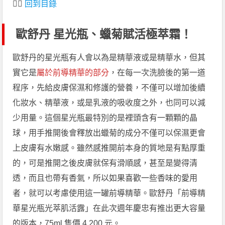
👆🏻
回到目錄
歐舒丹 星光瓶、蠟菊賦活極萃霜！
歐舒丹的星光瓶有人會以為是精華液或是精華水，但其
實它是
屬於前導精華的部分
，在每一次洗臉後的第一道
程序，先給皮膚保濕和修護的營養，不僅可以增加後續
化妝水、精華液，或是乳液的吸收度之外，也同可以減
少用量。這個星光瓶最特別的是裡頭含有一顆顆的晶
球，用手推開後會釋放出蠟菊的成分不僅可以保濕更會
上皮膚有水嫩感。雖然感推開前本身的質地是有點厚重
的，可是推開之後皮膚就保有滑順感，甚至是變得清
透，而且也帶有香氣，所以如果喜歡一些香味的愛用
者，就可以考慮使用這一罐前導精華。歐舒丹「前導精
華星光瓶光萃肌活露」在此次週年慶忠有推出更大容量
的版本，75ml 售價 4,200 元。