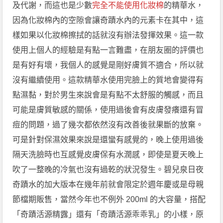
及代謝，而這也是少數
完全不能使用化妝棉
的精華水，
因為化妝棉內的空隙會讓奇蹟水內的元素卡在其中，這
樣如果以化妝棉擦拭的話就沒有辦法發揮效果。這一款
使用上個人的經驗是有點一言難盡，在朋友圈的評價也
是有好有壞，我個人的感覺是剛好膚質不適合，所以就
沒有繼續使用。這款精華水使用完臉上的質地會變得有
點濕黏，對於男生來說會是有點不太舒服的觸感，而且
可能是膚質敏感的關係，使用過後會有皮膚發癢還有冒
痘的問題，過了幾次都依然沒有改善後就果斷的放棄。
可是針對保濕效果來說是還蠻有感覺的，晚上使用過後
隔天洗臉時也互感覺皮膚保有水潤感，即使是夏天晚上
吹了一整晚的冷氣也沒有過乾的狀況發生。碧兒泉日夜
奇蹟水的加大版本在幾年前就會限定於週年慶或是母親
節檔期販售，當然今年也不例外 200ml 的大容量，搭配
「奇蹟活源精露」還有「奇蹟活源乖乖乳」的小樣，原