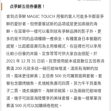
点爭鮮五倍券優惠！
會到点爭鮮 MAGIC TOUCH 用餐的客人可能多半都是爭
鮮的愛好者，但想要嘗試新的品項或是更加高級的海
鮮。在菜單中一樣可以看到就有爭鮮品牌的影子外，更
多的是不同的品項種類一應俱全，有種置身日本餐廳的
感覺，比起都是壽司為主用餐模式，在這裡也可以享用
比較小份量的丼飯、定食等等可供大家自由搭配。於
2021 年 12 月 31 日前，民眾使用紙本或是數位五倍券消
費滿 200 元就多送一碗花蛤味噌湯，湯底有海鮮的加
持，風味更佳鮮美；五倍券 500 元可購買振興套餐，套
餐包含鹽烤鯖魚、炙燒鮭魚壽司四貫、菲力牛干貝墨魚
子二貫、燒炙橫膈牛、海鮮茶碗蒸，以及兩碗花蛤味噌
湯，幾乎可說是海陸雙享的美味套餐。最後一樣單筆消
費滿 500 元可以加購細卷抱枕。