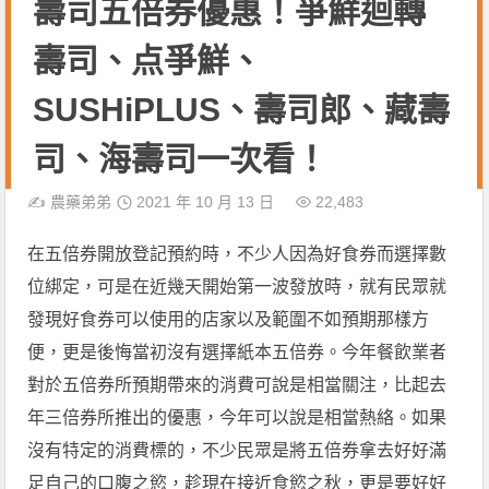
壽司五倍券優惠！爭鮮迴轉
壽司、点爭鮮、
SUSHiPLUS、壽司郎、藏壽
司、海壽司一次看！
✍️
農藥弟弟
2021 年 10 月 13 日
22,483
在五倍券開放登記預約時，不少人因為好食券而選擇數
位綁定，可是在近幾天開始第一波發放時，就有民眾就
發現好食券可以使用的店家以及範圍不如預期那樣方
便，更是後悔當初沒有選擇紙本五倍券。今年餐飲業者
對於五倍券所預期帶來的消費可說是相當關注，比起去
年三倍券所推出的優惠，今年可以說是相當熱絡。如果
沒有特定的消費標的，不少民眾是將五倍券拿去好好滿
足自己的口腹之慾，趁現在接近食慾之秋，更是要好好