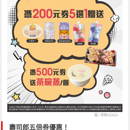
圖 /
爭鮮GOGO
壽司郎五倍券優惠！