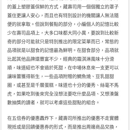
的蓋上塑膠蓋保鮮的方式，藏壽司用一個個獨立的罩子
蓋住更讓人安心，而且也有特別設計的機關讓人無法隨
便的就拿取。但說到餐點的部分，小編個人的記憶比較
少在壽司品項上，大多口味都大同小異，要說到比較新
奇的部分可能就只是特別推出的限定菜單而已，常態的
品項就是以甜食的記憶最為鮮明。在甜食部分，品項就
比起其他品牌還豐富不少，經典的霜淇淋風味十分滑
順，味道紹也不會過於死甜，在中場休息來一支更可以
讓味蕾獲得新生，一些品項附贈的鯛魚燒、豆乳甜甜
圈，或甚至是千層蛋糕，味道也十分的優秀、絲毫不馬
虎，如果吃到後來完全沒想法要吃什麼品項、又想湊盤
數抽獎的讀者，就可以考慮這些甜點的組合。
在五倍券的優惠轟炸下，藏壽司所推出的優惠不走實體
現抵或是回饋優惠券的形式，而是推出周邊商品兌換，