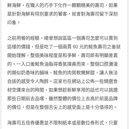
鮮海鮮，在職人的巧手下化作一顆顆精美的壽司，如果
是針對海鮮有特別要求的饕客，就會對海壽司留下深刻
印象。
之前用餐的經驗，總會想說區區一個壽司怎麼可以賣到
這樣的價錢，但是吃了一個兩貫 60 元的鮭魚壽司之後就
開始理解，整個美味程度是和爭鮮、壽司郎有明顯差異
的。一入口後鮭魚油脂得香氣撲鼻而來，整個口腔瀰漫
的類似奶香味的韻味，鮭魚的肉質軟嫩鮮甜，讓人無法
自拔的感受令人陶醉。店家也在網站上公佈一些精選食
材空運來台的時間，如果想趁新鮮享用的話也可以挑選
那些日期前去品嚐，雖然整體的價位上去高於前面品牌
的價位，但是在整個舌尖上的感受面上是十分值得的。
海壽司五倍券優惠並不限制紙本或是數位券形式，只要