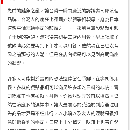
先前的鮭魚之亂，讓台灣一瞬間廣泛的認識壽司郎這個
品牌，台灣人的瘋狂也讓國外媒體爭相報導。身為日本
連鎖平價迴轉壽司的龍頭之一，一來到台灣設點就引起
了十足的話題，還記得當初要去店內用餐，早上領取了
號碼牌必須要等到下午才可以用餐，雖然現在已經沒有
像之前那樣的人潮，但是在店內還是可以見到高朋滿座
的狀況。
許多人可能對於壽司的想法還停留在爭鮮，在壽司郎用
餐，多樣的餐點品項可以滿足許多想吃日料的心情，壽
司吃膩了也有拉麵、丼飯、炸物甜點等等可以選擇。當
然在這麼多的選擇中，讓人最關心的莫過於到底要吃哪
先商品才算是不枉此行，以小編以及友人的經驗是很推
薦鮮蝦系列的壽司，口感上十分彈牙，味道上也有自然