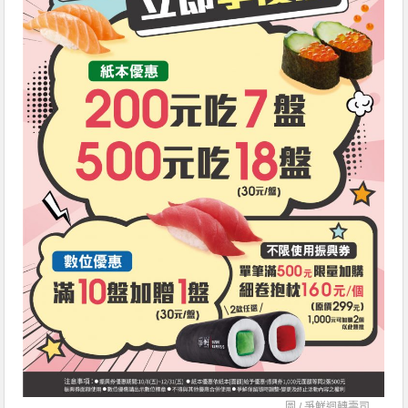
圖 /
爭鮮迴轉壽司