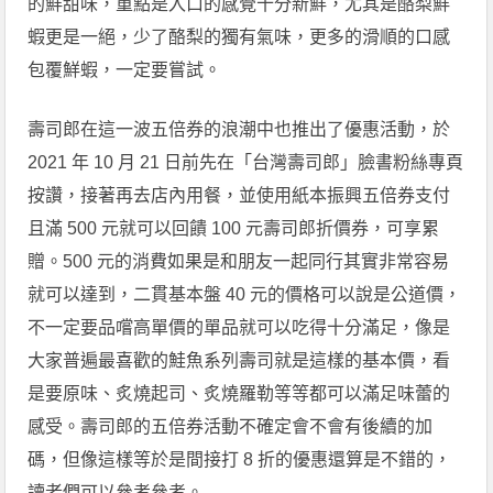
的鮮甜味，重點是入口的感覺十分新鮮，尤其是酪梨鮮
蝦更是一絕，少了酪梨的獨有氣味，更多的滑順的口感
包覆鮮蝦，一定要嘗試。
壽司郎在這一波五倍券的浪潮中也推出了優惠活動，於
2021 年 10 月 21 日前先在「台灣壽司郎」臉書粉絲專頁
按讚，接著再去店內用餐，並使用紙本振興五倍券支付
且滿 500 元就可以回饋 100 元壽司郎折價券，可享累
贈。500 元的消費如果是和朋友一起同行其實非常容易
就可以達到，二貫基本盤 40 元的價格可以說是公道價，
不一定要品嚐高單價的單品就可以吃得十分滿足，像是
大家普遍最喜歡的鮭魚系列壽司就是這樣的基本價，看
是要原味、炙燒起司、炙燒羅勒等等都可以滿足味蕾的
感受。壽司郎的五倍券活動不確定會不會有後續的加
碼，但像這樣等於是間接打 8 折的優惠還算是不錯的，
讀者們可以參考參考。