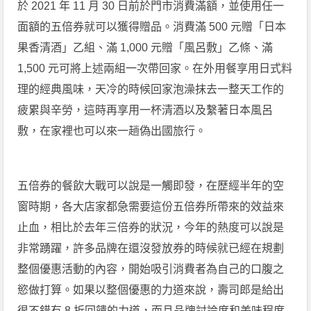
於 2021 年 11 月 30 日前於門市消費滿額，並使用任一
面額的五倍券就可以獲得贈品。消費滿 500 元贈「日本
果香清酒」乙組、滿 1,000 元贈「風呂敷」乙條、滿
1,500 元可將上述兩組一次帶回家。在外用餐享用日式料
理的經典風味，天冷的時候回家泡澡抹去一整天工作的
疲累與辛勞，這時再享用一杯清酒以及繫著日本風呂
敷，在家裡也可以來一趟偽出國旅行。
五倍券的餐飲大戰可以說是一觸即發，在歷經半年的空
窗時期，各大店家都急需要這份五倍券所帶來的效益來
止血，相比於去年三倍券的狀況，今年的熱度可以說是
非常踴躍，許多品牌在還沒發放券的時候就已經在規劃
整個優惠活動的內容，開始吸引消費者為自己的口腹之
慾做打算。如果以整個優惠的力道來說，壽司郎是給出
很不錯有 8 折回饋的力道，而且品牌討論度和美味程度