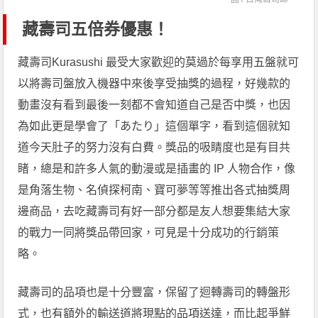
藏壽司五倍券優惠！
藏壽司Kurasushi 最受大家歡迎的莫過於每享用五盤就可
以將壽司盤放入機器中來後享受抽獎的過程，好幾款的
動畫沒有看到最後一刻都不會知道自己是否中獎，也因
為如此更是學會了「あたり」這個單字，看到這個就知
道今天肚子的努力沒有白費。獎品的吸睛度也是有目共
睹，總是和許多人氣的動漫或是插畫的 IP 人物合作，像
是角落生物、名偵探柯南、寶可夢等等推出各式抽獎周
邊商品，去吃藏壽司有好一部分都是友人想要集結大家
的戰力一同將獎品帶回家，可見是十分成功的行銷策
略。
藏壽司的品項也是十分豐富，保留了迴轉壽司的轉盤形
式，也有額外的輸送道將現點的品項送達，而比起爭鮮