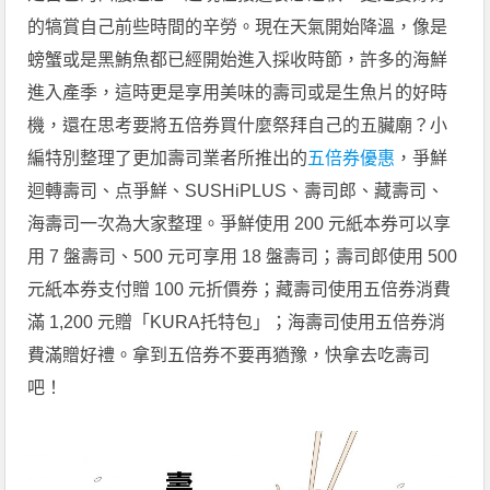
的犒賞自己前些時間的辛勞。現在天氣開始降溫，像是
螃蟹或是黑鮪魚都已經開始進入採收時節，許多的海鮮
進入產季，這時更是享用美味的壽司或是生魚片的好時
機，還在思考要將五倍券買什麼祭拜自己的五臟廟？小
編特別整理了更加壽司業者所推出的
五倍券優惠
，爭鮮
迴轉壽司、点爭鮮、SUSHiPLUS、壽司郎、藏壽司、
海壽司一次為大家整理。爭鮮使用 200 元紙本券可以享
用 7 盤壽司、500 元可享用 18 盤壽司；壽司郎使用 500
元紙本券支付贈 100 元折價券；藏壽司使用五倍券消費
滿 1,200 元贈「KURA托特包」；海壽司使用五倍券消
費滿贈好禮。拿到五倍券不要再猶豫，快拿去吃壽司
吧！