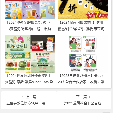
【2024奧運金牌優惠整理】7-
【2024藏壽司優惠9折】信用卡
11/麥當勞/飲料/買一送一活動一
優惠/訂位/菜單/扭蛋/門市查詢一
次看！
次看！
【2024世界地球日優惠整理】
【2023自備餐盒優惠】最高折
麥當勞/摩斯/爭鮮/Uber Eats/全
20！全台合作店家一次看，爭
聯活動一次看！
鮮.三商巧福適用
上一篇
下一篇
五倍券數位標章5QA：用途、身分認證、店家查詢及各支付工具如何使用一次看
【2021重陽禮金】全台各縣市敬老發放時間/金額/對象/領取方式/申請資訊一次看！