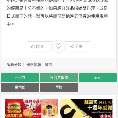
不確定是否會有接續的優惠推出，但現在滿 500 送 100
的優惠是十分不錯的，如果想好好品嚐螃蟹料理，或是
日式壽司的話，就可以將壽司郎納進五倍券的使用規劃
中。
♡
讚
0
分享
所屬分類：
優惠情報
餐飲
五倍券
五倍券優惠
壽司
壽司郎
爭鮮