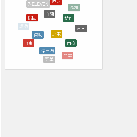
宜蘭
新竹
桃園
屏東
補助
台南
轉播
南投
台東
停車場
買一送一
門票
菜單
全家
台中
花蓮