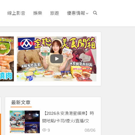
線上影音
娛樂
旅遊
優惠情報
最新文章
【2026永安漁港星繽樂】時
間地點/卡司/煙火/直播/交
通，免費入場！
9
08/06