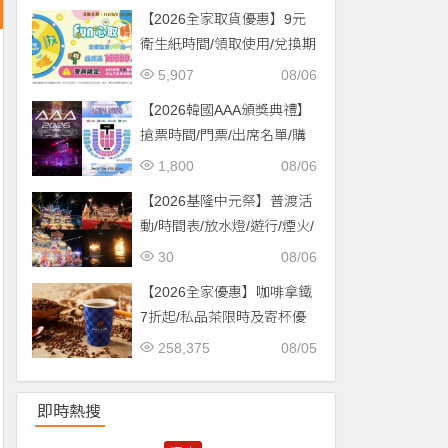
【2026全家取貨優惠】9元
衛生紙時間/領取使用/兌換期
限一次看！
5,907
08/06
【2026韓國AAA頒獎典禮】
搶票時間/門票/出席名單/購
票一次看！
1,800
08/06
【2026基隆中元祭】普渡活
動/時間表/放水燈/遊行/煙火/
交通一次看！
30
08/06
【2026全家優惠】咖啡拿鐵
7折起/私品茶限時及寄杯優
惠！價格/菜單一起看
258,375
08/05
即時熱搜