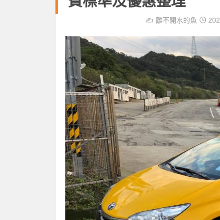
費標準及優惠整理
✍️
離不開水的魚
202