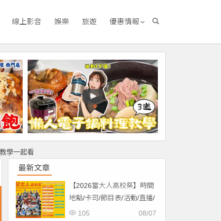
線上影音
娛樂
旅遊
優惠情報
值教學一起看
最新文章
【2026當大人高校祭】時間
地點/卡司/節目表/活動/直播/
交通，免費入場！
105
08/07