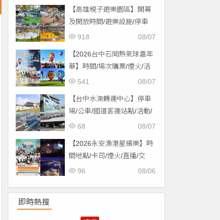
【高雄親子遊樂園區】開幕
及開放時間/遊樂設施/停車
場/交通一次看！
918
08/07
【2026台中石岡熱氣球嘉年
華】時間/場次購票/煙火/活
動/交通，土牛運動公園登
541
08/07
場！
【台中水湳轉運中心】停車
場/公車/國道客運站點/活動/
交通，啟用免費停車！
68
08/07
【2026永安漁港星繽樂】時
間地點/卡司/煙火/直播/交
通，免費入場！
96
08/06
即時熱搜