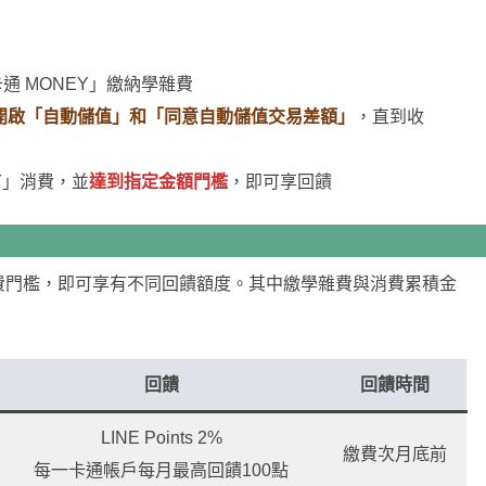
。
一卡通 MONEY」繳納學雜費
開啟「自動儲值」和「同意自動儲值交易差額」
，直到收
EY」消費，並
達到指定金額門檻
，即可享回饋
費門檻，即可享有不同回饋額度。其中繳學雜費與消費累積金
回饋
回饋時間
LINE Points 2%
繳費次月底前
每一卡通帳戶每月最高回饋100點