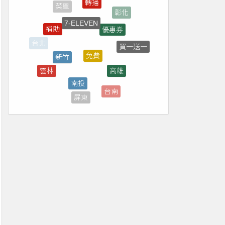
7-ELEVEN
優惠券
補助
免費
新竹
買一送一
台北
高雄
雲林
南投
宜蘭
台南
屏東
新北
花蓮
直播