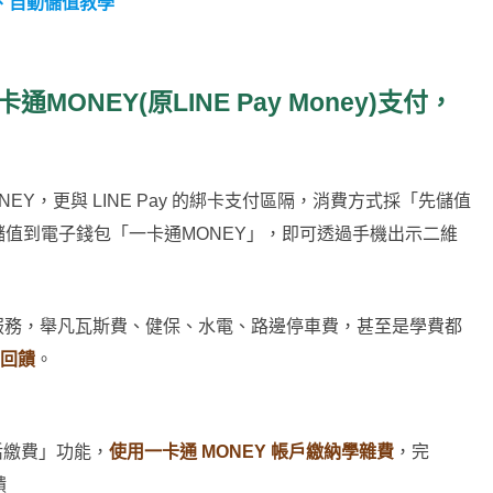
費、自動儲值教學
ONEY(原LINE Pay Money)支付，
通MONEY，更與 LINE Pay 的綁卡支付區隔，消費方式採「先儲值
值到電子錢包「一卡通MONEY」，即可透過手機出示二維
費服務，舉凡瓦斯費、健保、水電、路邊停車費，甚至是學費都
%回饋
。
「生活繳費」功能，
使用一卡通 MONEY 帳戶繳納學雜費
，完
饋