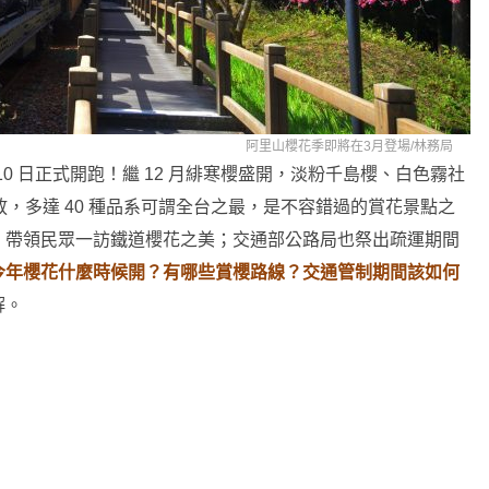
阿里山櫻花季即將在3月登場/
林務局
月 10 日正式開跑！繼 12 月緋寒櫻盛開，淡粉千島櫻、白色霧社
綻放，多達 40 種品系可謂全台之最，是不容錯過的賞花景點之
，帶領民眾一訪鐵道櫻花之美；交通部公路局也祭出疏運期間
今年櫻花什麼時候開？有哪些賞櫻路線？交通管制期間該如何
解。