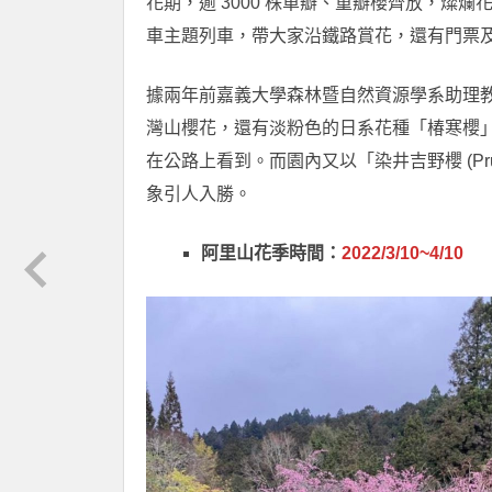
花期，逾 3000 株單瓣、重瓣櫻齊放，燦爛
車主題列車，帶大家沿鐵路賞花，還有門票
據兩年前嘉義大學森林暨自然資源學系助理教
灣山櫻花，還有淡粉色的日系花種「椿寒櫻
在公路上看到。而園內又以「染井吉野櫻 (Prun
象引人入勝。
阿里山花季時間：
2022/3/10~4/10