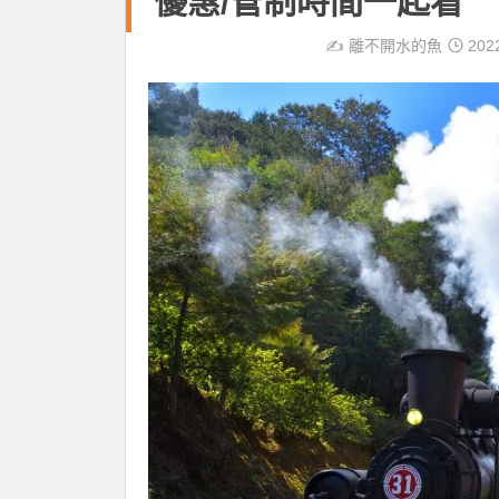
優惠/管制時間一起看
✍️
離不開水的魚
202