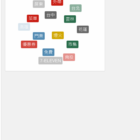
台中
雲林
菜單
煙火
門票
花蓮
高雄
市集
優惠券
免費
新竹
南投
7-ELEVEN
彰化
台東
轉播