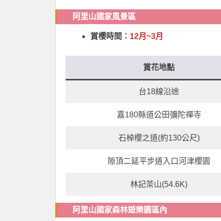
阿里山國家風景區
賞櫻時間：
12月~3月
賞花地點
台18線沿途
嘉180縣道公田彌陀禪寺
石棹櫻之道(約130公尺)
隙頂二延平步道入口河津櫻園
林記茶山(54.6K)
阿里山國家森林遊樂園區內