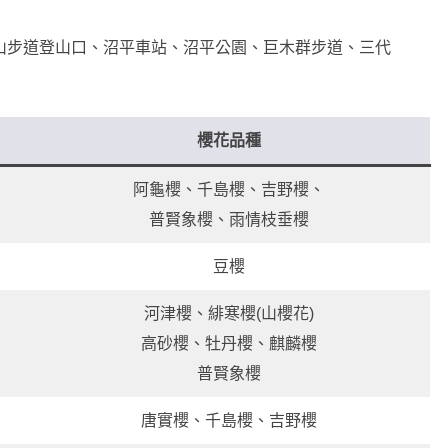
山步道登山口、沼平車站、沼平公園、巨木群步道、三代
櫻花品種
阿龜櫻、千島櫻、吉野櫻、
普賢象櫻、雨情枝垂櫻
豆櫻
河津櫻、緋寒櫻(山櫻花)
高砂櫻、牡丹櫻、麒麟櫻
普賢象櫻
唐實櫻、千島櫻、吉野櫻