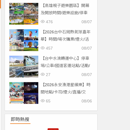
【高雄親子遊樂園區】開幕
及開放時間/遊樂設施/停車
場/交通一次看！
476
08/07
【2026台中石岡熱氣球嘉年
華】時間/場次購票/煙火/活
動/交通，土牛運動公園登
457
08/07
場！
【台中水湳轉運中心】停車
場/公車/國道客運站點/活動/
交通，啟用免費停車！
27
08/07
【2026永安漁港星繽樂】時
間地點/卡司/煙火/直播/交
通，免費入場！
65
08/06
即時熱搜