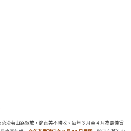
場
沿著山路綻放，簡直美不勝收。每年 3 月至 4 月為最佳賞