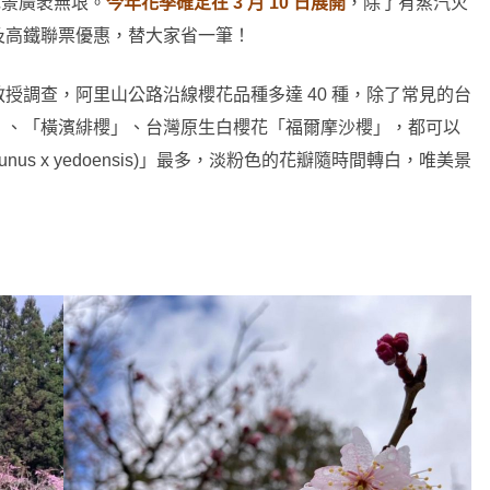
花景廣袤無垠。
今年花季確定在 3 月 10 日展開
，除了有蒸汽火
及高鐵聯票優惠，替大家省一筆！
授調查，阿里山公路沿線櫻花品種多達 40 種，除了常見的台
」、「橫濱緋櫻」、台灣原生白櫻花「福爾摩沙櫻」，都可以
us x yedoensis)」最多，淡粉色的花瓣隨時間轉白，唯美景