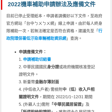
2022機車補助申請辦法及應備文件
目前已停止受理紙本，申請者請備好以下文件，至政府
官方網站「台中ㄅㄨㄅㄨ網」線上申請。由於每人終身
限補助一次，若無法確定是否符合資格，建議先至「
行
政院環保署低汙染車輛補助資訊網
」查詢。
申請應備文件：
1.
申請補助切結書
2. 中華民國國民
身分證
或政府機關核准登記
證明文件。
3. 新臺幣
金融存簿封面
4. (中低收入戶者) 需檢附
中（低）收入戶相
關證明文件
，期間在 2022/1/1~12/31 期間
5. (外籍人士)需附
「中華民國居留證」
及
「所得稅納稅證明」
，唯取得永久居留證之