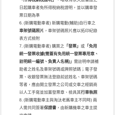
日起購車者免所得稅納稅證明，並以購車發
票日期為準
6. (新購電動車者) 新購電動(輔助)自行車之
車架號碼照片
，車架號碼照片應以拓印紀錄
表方式檢附
7. (新購電動車者) 購買之
「發票」
或
「免用
統一發票收據(需蓋有免用統一發票專用章、
註明統一編號、負責人名稱)」
需註明申請補
助者之姓名及車架號碼或牌照號碼；電子發
票、收銀發票無法登錄前述姓名、車架號碼
等者，應由開立發票之公司或交車之經銷商
以人工手寫並加蓋發票章、檢具其
行車執照
8. (新購電動車主與淘汰老舊車主不同時) 兩
人需共同簽署
保證書
，由新購機車之車主提