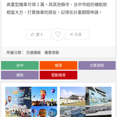
高重型機車可領 2 萬。與其他縣市，台中市給的補助款
相當大方，打算換車的朋友，記得在計畫期間申請。
♡
讚
9
分享
所屬分類：
交通運輸
優惠情報
台中
機車
汰舊換新
補助
電動機車