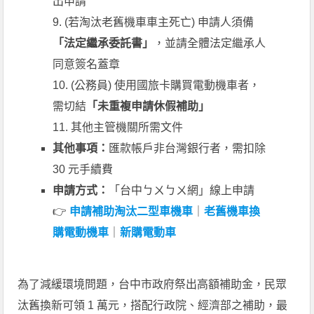
出申請
9. (若淘汰老舊機車車主死亡) 申請人須備
「法定繼承委託書」
，並請全體法定繼承人
同意簽名蓋章
10. (公務員) 使用國旅卡購買電動機車者，
需切結
「未重複申請休假補助」
11. 其他主管機關所需文件
其他事項：
匯款帳戶非台灣銀行者，需扣除
30 元手續費
申請方式：
「台中ㄅㄨㄅㄨ網」線上申請
👉
申請補助淘汰二型車機車
｜
老舊機車換
購電動機車
｜
新購電動車
為了減緩環境問題，台中市政府祭出高額補助金，民眾
汰舊換新可領 1 萬元，搭配行政院、經濟部之補助，最