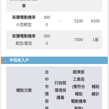
車
新購電動機車
300
-
5100
8100
小型輕型
0
新購電動機車
300
7000
1萬
輕型/重型
0
中低收入戶
台
經濟部
中
工業局
行政院
市
(需符合
補助
補助方案
環境保
環
補助
總計
護署
保
電動機車
局
車款)