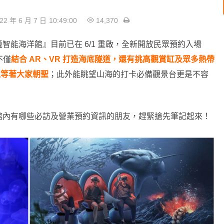
22 年 6 月 7 日
10:49:00
14,370
能海洋館』目前已在 6/1 重啟，全新開放民眾預約入場
不僅
結合 AR、VR 打造海底隧道，還有挑高觀賞缸及眾多熱帶
境等著大家朝聖
；此外能眺望山海的打卡必備觀景台更是不容
館內有哪些必訪及營業預約資訊的朋友，趕緊搶先筆記起來！