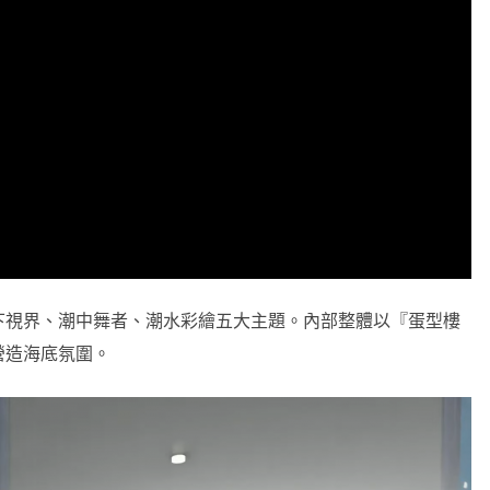
下視界、潮中舞者、潮水彩繪五大主題。內部整體以『蛋型樓
營造海底氛圍。