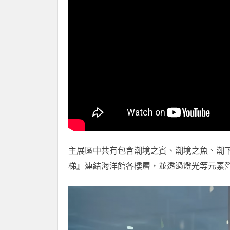
主展區中共有包含潮境之賓、潮境之魚、潮
梯』連結海洋館各樓層，並透過燈光等元素