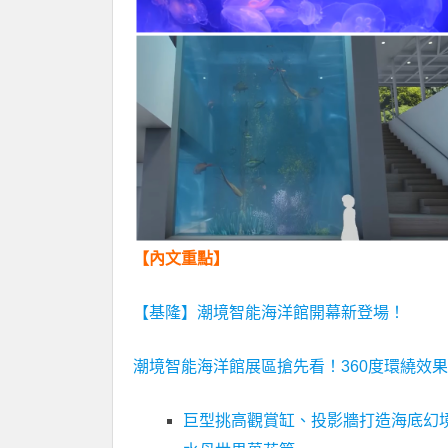
【內文重點】
【基隆】潮境智能海洋館開幕新登場！
潮境智能海洋館展區搶先看！360度環繞效
巨型挑高觀賞缸、投影牆打造海底幻