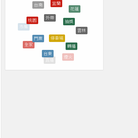
外帶
抽獎
桃園
停車場
門票
雲林
轉播
台東
全家
彰化
煙火
直播
台北
免費
新竹