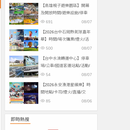
【高雄親子遊樂園區】開幕
及開放時間/遊樂設施/停車
場/交通一次看！
691
08/07
【2026台中石岡熱氣球嘉年
華】時間/場次購票/煙火/活
動/交通，土牛運動公園登
500
08/07
場！
【台中水湳轉運中心】停車
場/公車/國道客運站點/活動/
交通，啟用免費停車！
54
08/07
【2026永安漁港星繽樂】時
間地點/卡司/煙火/直播/交
通，免費入場！
85
08/06
即時熱搜