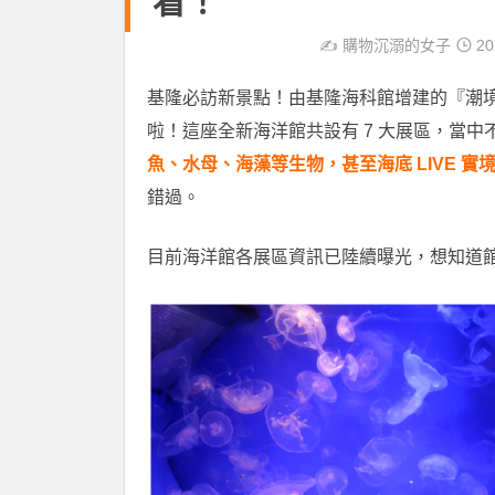
看！
✍️
購物沉溺的女子
20
基隆必訪新景點！由基隆海科館增建的『潮境智
啦！這座全新海洋館共設有 7 大展區，當中
魚、水母、海藻等生物，甚至海底 LIVE 實
錯過。
目前海洋館各展區資訊已陸續曝光，想知道