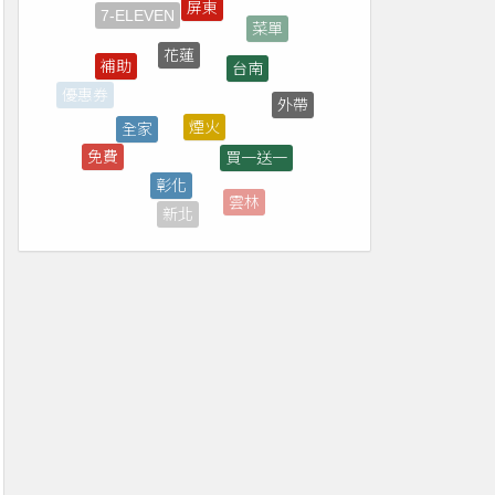
花蓮
台南
補助
煙火
全家
外帶
優惠券
買一送一
免費
彰化
轉播
雲林
新北
市集
桃園
高雄