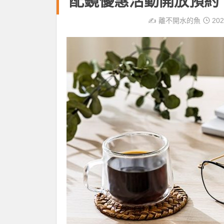
配鏡優惠活動開放預約
✍️
離不開水的魚
202