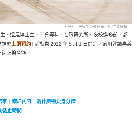
大學生、研究生免費配鏡活動/
仁愛眼鏡
碩士生，還是博士生，不分專科、在職研究所、夜校進修部，都
妨趕緊
上網預約
! 活動自 2022 年 5 月 1 日開跑，適用就讀嘉義
們線上搶名額。
店家
｜
贈送內容
｜
為什麼需要身分證
動截止時間