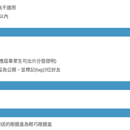
島不適用
度以內
，應屆畢業生可出示分發證明)
設為公開，並標記(tag)3位好友
贈送的眼鏡盒為輕巧眼鏡盒