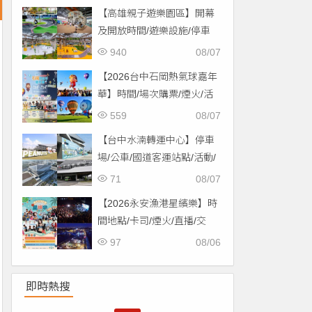
【高雄親子遊樂園區】開幕
及開放時間/遊樂設施/停車
場/交通一次看！
940
08/07
【2026台中石岡熱氣球嘉年
華】時間/場次購票/煙火/活
動/交通，土牛運動公園登
559
08/07
場！
【台中水湳轉運中心】停車
場/公車/國道客運站點/活動/
交通，啟用免費停車！
71
08/07
【2026永安漁港星繽樂】時
間地點/卡司/煙火/直播/交
通，免費入場！
97
08/06
即時熱搜