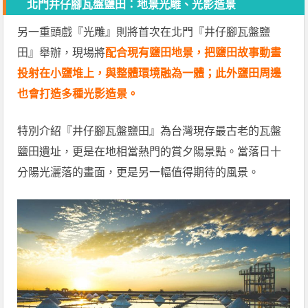
北門井仔腳瓦盤鹽田：地景光雕、光影造景
另一重頭戲『光雕』則將首次在北門『井仔腳瓦盤鹽
田』舉辦，現場將
配合現有鹽田地景，把鹽田故事動畫
投射在小鹽堆上，與整體環境融為一體；此外鹽田周邊
也會打造多種光影造景。
特別介紹『井仔腳瓦盤鹽田』為台灣現存最古老的瓦盤
鹽田遺址，更是在地相當熱門的賞夕陽景點。當落日十
分陽光灑落的畫面，更是另一幅值得期待的風景。