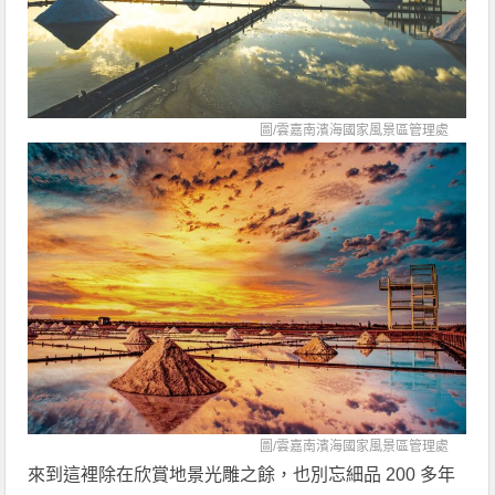
圖/
雲嘉南濱海國家風景區管理處
圖/
雲嘉南濱海國家風景區管理處
來到這裡除在欣賞地景光雕之餘，也別忘細品 200 多年