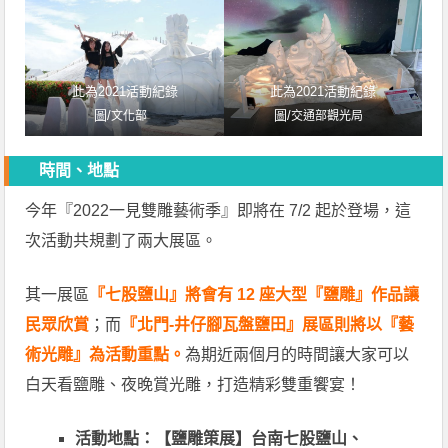
此為2021活動紀錄
此為2021活動紀錄
圖/
圖/
文化部
交通部觀光局
時間、地點
今年『2022一見雙雕藝術季』即將在 7/2 起於登場，這
次活動共規劃了兩大展區。
其一展區
『七股鹽山』將會有 12 座大型『鹽雕』作品讓
民眾欣賞
；而
『北門-井仔腳瓦盤鹽田』展區則將以『藝
術光雕』為活動重點。
為期近兩個月的時間讓大家可以
白天看鹽雕、夜晚賞光雕，打造精彩雙重饗宴！
活動地點：【鹽雕策展】台南七股鹽山、