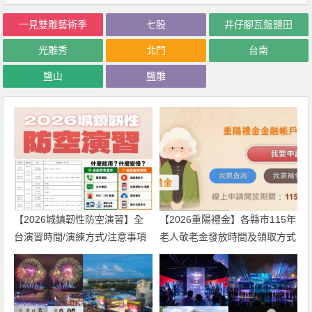
一見雙雕藝術季
七股
井仔腳瓦盤鹽田
光雕秀
北門
台南
鹽山
鹽雕
【2026城鎮韌性防空演習】全
【2026重陽禮金】各縣市115年
台演習時間/演練方式/注意事項
老人敬老金發放時間及領取方式
一次看！
一次看！