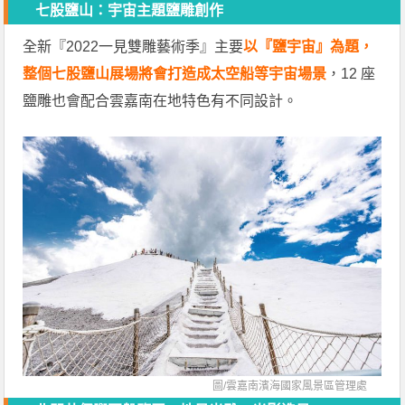
七股鹽山：宇宙主題鹽雕創作
全新『2022一見雙雕藝術季』主要
以
『鹽宇宙』為題，
整個七股鹽山展場將會打造成太空船等宇宙場景
，12 座
鹽雕也會配合雲嘉南在地特色有不同設計。
圖/
雲嘉南濱海國家風景區管理處