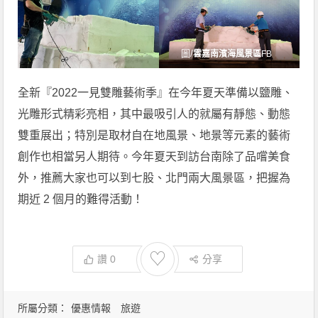
圖/
雲嘉南濱海風景區
FB
全新『2022一見雙雕藝術季』在今年夏天準備以鹽雕、
光雕形式精彩亮相，其中最吸引人的就屬有靜態、動態
雙重展出；特別是取材自在地風景、地景等元素的藝術
創作也相當另人期待。今年夏天到訪台南除了品嚐美食
外，推薦大家也可以到七股、北門兩大風景區，把握為
期近 2 個月的難得活動！
♡
讚
0
分享
所屬分類：
優惠情報
旅遊