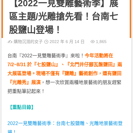
【2022一見雙雕藝術季】展
區主題/光雕搶先看！台南七
股鹽山登場！
✍️
購物沉溺的女子
2022 年 6 月 14 日
1,865
台南『2022一見雙雕藝術季』來啦！
今年活動將在
7/2~8/31 於『七股鹽山』、『北門井仔腳瓦盤鹽田』兩
大展區登場。現場不僅有『鹽雕』藝術創作，還有鹽田
『光雕秀』展演
，想一次欣賞兩種地景藝術的朋友趕緊
把重點筆記起來！
【重點目錄】
2022一見雙雕藝術季：台南七股鹽雕、光雕地景藝術登
場！