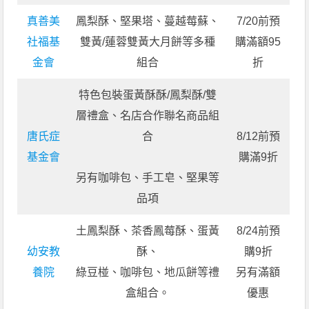
真善美
鳳梨酥、堅果塔、蔓越莓蘇、
7/20前預
社福基
雙黃/蓮蓉雙黃大月餅等多種
購滿額95
金會
組合
折
特色包裝蛋黃酥酥/鳳梨酥/雙
層禮盒、名店合作聯名商品組
唐氏症
合
8/12前預
基金會
購滿9折
另有咖啡包、手工皂、堅果等
品項
土鳳梨酥、茶香鳳莓酥、蛋黃
8/24前預
幼安教
酥、
購9折
養院
綠豆椪、咖啡包、地瓜餅等禮
另有滿額
盒組合。
優惠