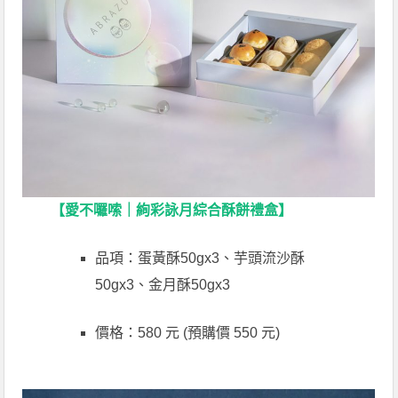
【愛不囉嗦｜絢彩詠月綜合酥餅禮盒】
品項：蛋黃酥50gx3、芋頭流沙酥
50gx3、金月酥50gx3
價格：580 元 (預購價 550 元)