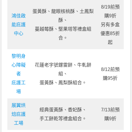
8/19前預
蛋黃酥、龍眼核桃酥、土鳳梨
鴻佳啟
購9折
酥、
能庇護
另有多盒
蔓越莓酥、堅果塔等禮盒組
中心
優惠85折
合。
起
黎明身
心障礙
花蓮老字號鏍雷餅、牛軋餅
8/12前預
者
組、
購95折
庇護工
蛋黃酥、鳳梨酥組合。
場
展翼烘
經典蛋黃酥、香妃酥、
7/13前預
焙庇護
手工餅乾等禮盒組合。
購9折
工場