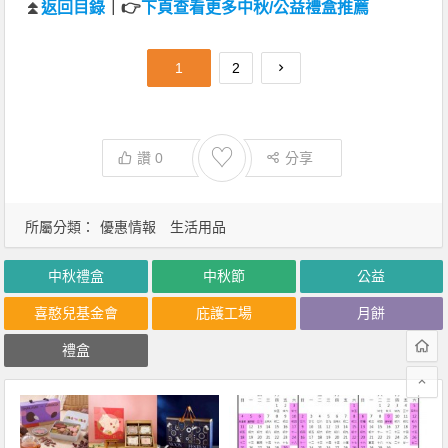
⏫
返回目錄
｜👉
下頁查看更多中秋/公益禮盒推薦
1
2
♡
讚
0
分享
所屬分類：
優惠情報
生活用品
中秋禮盒
中秋節
公益
喜憨兒基金會
庇護工場
月餅
禮盒