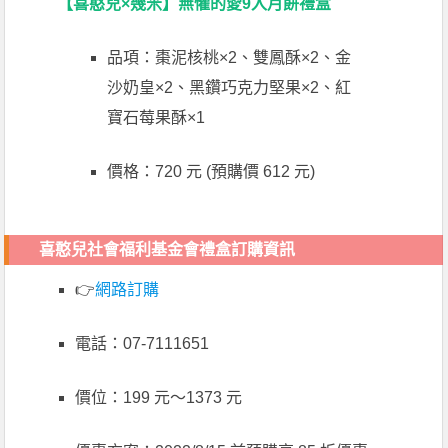
【喜憨兒×幾米】無懼的愛9入月餅禮盒
品項：棗泥核桃×2、雙鳳酥×2、金
沙奶皇×2、黑鑽巧克力堅果×2、紅
寶石莓果酥×1
價格：720 元 (預購價 612 元)
喜憨兒社會福利基金會禮盒訂購資訊
👉
網路訂購
電話：07-7111651
價位：199 元～1373 元