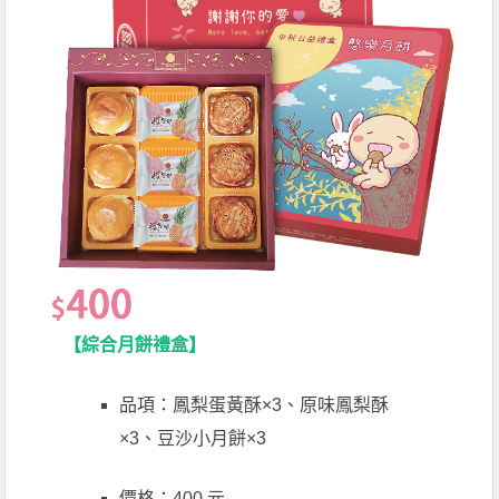
【綜合月餅禮盒】
品項：鳳梨蛋黃酥×3、原味鳳梨酥
×3、豆沙小月餅×3
價格：400 元