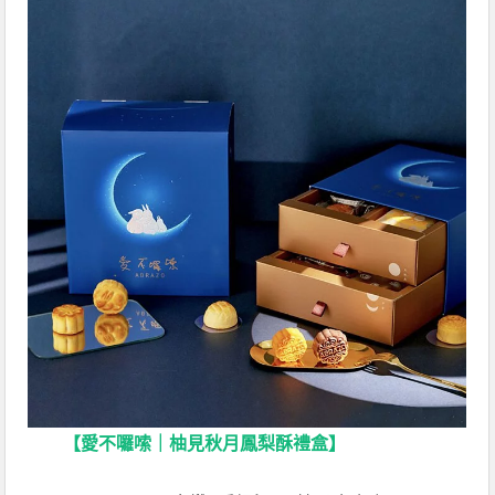
【愛不囉嗦｜柚見秋月鳳梨酥禮盒】