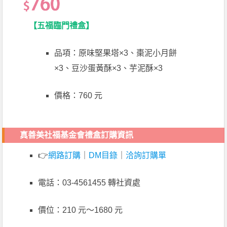
【五福臨門禮盒】
品項：原味堅果塔×3、棗泥小月餅
×3、豆沙蛋黃酥×3、芋泥酥×3
價格：760 元
真善美社福基金會禮盒訂購資訊
👉
網路訂購
｜
DM目錄
｜
洽詢訂購單
電話：03-4561455 轉社資處
價位：210 元～1680 元