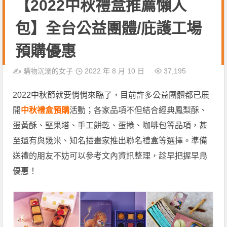
【2022中秋禮盒推薦懶人
包】全台公益團體/庇護工場
預購優惠
✍️
購物沉溺的女子
2022 年 8 月 10 日
37,195
2022中秋節就要悄悄來臨了，目前許多公益團體都已展
開
中秋禮盒預購
活動；各家品項不但結合經典鳳梨酥、
蛋黃酥、堅果塔、手工餅乾、蛋捲、咖啡包等品項，甚
至還有與幾米、知名插畫家推出聯名禮盒等選擇。準備
送禮的朋友不妨可以參考文內資訊整理，趁早把握早鳥
優惠！