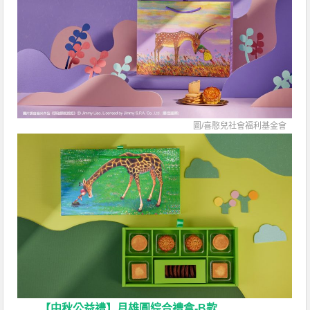
圖/喜憨兒社會福利基金會
【中秋公益禮】月雄圓綜合禮盒-B款