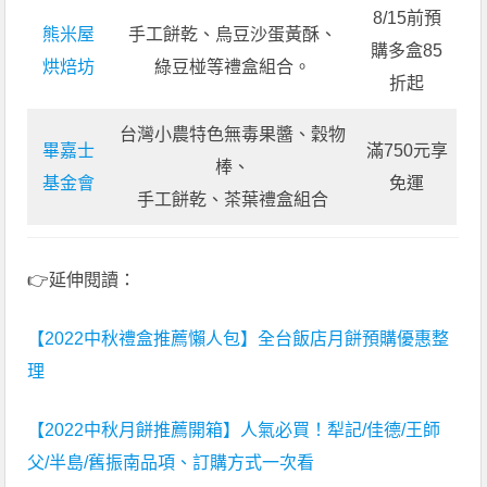
8/15前預
熊米屋
手工餅乾、烏豆沙蛋黃酥、
購多盒85
烘焙坊
綠豆椪等禮盒組合。
折起
台灣小農特色無毒果醬、穀物
畢嘉士
滿750元享
棒、
基金會
免運
手工餅乾、茶葉禮盒組合
👉延伸閱讀：
【2022中秋禮盒推薦懶人包】全台飯店月餅預購優惠整
理
【2022中秋月餅推薦開箱】人氣必買！犁記/佳德/王師
父/半島/舊振南品項、訂購方式一次看