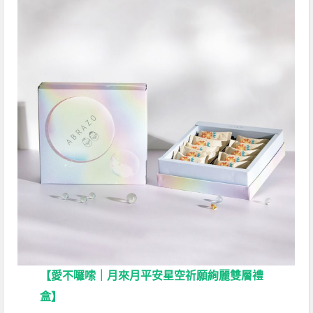
【愛不囉嗦｜月來月平安星空祈願絢麗雙層禮
盒】