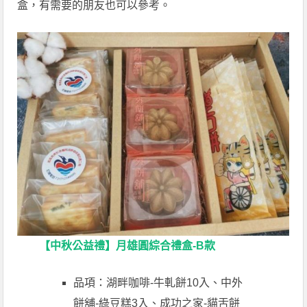
盒，有需要的朋友也可以參考。
【中秋公益禮】月雄圓綜合禮盒-B款
品項：湖畔咖啡-牛軋餅10入、中外
餅舖-綠豆糕3入、成功之家-貓舌餅