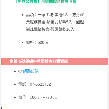
【中秋公益禮】月雄圓綜合禮盒-A款
品項：一家工場-蛋捲6入、方舟就
業服務協會-濾掛式咖啡5入、超越
巔峰關懷協會-饅頭餅乾10入
價格：500 元
高雄市礙優網中秋節禮盒訂購資訊
👉
網路訂購
電話：07-5523732
價位：100 元～720 元