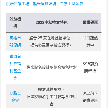
烘焙庇護工場
｜
熊米屋烘焙坊
｜
畢嘉士基金會
公益機
2022中秋禮盒特色
預購優惠
構
高雄市
整合 25 家在地社福單位，
即日起熱
礙優網
提供多達百款禮盒選擇。
銷中
喜憨兒
社會福
8/15前預
幾米聯名設計款綜合特色禮盒
利基金
購85折
會
鐵盒減糖蛋捲、
心路基
8/12前享
插畫家聯名手工餅乾等多種組
金會
箱購優惠
合