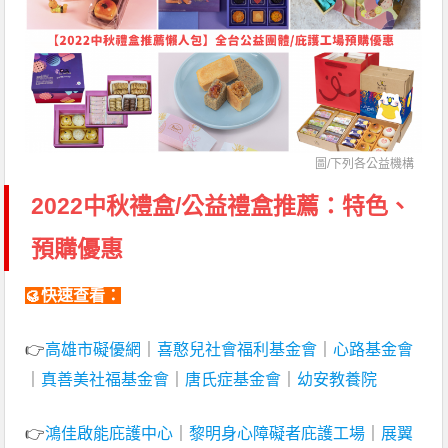
圖/下列各公益機構
2022中秋禮盒/公益禮盒推薦：特色、
預購優惠
🥮快速查看：
👉
高雄市礙優網
｜
喜憨兒社會福利基金會
｜
心路基金會
｜
真善美社福基金會
｜
唐氏症基金會
｜
幼安教養院
👉
鴻佳啟能庇護中心
｜
黎明身心障礙者庇護工場
｜
展翼