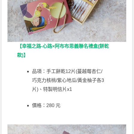
【幸福之路-心路×阿布布思義聯名禮盒(餅乾
款)】
品項：手工餅乾12片(蔓越莓杏仁/
巧克力核桃/紫心地瓜/黃金柚子各3
片)、特製明信片x1
價格：280 元