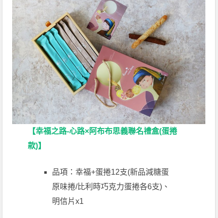
【幸福之路-心路×阿布布思義聯名禮盒(蛋捲
款)】
品項：幸福+蛋捲12支(新品減糖蛋
原味捲/比利時巧克力蛋捲各6支)、
明信片x1