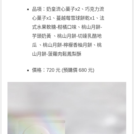
品項：奶皇流心菓子x2、巧克力流
心菓子x1、蔓越莓雪球餅乾x1、法
式水果軟糖-柑橘口味、桃山月餅-
芋頭奶黃 、桃山月餅-切達乳酪地
瓜 、桃山月餅-檸檬香柚月餅、桃
山月餅-菠蘿肉鬆鳳梨酥
價格：720 元 (預購價 680 元)