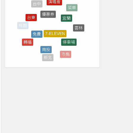
優惠券
宜蘭
台東
7-ELEVEN
免費
雲林
桃園
停車場
轉播
南投
直播
市集
抽獎
新北
煙火
新竹