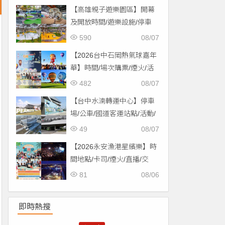
【高雄親子遊樂園區】開幕
及開放時間/遊樂設施/停車
場/交通一次看！
590
08/07
【2026台中石岡熱氣球嘉年
華】時間/場次購票/煙火/活
動/交通，土牛運動公園登
482
08/07
場！
【台中水湳轉運中心】停車
場/公車/國道客運站點/活動/
交通，啟用免費停車！
49
08/07
【2026永安漁港星繽樂】時
間地點/卡司/煙火/直播/交
通，免費入場！
81
08/06
即時熱搜