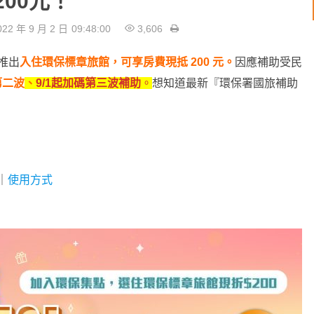
00元！
22 年 9 月 2 日
09:48:00
3,606
 推出
入住環保標章旅館，可享房費現抵 200 元。
因應補助受民
第二波
、
9/1起加碼第三波補助
。
想知道最新『環保署國旅補助
｜
使用方式