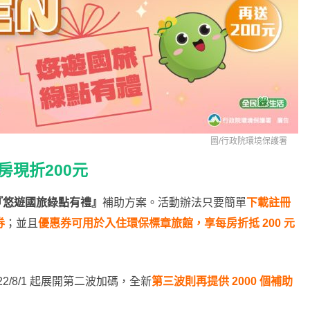
圖/
行政院環境保護署
房現折200元
『悠遊國旅綠點有禮』
補助方案。活動辦法只要簡單
下載註冊
券
；並且
優惠券可用於入住環保標章旅館，享每房折抵 200 元
/8/1 起展開第二波加碼，全新
第三波則再提供 2000 個補助