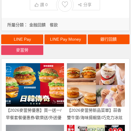
♡
讚
0
分享
所屬分類：
金融回饋
餐飲
LINE Pay
LINE Pay Money
銀行回饋
麥當勞
【2026麥當勞優惠】買一送一/
【2026麥當勞新品菜單】蒜香
早餐套餐優惠券/歡樂送/外送優
雙牛堡/海味揚蝦堡/巧克力冰炫
惠/菜單整理
風單點套餐價格，香芋派回歸！