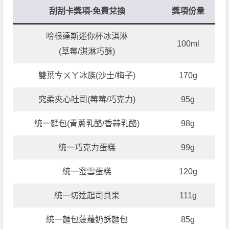
刮刮卡獎項-免費兌換
獎項份量
哈根達斯迷你杯冰淇淋
100ml
(草莓/淇淋巧酥)
雙葉ㄘㄨㄚ冰族(沙士/梅子)
170g
究柔夾心吐司(莓莓/巧克力)
95g
統一麵包(青蔥乳酪/香蒜乳酪)
98g
統一巧克力蛋糕
99g
統一蜜雪蛋糕
120g
統一切達起司貝果
111g
統一麵包菠蘿奶酥麵包
85g