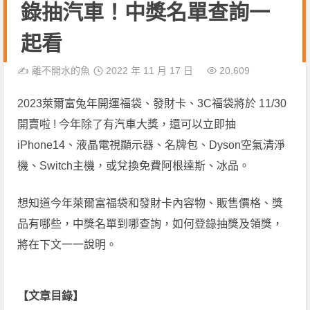
錄抽汽車！中獎名單查詢一
起看
✍️
離不開水的魚
2022 年 11 月 17 日
20,609
2023萊爾富兔年開運福袋、發財卡、3C福袋將於 11/30
開賣啦 ! 今年除了有汽車大獎，還可以立即抽
iPhone14、液晶電視顯示器、名牌包、Dyson空氣清淨
機、Switch主機，或兌換免費阿根達斯、冰品。
想知道今年萊爾富福袋和發財卡內容物、販售價格、獎
品有哪些，中獎名單到哪查詢，如何登錄抽獎及領獎，
將在下文一一說明。
【文章目錄】