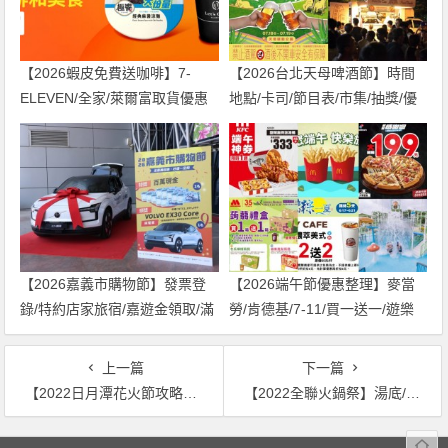
【2026蝦皮免費送咖啡】7-
【2026台北天母啤酒節】時間
ELEVEN/全家/萊爾富取貨優惠
地點/卡司/節目表/市集/抽獎/優
兌換方式一起看
惠活動/交通整理
【2026嘉義市購物節】發票登
【2026端午節優惠整理】麥當
錄/特約店家旅宿/嘉遊金領取/滿
勞/肯德基/7-11/買一送一/遊樂
千送百活動一次看！
園活動一次看！
上一篇
下一篇
【2022日月潭花火節攻略】煙火免費看！無人機時間/觀賞點/接駁車及停車場資訊
【2022全聯火鍋祭】湯底/菜盤/海鮮/滷味鍋料優惠總覽，家電鍋具兌換一起看！
文