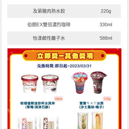
及第豬肉熟水餃
220g
伯朗EX雙倍濃烈咖啡
330ml
怡漾鹼性離子水
588ml