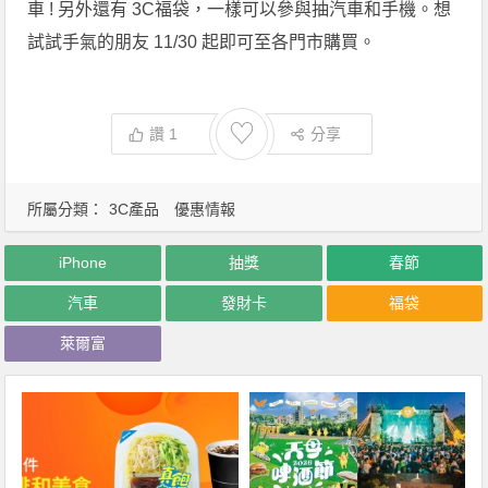
車 ! 另外還有 3C福袋，一樣可以參與抽汽車和手機。想
試試手氣的朋友 11/30 起即可至各門市購買。
♡
讚
1
分享
所屬分類：
3C產品
優惠情報
iPhone
抽獎
春節
汽車
發財卡
福袋
萊爾富