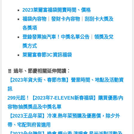
2023萊爾富福袋開賣時間、價格
福袋內容物
｜
發財卡內容物
｜
刮刮卡大獎及
各獎項
登錄發票抽汽車！中獎名單公告
｜
領獎及兌
獎方式
萊爾富春節3C資訊福袋
🧧
過年、節慶相關延伸閱讀：
【2023年貨大街、春節市集】營業時間、地點及活動資
訊
299元起！【2023年7-ELEVEN新春福袋】購買優惠/內
容物/抽獎獎品及中獎名單
【2023王品年菜】冷凍.熱年菜預購及優惠價，除夕外
帶、宅配到府皆適用
【2023全台跨年】晚會.煙火秀.演唱會.星光派對活動及