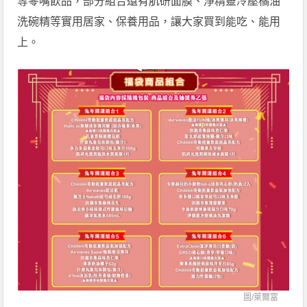
等零嘴飲品，部分組合還有肌研面膜、淨精靈冷壓橘油
洗碗精等實用居家、保養用品，讓大家買到能吃、能用
上。
圖/
萊爾富