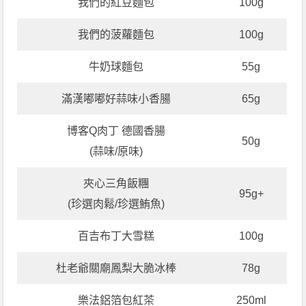
我們的紅豆麵包
100g
我們的菠蘿麵包
100g
牛奶球麵包
55g
滿漢嘟嘟好蒜味小香腸
65g
博客Q肉丁 德國香腸
50g
(蒜味/原味)
夾心三角飯糰
95g+
(珍選肉鬆/珍選鮪魚)
百吉布丁大雪糕
100g
杜老爺關廟鳳梨大脆冰棒
78g
樂法鋁箔包紅茶
250ml