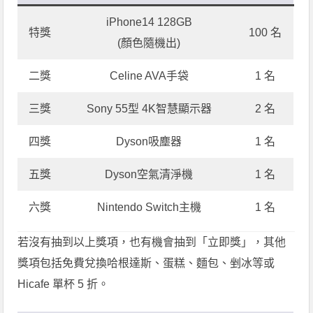
iPhone14 128GB
特獎
100 名
(顏色隨機出)
二獎
Celine AVA手袋
1 名
三獎
Sony 55型 4K智慧顯示器
2 名
四獎
Dyson吸塵器
1 名
五獎
Dyson空氣清淨機
1 名
六獎
Nintendo Switch主機
1 名
若沒有抽到以上獎項，也有機會抽到「立即獎」，其他
獎項包括免費兌換哈根達斯、蛋糕、麵包、剉冰等或
Hicafe 單杯 5 折。