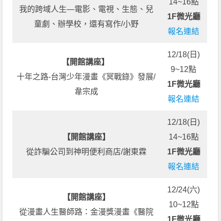
14~16點
我的跨域人生—電影、電視、生態、兒
1F微光廳
童劇、辦學校，還有寫作/小野
報名連結
12/18(日)
【開館講座】
9~12點
十年之路-台灣少年漫畫《冥戰錄》發展/
1F微光廳
韋宗成
報名連結
12/18(日)
【開館講座】
14~16點
從詐騙公司到神明便利商店/謝東霖
1F微光廳
報名連結
12/24(六)
【開館講座】
10~12點
從漫畫人生醫師路：金漫獎漫畫《醫院
1F微光廳