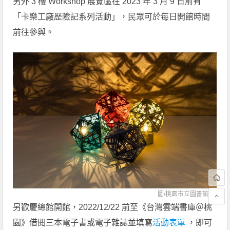
另外 3 樓 Workshop 展覽區在 2023 年 3 月 9 日前有
「卡樂工廠歷險記系列活動」，民眾可於每日開館時間
前往參與。
圖/
桃園市立圖書館
另歡慶總館開館，2022/12/22 前至《台灣雲端書庫＠桃
園》借閱三本電子書或電子雜誌並填寫
活動表單
，即可