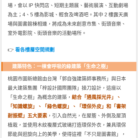
場，會以 IP 快閃店、短期主題展、藝術展演、互動劇場
為主；4、5 樓為影城、輕食及啤酒吧。其中 2 樓露天廣
場與圖書館棟相連，將成為未來創意市集、街頭音樂、
室外電影院、街頭音樂的活動場所。
👉
看各樓層空間規劃
建築特色：一棟會呼吸的綠建築「生命之樹」
桃園市圖新總館由台灣「郭自強建築師事務所」與日本
最大建築集團「梓設計國際團隊」操刀設計，這座以
「生命之樹」為概念的建築，
結合「通風採光井」、
「知識螺旋」、「綠色螺旋」、「環保外皮」和「書架
耐振壁」五大要素
，引入自然光，在屋簷、外側及屋頂
植栽，並使用木紋複層式玻璃打造環保外衣，兼具環保
節能與迴旋向上的美學，使得這裡「不只是圖書館」，