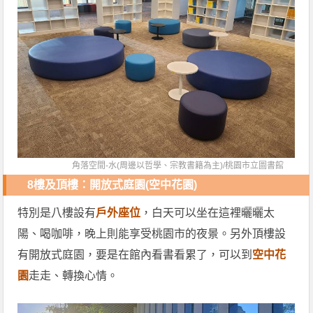
角落空間-水(周邊以哲學、宗教書籍為主)/
桃園市立圖書館
8樓及頂樓：開放式庭園(空中花園)
特別是八樓設有
戶外座位
，白天可以坐在這裡曬曬太
陽、喝咖啡，晚上則能享受桃園市的夜景。另外頂樓設
有開放式庭園，要是在館內看書看累了，可以到
空中花
園
走走、轉換心情。