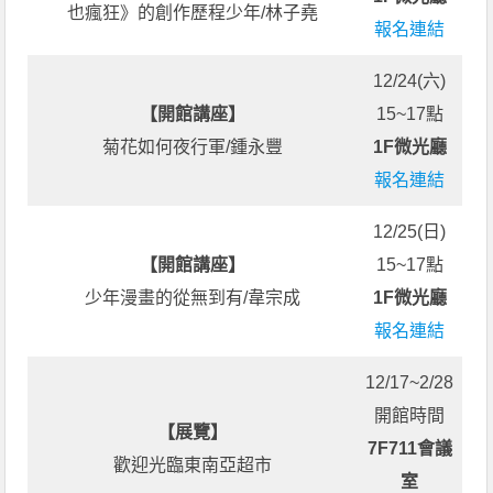
也瘋狂》的創作歷程少年/林子堯
報名連結
12/24(六)
【開館講座】
15~17點
菊花如何夜行軍/鍾永豐
1F微光廳
報名連結
12/25(日)
【開館講座】
15~17點
少年漫畫的從無到有/韋宗成
1F微光廳
報名連結
12/17~2/28
開館時間
【展覽】
7F711會議
歡迎光臨東南亞超市
室