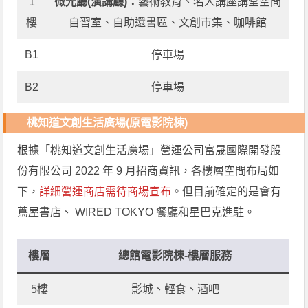
1
微光廳(演講廳)：
藝術教育、名人講座講堂空間
樓
自習室、自助還書區、文創市集、咖啡館
B1
停車場
B2
停車場
桃知道文創生活廣場(原電影院棟)
根據「桃知道文創生活廣場」營運公司富晟國際開發股
份有限公司 2022 年 9 月招商資訊，各樓層空間布局如
下，
詳細營運商店需待商場宣布
。但目前確定的是會有
蔦屋書店、 WIRED TOKYO 餐廳和星巴克進駐。
樓層
總館電影院棟
-樓層服務
5樓
影城、輕食、酒吧