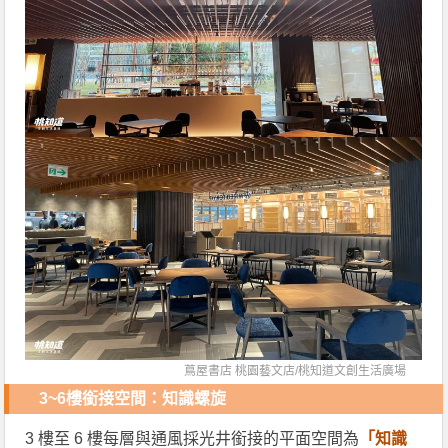
蔦屋書店 桃園藝文店/
桃知道文創生活廣場
3~6樓銜接空間：知識螺旋
3 樓至 6 樓每層與通風採光井銜接的平面空間為
「知識