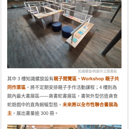
知識螺旋/
桃園市立圖書館
其中 3 樓知識螺旋設有
親子閱覽區、Workshop 親子共
同作業區
，將不定期安排親子手作活動課程；4 樓則為
館內最大書展區——貪書蛇書展區，書架外型仿造貪食
蛇遊戲中的直角蜿蜒型態，
未來將以全市性聯合書展為
主
，展出書量逾 300 冊。