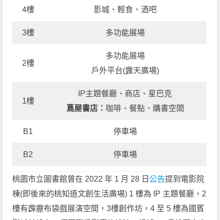
4樓
影城、輕食、酒吧
3樓
多功能展場
多功能展場
2樓
戶外平台(露天廣場)
IP主題餐廳、商店、星巴克
1樓
蔦屋書店：
咖啡、餐點、購書空間
B1
停車場
B2
停車場
桃園市立圖書館曾在 2022 年 1 月 28 日
公告
提到電影院
棟(即後來的桃知道文創生活廣場) 1 樓為 IP 主題餐廳，2
樓有霹靂布袋戲展演空間，3樓創作坊，4 至 5 樓為國賓