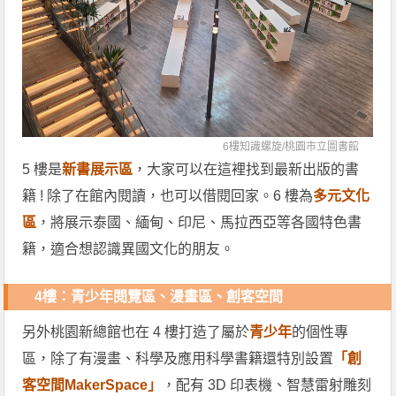
6樓知識螺旋/
桃園市立圖書館
5 樓是
新書展示區
，大家可以在這裡找到最新出版的書
籍 ! 除了在館內閱讀，也可以借閱回家。6 樓為
多元文化
區
，將展示泰國、緬甸、印尼、馬拉西亞等各國特色書
籍，適合想認識異國文化的朋友。
4樓：青少年閱覽區、漫畫區、創客空間
另外桃園新總館也在 4 樓打造了屬於
青少年
的個性專
區，除了有漫畫、科學及應用科學書籍還特別設置
「創
客空間MakerSpace」
，配有 3D 印表機、智慧雷射雕刻