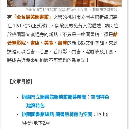
新總管將在12/17開館試營運/
新建工程處
、
桃園市立圖書館
有
「全台最美圖書館」
之譽的桃園市立圖書館新總館將
在 12/17(六)正式啟用，開放民眾免費入館體驗 ! 這間位
於桃園藝文廣場旁的新館，不只是一座圖書館，還是
結
合電影院、書店、美食、展覽
的新形態文化空間，來到
這裡可以看書、看展、看電影、買書，喝咖啡及用餐，
將成為近期來到桃園不可錯過的新景點 !
【文章目錄】
桃園市立圖書館新總館開幕時間
：
空間特色
｜
建築特色
桃園圖書館總館-圖書館棟館內空間
：地上8
層樓+地下2層