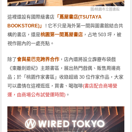
圖/
桃園市立圖書館
這裡還設有國際級書店
「蔦屋書店(TSUTAYA
BOOKSTORE)」
! 它不只是海外第一間與圖書館結合共
構的書店，還是
桃園第一間蔦屋書店
，占地 503 坪，被
視作館內的一處亮點。
除了
會與星巴克跨界合作
，店內還將設立霹靂布袋戲
《東離劍遊紀》主題書區，展出熱門戲偶、販售周邊商
品；於「桃園作家書區」收錄超過 30 位作家作品，大家
可以盡情在這裡逛逛，買書、喝咖啡
(書店配合商場營
運，由商場公布試營運時間)
。