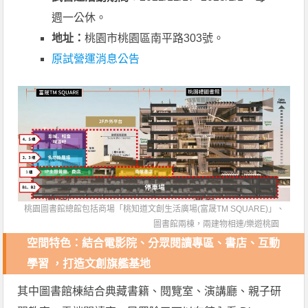
週一公休。
地址：
桃園市桃園區南平路303號。
原試營運消息公告
桃園圖書館總館包括商場「桃知道文創生活廣場(富晟TM SQUARE)」、
圖書館兩棟，兩建物相連/
樂遊桃園
空間特色：結合電影院、分眾閱讀專區、書店、互動
學習 ，打造文創旗艦基地
其中圖書館棟結合典藏書籍、閱覽室、演講廳、親子研