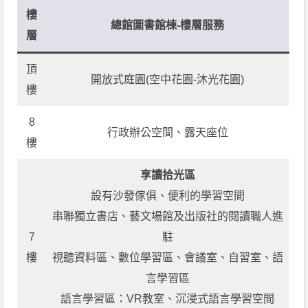
樓
總館圖書館棟
-樓層服務
層
頂
開放式庭園(空中花園-沐光花園)
樓
8
行政辦公空間、露天座位
樓
享讀拾光區
設有沙發傢俱、便利的學習空間
串聯獨立書店、藝文場館及出版社的閱讀職人進
7
駐
樓
視聽資料區、數位學習區、會議室、自習室、語
言學習區
語言學習區：VR教室、沉浸式語言學習空間