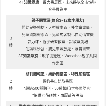
4F知識螺旋：
最大書展區，未來將以全市性聯
合書展為主
親子閱覽區(適合3~12歲小朋友)
嬰幼兒遊戲坊、大型繪本區、外文童書區、
兒童資訊檢索區、兒童式客製化自助借書機
3
彈力球、親子研習教室、說故室劇場
樓
朗讀區沙發、嬰兒車置放處、隔音書架
3F知識螺旋：
親子閱覽區、Workshop親子共同
作業區
期刊閱報區、樂齡閱讀區、特殊服務區
2
預約書自助取書區
樓
*超過500種期刊、30種報紙(含多國語言)
*提供老花眼鏡、血壓計等設備