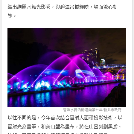
織出絢麗水舞光影秀，與碧潭吊橋輝映，場面驚心動
魄。
碧潭水舞活動邁向第七年/
新北市政府
以往不同的是，今年首次結合雷射大面積投影技術，以
雷射光為畫筆，和美山壁為畫布，將在山巒刻劃黑鳶、