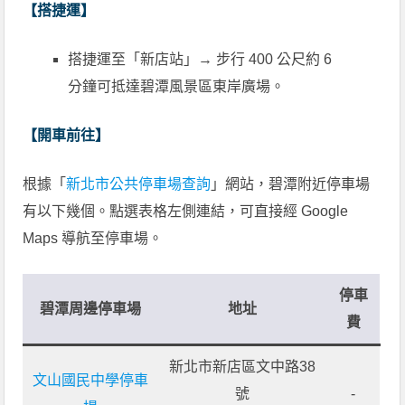
【搭捷運】
搭捷運至「新店站」→ 步行 400 公尺約 6
分鐘可抵達碧潭風景區東岸廣場。
【開車前往】
根據「
新北市公共停車場查詢
」網站，碧潭附近停車場
有以下幾個。點選表格左側連結，可直接經 Google
Maps 導航至停車場。
停車
碧潭周邊停車場
地址
費
新北市新店區文中路38
文山國民中學停車
號
-