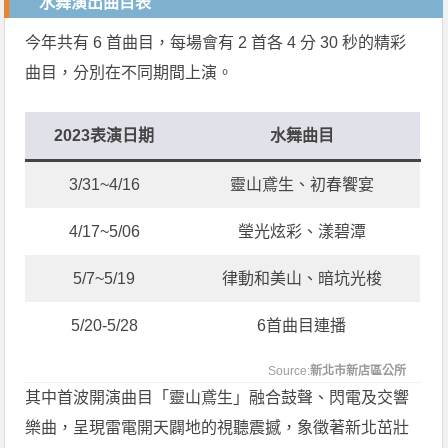
水舞演出曲目表
今年共有 6 首曲目，每場會有 2 首各 4 分 30 秒的精彩
曲目，分別在不同期間上演。
2023表演日期
水舞曲目
3/31~4/16
靈山鳶生、初春饗宴
4/17~5/06
瑩光炫彩、漾碧潭
5/7~5/19
律動和美山、暗坑光梭
5/20-5/28
6首曲目連播
Source:
新北市新店區公所
其中首波開演曲目「靈山鳶生」融合鼓聲、閃電及交響
樂曲，呈現雷電開天闢地的視聽震撼，象徵著新北茁壯