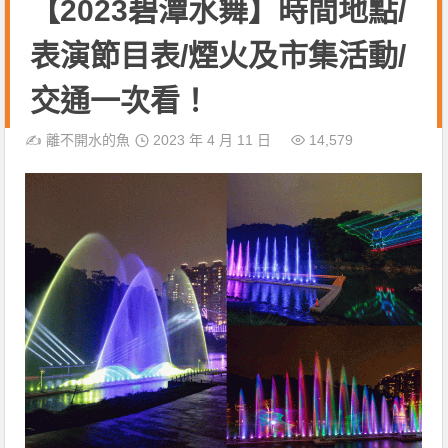
【2023碧潭水舞】時間地點/
表演節目表/煙火及市集活動/
交通一次看！
✍️
離不開水的魚
2023 年 4 月 11 日
14,579