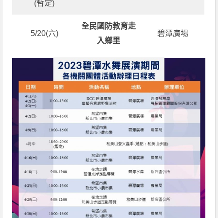
(暫定)
全民國防教育走
5/20(六)
碧潭廣場
入鄉里