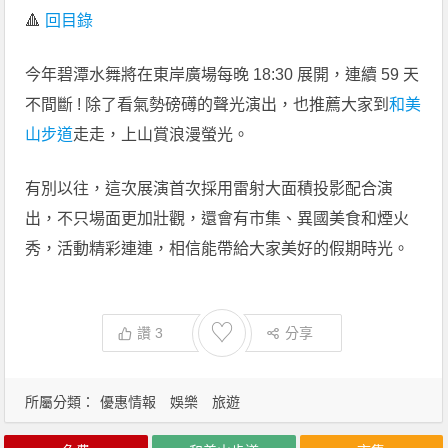
🔺
回目錄
今年碧潭水舞將在東岸廣場每晚 18:30 展開，連續 59 天
不間斷 ! 除了看氣勢磅礡的聲光演出，也推薦大家到
和美
山步道
走走，上山賞浪漫螢光。
有別以往，這次展演首次採用雷射大面積投影配合演
出，不只場面更加壯觀，還會有市集、異國美食和煙火
秀，活動精彩連連，相信能帶給大家美好的假期時光。
♡
讚
3
分享
所屬分類：
優惠情報
娛樂
旅遊