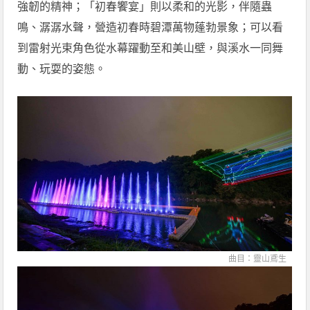
強韌的精神；「初春饗宴」則以柔和的光影，伴隨蟲
鳴、潺潺水聲，營造初春時碧潭萬物蓬勃景象；可以看
到雷射光束角色從水幕躍動至和美山壁，與溪水一同舞
動、玩耍的姿態。
曲目：靈山鳶生