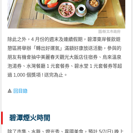
圖/
新北市政府
除此之外，4 月份的週末及連續假期，碧潭東岸餐飲遊
憩區將舉辦「轉出好運氣」滿額好康放送活動，參與的
朋友有機會抽中美麗春天觀光大飯店住宿券、烏來溫泉
泡湯券、水灣餐廳 1 元套餐券、碧水堂 1 元套餐券等超
過 1,000 個獎項 ! 送完為止。
🔺
回目錄
碧潭煙火時間
除了市集、水舞、燈光秀、異國美食，預計 5/7(日) 晚上