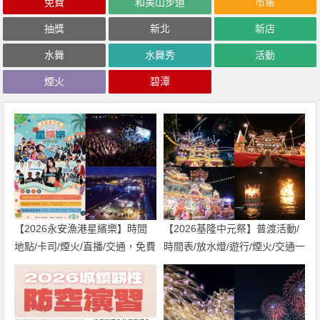
免費
和美山步道
市集
抽獎
新北
新店
水舞
水舞秀
活動
煙火
碧潭
【2026永安漁港星繽樂】時間
【2026基隆中元祭】普渡活動/
地點/卡司/煙火/直播/交通，免費
時間表/放水燈/遊行/煙火/交通一
入場！
次看！