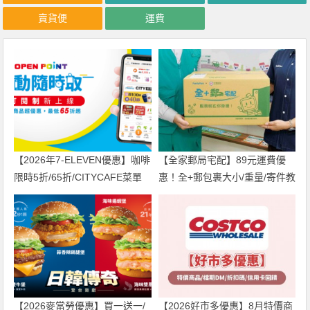
賣貨便
運費
【2026年7-ELEVEN優惠】咖啡
【全家郵局宅配】89元運費優
限時5折/65折/CITYCAFE菜單
惠！全+郵包裹大小/重量/寄件教
一起看！
學一次看
【2026麥當勞優惠】買一送一/
【2026好市多優惠】8月特價商