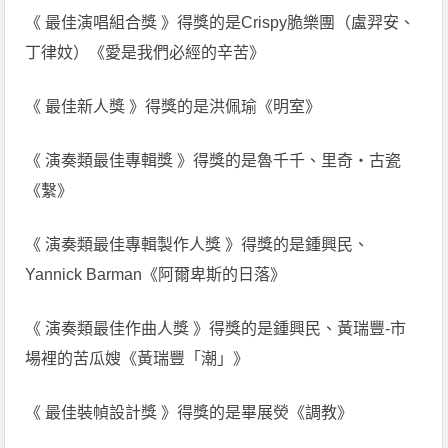
《 最佳演唱組合獎 》得獎的是Crispy脆樂團（盧羿安、
丁律妏）《愛是我們必經的辛苦》
《 最佳新人獎 》得獎的是洪佩瑜《明室》
《 演奏類最佳專輯獎 》得獎的是魯千千、里奇・古瓷
《繫》
《 演奏類最佳專輯製作人獎 》得獎的是鍾興民、
Yannick Barman《阿爾卑斯的日落》
《 演奏類最佳作曲人獎 》得獎的是鍾興民、黃瑞豐-市
場裡的苦瓜嫂《黃瑞豐「潮」》
《 最佳裝幀設計獎 》得獎的是畢展熒《調教》