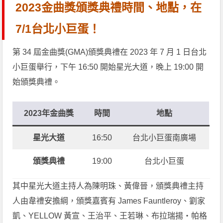
2023金曲獎頒獎典禮時間、地點，在
7/1台北小巨蛋！
第 34 屆金曲獎(GMA)頒獎典禮在 2023 年 7 月 1 日台北
小巨蛋舉行，下午 16:50 開始星光大道，晚上 19:00 開
始頒獎典禮。
2023年
金曲獎
時間
地點
星光大道
16:50
台北小巨蛋南廣場
頒獎典禮
19:00
台北小巨蛋
其中星光大道主持人為陳明珠、黃偉晉，頒獎典禮主持
人由韋禮安擔綱，頒獎嘉賓有 James Fauntleroy、劉家
凱、YELLOW 黃宣、王治平、王若琳、布拉瑞揚・帕格