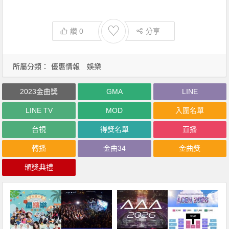
♡
讚
0
分享
所屬分類：
優惠情報
娛樂
2023金曲獎
GMA
LINE
LINE TV
MOD
入圍名單
台視
得獎名單
直播
轉播
金曲34
金曲獎
頒獎典禮