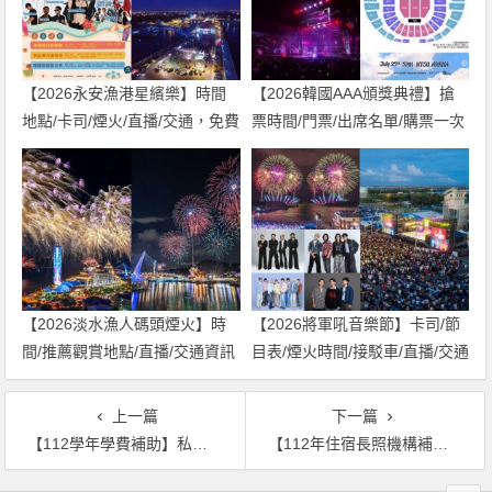
【2026永安漁港星繽樂】時間
【2026韓國AAA頒獎典禮】搶
地點/卡司/煙火/直播/交通，免費
票時間/門票/出席名單/購票一次
入場！
看！
【2026淡水漁人碼頭煙火】時
【2026將軍吼音樂節】卡司/節
間/推薦觀賞地點/直播/交通資訊
目表/煙火時間/接駁車/直播/交通
一次看！
一次看！
上一篇
下一篇
【112學年學費補助】私立大學學雜費減免.高中職免學費資格.時間.申請一次看！
【112年住宿長照機構補助】6萬及12萬元開放申請/發放時間/方案資訊整理