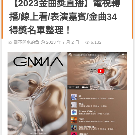
【2023金曲獎直播】電視轉
播/線上看/表演嘉賓/金曲34
得獎名單整理！
✍️
離不開水的魚
2023 年 7 月 2 日
6,132