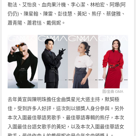
勒法、艾怡良、血肉果汁機、李心潔、林柏宏、阿爆(阿
仍仍)、陳星翰、陳雷、彭佳慧、黃妃、熊仔、蔡健雅、
蕭青陽、蕭君恬、戴佩妮。
圖/
金曲 GMA
去年黃宣與陳明珠擔任金曲獎星光大道主持，默契極
佳，受到許多人好評，這次則以頒獎人身分參與。另外
本次入圍最佳華語男歌手、最佳華語專輯的熊仔，本次
入圍最佳台語女歌手的黃妃，以及本次入圍最佳華語女
歌手、最佳作曲人的戴佩妮也是今年金曲頒獎人。