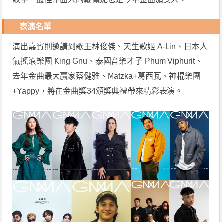
表演名單
演出嘉賓則邀請到歌王林俊傑、天生歌姬 A-Lin、日本人
氣搖滾樂團 King Gnu、泰國音樂才子 Phum Viphurit、
去年金曲最大贏家蔡健雅、Matzka+葛西瓦、神棍樂團
+Yappy，將在金曲獎34頒獎典禮帶來精彩表演。