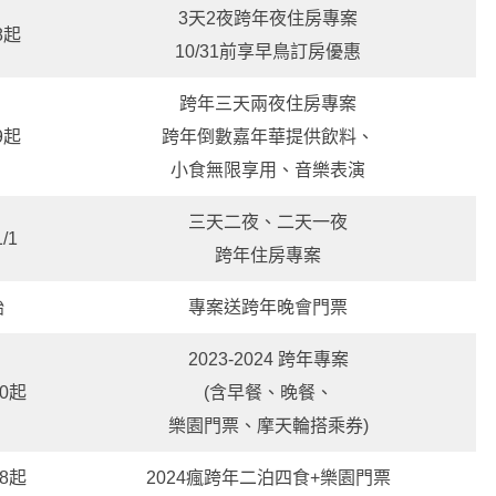
3天2夜跨年夜住房專案
/8起
10/31前享早鳥訂房優惠
跨年三天兩夜住房專案
/9起
跨年倒數嘉年華提供飲料、
小食無限享用、音樂表演
三天二夜、二天一夜
/1
跨年住房專案
始
專案送跨年晚會門票
2023-2024 跨年專案
20起
(含早餐、晚餐、
樂園門票、摩天輪搭乘券)
18起
2024瘋跨年二泊四食+樂園門票