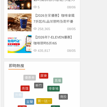
交通一次看！
5
08/06
【2026全家優惠】咖啡拿鐵
7折起/私品茶限時及寄杯優
惠！價格/菜單一起看
258,365
08/05
【2026年7-ELEVEN優惠】
咖啡限時5折/65
折/CITYCAFE菜單一起看！
435,817
08/05
即時熱搜
新竹
停車場
高雄
買一送一
宜蘭
南投
外帶
煙火
全家
雲林
7-ELEVEN