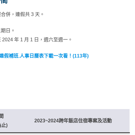
時間
放假合併，連假共 3 天。
，星期日。
日至 2024 年 1 月 1 日，週六至週一。
連假補班.人事日曆表下載一次看！(113年)
間
2023~2024
跨年飯店住宿專案
及活動
止)