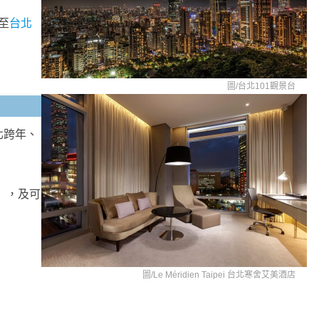
至
台北
圖/
台北101觀景台
北跨年、
案」，及可
圖/
Le Méridien Taipei 台北寒舍艾美酒店