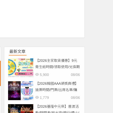
最新文章
【2026全家取貨優惠】9元
衛生紙時間/領取使用/兌換期
限一次看！
5,900
08/06
【2026韓國AAA頒獎典禮】
搶票時間/門票/出席名單/購
票一次看！
1,779
08/06
【2026基隆中元祭】普渡活
動/時間表/放水燈/遊行/煙火/