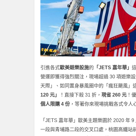
引進各式
歐美遊樂設施
的
「JETS 嘉年華」
營運即獲得強烈關注，現場超過 30 項遊
天際」、如同置身暴風圈中的「瘋狂颶風」
120 元」
！直接下殺 31 折，
現省 260 元
！
個人限購 4 份
，等著你來現場挑戰各式令人
「JETS 嘉年華」歐美主題樂園於 2020
一段與青埔路二段的交叉口處，桃園高鐵站