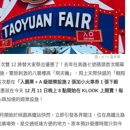
圖 /
JETS 嘉年華
這次雙 12 將替大家祭出優惠了！去年在高雄七號碼頭首次開幕
樂設施，驚險刺激的八層樓高「飛天輪」、飛上天際快感的「翱翔
這次都在
「入園票 + A 級遊樂設施 2 張加小火車券 1 張下殺
優惠就在今天
12 月 11 日晚上 8 點開始在 KLOOK 上開賣！每
心跳加速的遊樂設施！
 年 9 月開始於桃園高鐵站快閃，立即引發各界關注，位在高鐵北路
前廣場旁，是交通抵達方便的地方。原本預計營運時間只到今