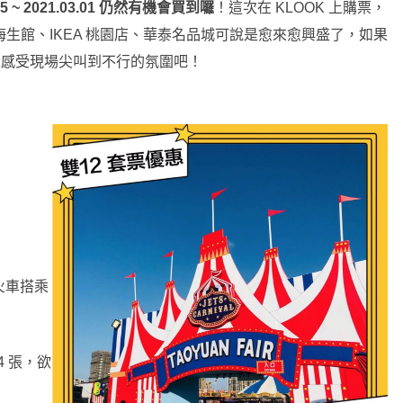
5 ~ 2021.03.01 仍然有機會買到囉
！這次在 KLOOK 上購票，
 海生館、IKEA 桃園店、華泰名品城可說是愈來愈興盛了，如果
來感受現場尖叫到不行的氛圍吧！
小火車搭乘
4 張，欲
！