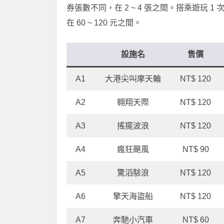
券張數不同，在 2 ~ 4 張之間。搭乘遊玩 1 
在 60 ~ 120 元之間。
設施名
售價
A1
大港尖叫摩天輪
NT$ 120
A2
翱翔天際
NT$ 120
A3
搖擺波浪
NT$ 120
A4
瘋狂颶風
NT$ 90
A5
驚滔駭浪
NT$ 120
A6
擎天海盜船
NT$ 120
A7
奔馳小汽車
NT$ 60