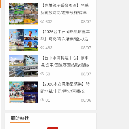
【高雄親子遊樂園區】開幕
及開放時間/遊樂設施/停車
場/交通一次看！
602
08/07
【2026台中石岡熱氣球嘉年
華】時間/場次購票/煙火/活
動/交通，土牛運動公園登
483
08/07
場！
【台中水湳轉運中心】停車
場/公車/國道客運站點/活動/
交通，啟用免費停車！
50
08/07
【2026永安漁港星繽樂】時
間地點/卡司/煙火/直播/交
通，免費入場！
81
08/06
即時熱搜