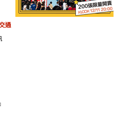
及交通
訊
口