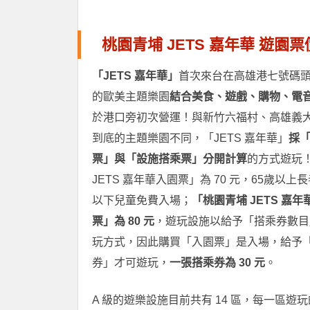
桃園青埔 JETS 嘉年華 遊園票
「JETS 嘉年華」
首次來台在高雄港七號碼
的歐美主題樂園
結合美食、遊戲、購物、電
於港口旁初次營運！與新竹六福村、高雄義
到底的主題樂園不同，「JETS 嘉年華」
採
票」與「設施搭乘票」分開計算
的方式遊玩
JETS 嘉年華入園票」為 70 元，65歲以上長
以下兒童免費入場；
「桃園青埔 JETS 嘉年
票」為 80 元
，遊玩設施以給予「搭乘券數目
玩方式，因此購買「入園票」是入場，給予
券」才可遊玩，
一張搭乘券為 30 元
。
A 級的遊樂設施目前共有 14 區，每一區遊