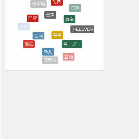
台東
直播
門票
菜單
台南
7-ELEVEN
全家
買一送一
高雄
新北
外帶
宜蘭
優惠券
補助
南投
市集