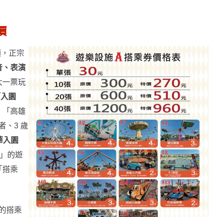
價
頭，正宗
音、表演
大一票玩
「入園
！「高雄
者、3 歲
華入園
」的遊
「搭乘
玩的搭乘