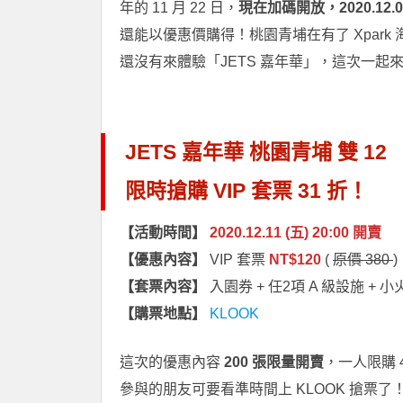
年的 11 月 22 日，
現在加碼開放，2020.12.0
還能以優惠價購得！桃園青埔在有了 Xpark
還沒有來體驗「JETS 嘉年華」，這次一起
JETS 嘉年華 桃園青埔 雙 12
限時搶購 VIP 套票 31 折！
【活動時間】
2020.12.11 (五) 20:00 開賣
【優惠內容】
VIP 套票
NT$120
(
原價 380
)
【套票內容】
入園券 + 任2項 A 級設施 + 
【購票地點】
KLOOK
這次的優惠內容
200 張限量開賣
，一人限購 
參與的朋友可要看準時間上 KLOOK 搶票了