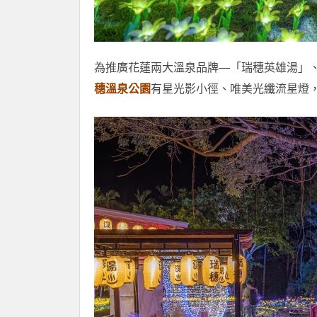
為推廣花蓮兩大溫泉品牌—「瑞穗英雄湯」
穗溫泉公園
有星光影小徑、唯美光纖流星燈