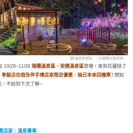
圖/
溫泉季網站
、
花蓮觀光資訊網
 10/28~11/26
瑞穗溫泉區、安通溫泉區
登場，來到花蓮除了
、享飯店住宿及伴手禮店家限定優惠
、
抽日本來回機票
! 想知
訊，不妨到下文了解~
惠店家
｜
溫泉專車