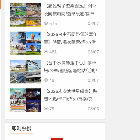
【高雄親子遊樂園區】開幕
及開放時間/遊樂設施/停車
場/交通一次看！
575
08/07
【2026台中石岡熱氣球嘉年
華】時間/場次購票/煙火/活
動/交通，土牛運動公園登
481
08/07
場！
【台中水湳轉運中心】停車
場/公車/國道客運站點/活動/
交通，啟用免費停車！
49
08/07
【2026永安漁港星繽樂】時
間地點/卡司/煙火/直播/交
通，免費入場！
79
08/06
即時熱搜