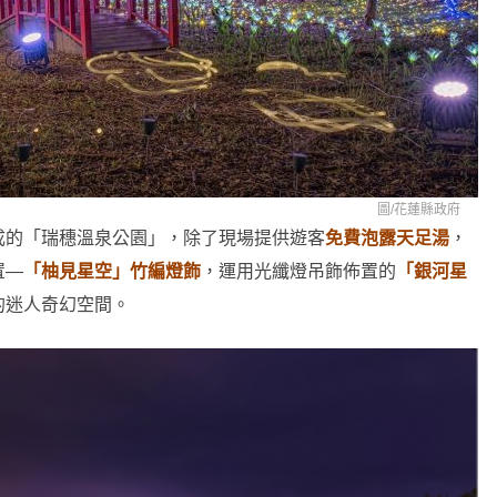
圖/
花蓮縣政府
成的「瑞穗溫泉公園」，除了現場提供遊客
免費泡露天足湯
，
置—
「柚見星空」竹編燈飾
，運用光纖燈吊飾佈置的
「銀河星
的迷人奇幻空間。