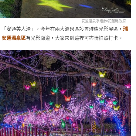
安通溫泉季燈飾/
花蓮縣政府
、「安通美人湯」，今年在兩大溫泉區設置璀璨光影展區，
瑞
，
安通溫泉區
有光影廊道，大家來到這裡可盡情拍照打卡。