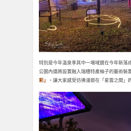
特別是今年溫泉季其中一場域選在今年新落
公園內還將設置融入瑞穗特產柚子的藝術裝
彩」
，讓大家感受彷彿漫遊在「星雲之間」