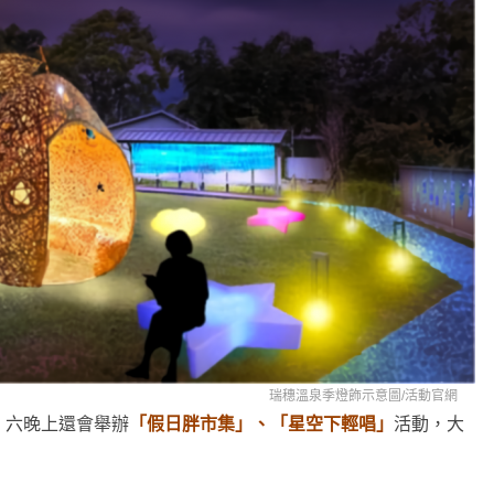
瑞穗溫泉季燈飾示意圖/
活動官網
、六晚上還會舉辦
「假日胖市集」、「星空下輕唱」
活動，大