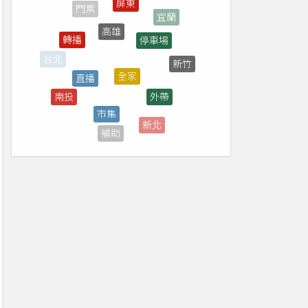
高雄
停車場
轉播
全家
直播
新竹
外帶
市集
南投
台中
新北
補助
雲林
煙火
桃園