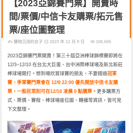
【2023亞錦賽門票】開賣時
間/票價/中信卡友購票/拓元售
票/座位圖整理
✍️
購物沉溺的女子
2023 年 12 月 9 日
106,665
2023亞錦賽門票開賣！第三十屆亞洲棒球錦標賽即將在
12/3~12/10 在台北大巨蛋、台中洲際棒球場及新北新莊
棒球場開打。想到場欣賞球賽的朋友，不要錯過
冠軍
賽、季軍賽門票會在 12/9 22:00 優先開放中信卡友購
票，一般民眾則可在12/10 凌晨 0 點購票。
更多購票方
式、票價、賽程、棒球場座位圖、轉播等資訊，皆可見
下文整理。