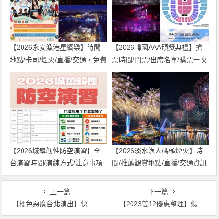
【2026永安漁港星繽樂】時間
【2026韓國AAA頒獎典禮】搶
地點/卡司/煙火/直播/交通，免費
票時間/門票/出席名單/購票一次
入場！
看！
【2026城鎮韌性防空演習】全
【2026淡水漁人碼頭煙火】時
台演習時間/演練方式/注意事項
間/推薦觀賞地點/直播/交通資訊
一次看！
一次看！
上一篇
下一篇
【橘色惡魔台北演出】快閃表演時間/地點/直播整理，北一女、西門町登場！
【2023雙12優惠整理】蝦皮/MOMO/PChome/7-11/電信活動一次看！