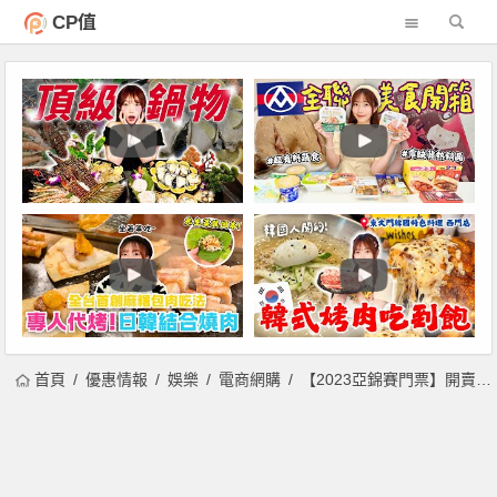
CP值
首頁
優惠情報
娛樂
電商網購
【2023亞錦賽門票】開賣時間/票價/中信卡友購票/拓元售票/座位圖整理