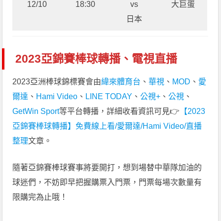
12/10
18:30
vs
大巨蛋
日本
2023亞錦賽棒球轉播、電視直播
2023亞洲棒球錦標賽會由
緯來體育台
、
華視
、
MOD
、
愛
爾達
、
Hami Video
、
LINE TODAY
、
公視+
、
公視
、
GetWin Sport
等平台轉播，詳細收看資訊可見👉
【2023
亞錦賽棒球轉播】免費線上看/愛爾達/Hami Video/直播
整理
文章。
隨著亞錦賽棒球賽事將要開打，想到場替中華隊加油的
球迷們，不妨即早把握購票入門票，門票每場次數量有
限購完為止哦！