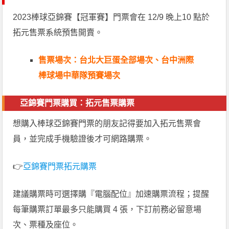
2023棒球亞錦賽【冠軍賽】門票會在 12/9 晚上10 點於
拓元售票系統預售開賣。
售票場次：台北大巨蛋全部場次、台中洲際
棒球場中華隊預賽場次
亞錦賽門票購買：拓元售票購票
想購入棒球亞錦賽門票的朋友記得要加入拓元售票會
員，並完成手機驗證後才可網路購票。
👉
亞錦賽門票拓元購票
建議購票時可選擇購『電腦配位』加速購票流程；提醒
每筆購票訂單最多只能購買 4 張，下訂前務必留意場
次、票種及座位。