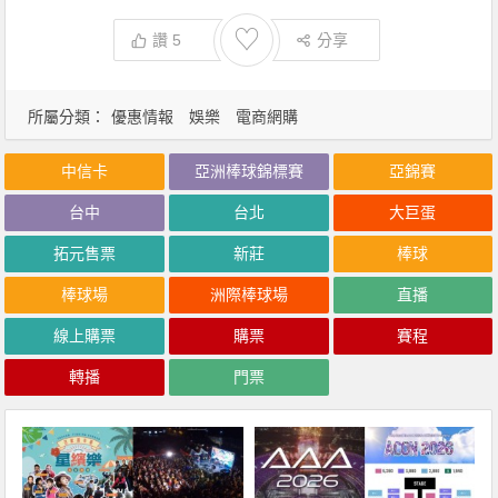
♡
讚
5
分享
所屬分類：
優惠情報
娛樂
電商網購
中信卡
亞洲棒球錦標賽
亞錦賽
台中
台北
大巨蛋
拓元售票
新莊
棒球
棒球場
洲際棒球場
直播
線上購票
購票
賽程
轉播
門票