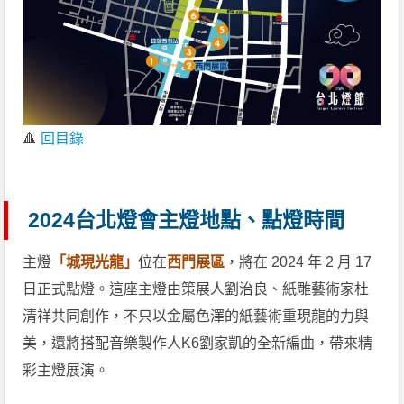
🔺
回目錄
2024台北燈會主燈地點、點燈時間
主燈
「城現光龍」
位在
西門展區
，將在 2024 年 2 月 17
日正式點燈。這座主燈由策展人劉治良、紙雕藝術家杜
清祥共同創作，不只以金屬色澤的紙藝術重現龍的力與
美，還將搭配音樂製作人K6劉家凱的全新編曲，帶來精
彩主燈展演。