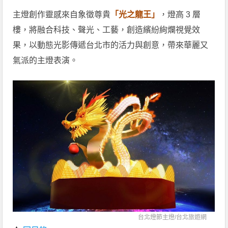
主燈創作靈感來自象徵尊貴
「光之龍王」
，燈高 3 層
樓，將融合科技、聲光、工藝，創造繽紛絢爛視覺效
果，以動態光影傳遞台北市的活力與創意，帶來華麗又
氣派的主燈表演。
台北燈節主燈/
台北旅遊網