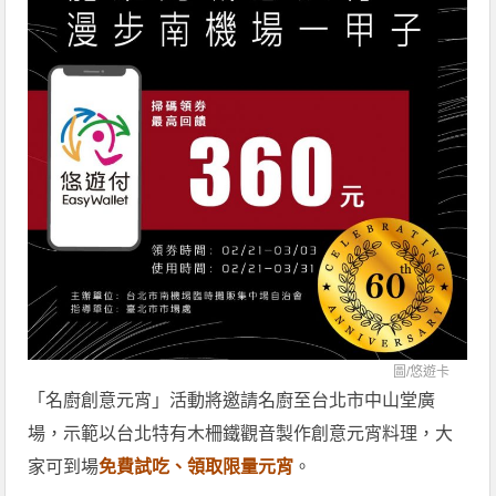
圖/
悠遊卡
「名廚創意元宵」活動將邀請名廚至台北市中山堂廣
場，示範以台北特有木柵鐵觀音製作創意元宵料理，大
家可到場
免費試吃、領取限量元宵
。