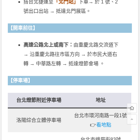
搭台北捷運至
「北門站」
下車→ 於 1 號、2
號出口出站 → 抵達北門展區。
【開車前往】
高速公路北上或南下：
由重慶北路交流道下
→ 沿重慶北路往市區方向 → 於市民大道右
轉 → 中華路左轉 → 抵達燈節會場 。
【停車場】
台北燈節附近停車場
地址
台北市環河南路一段1號
洛陽綜合立體停車場
👉
看地點
台北市峨眉街83號