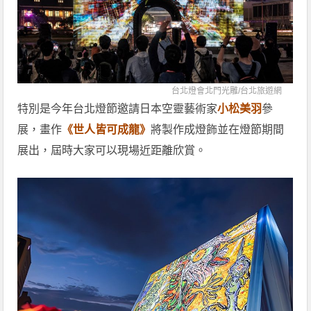
台北燈會北門光雕/
台北旅遊網
特別是今年台北燈節邀請日本空靈藝術家
小松美羽
參
展，畫作
《世人皆可成龍》
將製作成燈飾並在燈節期間
展出，屆時大家可以現場近距離欣賞。