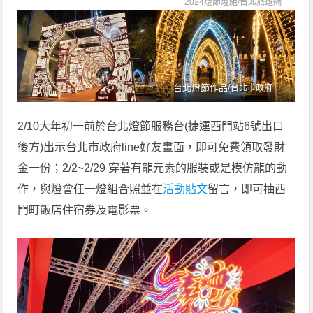
2024燈節燈組/
台北旅遊網
台北燈節作品/
台北市政府
2/10大年初一前於台北燈節服務台(捷運西門站6號出口
後方)出示台北市政府line好友畫面，即可免費領取發財
金一份；2/2~2/29 穿著有龍元素的服裝或是模仿龍的動
作，與燈會任一燈組合照並在
活動貼文
留言，即可抽西
門町飯店住宿券及電影票。