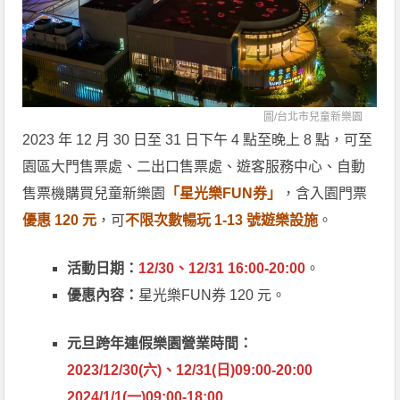
圖/
台北市兒童新樂園
2023 年 12 月 30 日至 31 日下午 4 點至晚上 8 點，可至
園區大門售票處、二出口售票處、遊客服務中心、自動
售票機購買兒童新樂園
「星光樂FUN券」
，含入園門票
優惠 120 元
，可
不限次數暢玩 1-13 號遊樂設施
。
活動日期：
12/30、12/31 16:00-20:00
。
優惠內容：
星光樂FUN券 120 元。
元旦跨年連假樂園營業時間：
2023/12/30(六)、12/31(日)09:00-20:00
2024/1/1(一)09:00-18:00