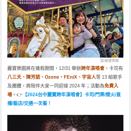
圖/
麗寶樂園
麗寶樂園將在連假期間，12/31 舉辦
跨年演唱會
，卡司有
八三夭、陳芳語、Ozone、FEniX、宇宙人
等 13 組歌手
及團體，將陪伴大家一同迎接 2024 年；活動為
免費入
場
。👉
【2024台中麗寶跨年演唱會】卡司/門票/煙火/直
播/飯店/交通一次看！