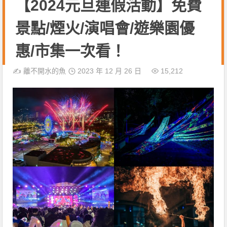
【2024元旦連假活動】免費
景點/煙火/演唱會/遊樂園優
惠/市集一次看！
✍️
離不開水的魚
2023 年 12 月 26 日
15,212