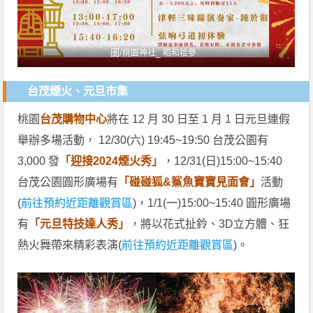
圖/
桃園神社_ 昭和拾參
台茂煙火、元旦市集
桃園
台茂購物中心
將在 12 月 30 日至 1 月 1 日元旦連假
舉辦多場活動， 12/30(六) 19:45~19:50 台茂公園有
3,000 發
「迎接2024煙火秀」
，12/31(日)15:00~15:40
台茂公園圓形廣場有
「碰碰狐&鯊魚寶寶見面會」
活動
(
前往預約近距離觀賞區
)，1/1(一)15:00~15:40 圓形廣場
有
「元旦特技達人秀」
，將以花式扯鈴、3D立方體、狂
熱火舞帶來精彩表演(
前往預約近距離觀賞區
)。