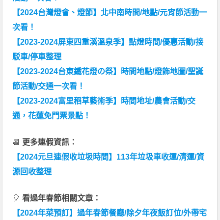
【2024台灣燈會、燈節】北中南時間/地點/元宵節活動一
次看！
【2023-2024屏東四重溪溫泉季】點燈時間/優惠活動/接
駁車/停車整理
【2023-2024台東鐵花燈の祭】時間地點/燈飾地圖/聖誕
節活動/交通一次看！
【2023-2024富里稻草藝術季】時間地址/農會活動/交
通，花蓮免門票景點！
📆
更多連假資訊：
【2024元旦連假收垃圾時間】113年垃圾車收運/清運/資
源回收整理
🎈
看過年春節相關文章：
【2024年菜預訂】過年春節餐廳/除夕年夜飯訂位/外帶宅