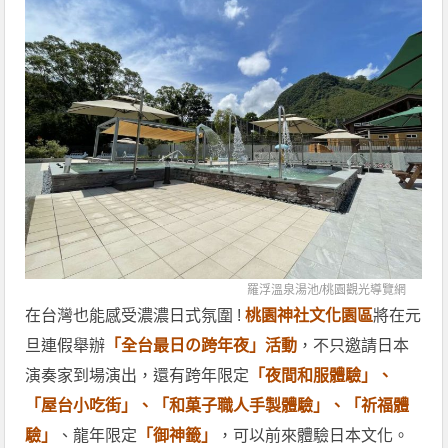
羅浮溫泉湯池/
桃園觀光導覽網
在台灣也能感受濃濃日式氛圍 !
桃園神社文化園區
將在元
旦連假舉辦
「全台最日の跨年夜」活動
，不只邀請日本
演奏家到場演出，還有跨年限定
「夜間和服體驗」、
「屋台小吃街」、「和菓子職人手製體驗」、「祈福體
驗」
、龍年限定
「御神籤」
，可以前來體驗日本文化。