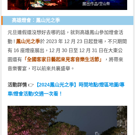
展出作品/
空山祭
高雄燈會：鳳山光之季
元旦連假還沒想好去哪的話，就到高雄鳳山參加燈會活
動 !
鳳山光之季
於 2023 年 12 月 23 日起登場，不只期間
有 16 座燈座展出，12 月 30 日至 12 月 31 日在大東公
園還有
「全國客家日藝起來見客音樂生活節」
，將帶來
音樂饗宴，可以前來共襄盛舉。
活動詳情
👉
【2024鳳山光之季】時間地點/燈區地圖/專
車/燈會活動/交通一次看！