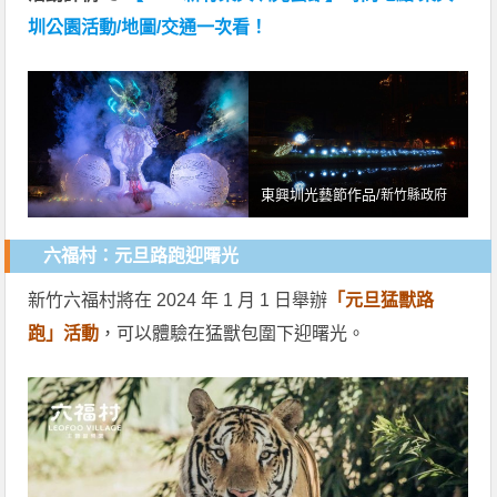
圳公園活動/地圖/交通一次看！
東興圳光藝節作品/
新竹縣政府
六福村：元旦路跑迎曙光
新竹六福村將在 2024 年 1 月 1 日舉辦
「元旦猛獸路
跑」活動
，可以體驗在猛獸包圍下迎曙光。