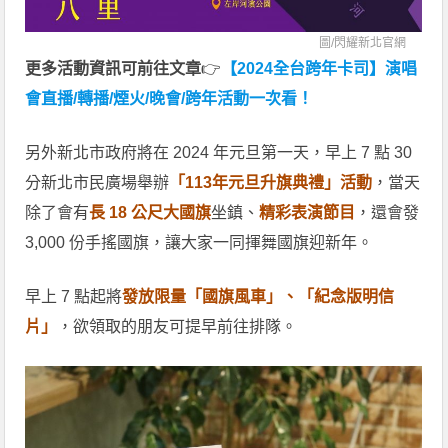
圖/
閃耀新北官網
更多活動資訊可前往文章
👉
【2024全台跨年卡司】演唱
會直播/轉播/煙火/晚會/跨年活動一次看！
另外新北市政府將在 2024 年元旦第一天，早上 7 點 30
分新北市民廣場舉辦
「113年元旦升旗典禮」活動
，當天
除了會有
長 18 公尺大國旗
坐鎮、
精彩表演節目
，還會發
3,000 份手搖國旗，讓大家一同揮舞國旗迎新年。
早上 7 點起將
發放限量「國旗風車」、「紀念版明信
片」
，欲領取的朋友可提早前往排隊。