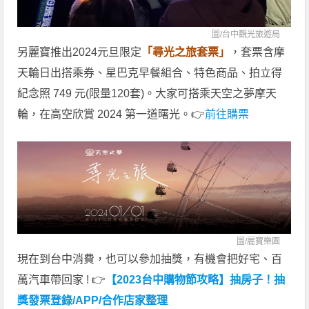
圖/
台中觀光旅遊局
另麗寶推出2024元旦限定
「尋光之旅套票」
，套票含摩
天輪日出搭乘券、星巴克早餐組合、特色商品、拍立得
紀念照 749 元(限量120套)。大家可搭乘天空之夢摩天
輪，在高空欣賞 2024 第一道曙光。👉
前往購票
圖/
麗寶樂園
現在到台中消費，也可以參加抽獎，有機會把好宅、百
萬汽車帶回家 ! 👉
【2023台中購物節攻略】抽房子！抽
獎發票登錄/APP/合作店家整理