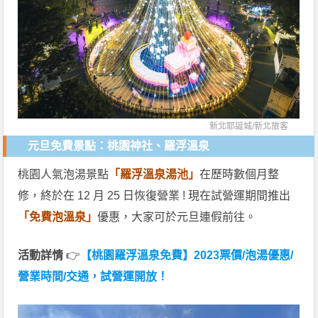
新北耶誕城/
新北旅客
元旦免費景點：桃園神社、羅浮溫泉
桃園人氣泡湯景點
「羅浮溫泉湯池」
在歷時數個月整
修，終於在 12 月 25 日恢復營業 ! 現在試營運期間推出
「免費泡溫泉」
優惠，大家可於元旦連假前往。
活動詳情
👉
【桃園羅浮溫泉免費】2023票價/泡湯優惠/
營業時間/交通，試營運開放！