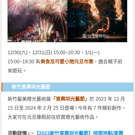
圖/
台茂購物中心
12/30(六)、12/31(日) 15:00~20:30、1/1(一)
15:00~19:30 有
美食及可愛小物元旦市集
，適合親子前
來遊玩。
新竹東興圳光藝節
新竹最美燈光藝術展
「東興圳光藝節」
於 2023 年 12 月
15 日至 2024 年 2 月 25 日登場 ! 今年有 7 件精彩創作，
大家可在元旦連假前往欣賞燈光藝術作品。
活動詳情
👉
【2023新竹東興圳光藝節】時間地點/東興