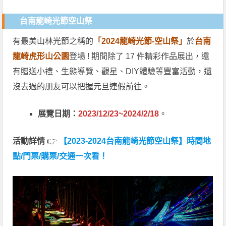
台南龍崎光節空山祭
有最美山林光節之稱的
「2024龍崎光節-空山祭」
於
台南
龍崎虎形山公園
登場 ! 期間除了 17 件精彩作品展出，還
有贈送小禮、生態導覽、觀星、DIY體驗等豐富活動，還
沒去過的朋友可以把握元旦連假前往。
展覽日期：
2023/12/23~2024/2/18
。
活動詳情
👉
【2023-2024台南龍崎光節空山祭】時間地
點/門票/購票/交通一次看！