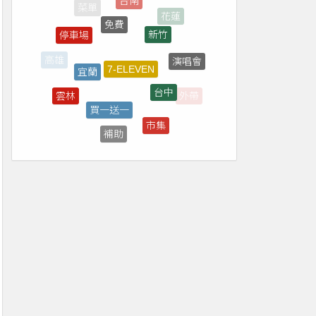
新竹
7-ELEVEN
停車場
宜蘭
演唱會
台中
買一送一
雲林
外帶
市集
補助
全家
直播
南投