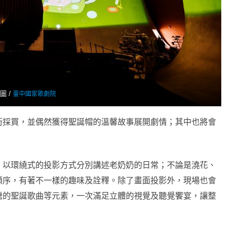
圖 /
臺中國家歌劇院
街採買，並偶然獲得聖誕帽的溫馨故事展開劇情；其中也將會
。
，以環繞式的投影方式分別講述老奶奶的日常；不論是澆花、
順序，有著不一樣的趣味及詮釋。除了畫面投影外，現場也會
騰的聖誕歌曲等元素，一次滿足立體的視覺及聽覺饗宴，讓整