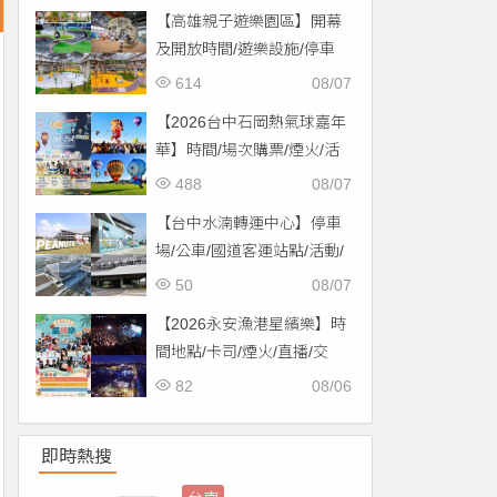
【高雄親子遊樂園區】開幕
及開放時間/遊樂設施/停車
場/交通一次看！
614
08/07
【2026台中石岡熱氣球嘉年
華】時間/場次購票/煙火/活
動/交通，土牛運動公園登
488
08/07
場！
【台中水湳轉運中心】停車
場/公車/國道客運站點/活動/
交通，啟用免費停車！
50
08/07
【2026永安漁港星繽樂】時
間地點/卡司/煙火/直播/交
通，免費入場！
82
08/06
即時熱搜
免費