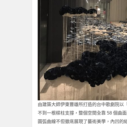
由建築大師伊東豐雄所打造的台中歌劇院以
不到一根樑柱支撐，整個空間全靠 58 個
圓弧曲線不但徹底展現了藝術美學，內凹的