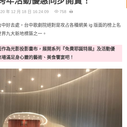
跨年活動優惠同步開賣！
20 年 12 月 18 日
16:24:09
758
中好去處，台中歌劇院絕對是攻占各種網美 ig 版面的榜上名
世界九大新地標築之一。
面作為光影投影畫布，展開系列『免費耶誕特展』及活動優
來場滿足身心靈的藝術、美食饗宴吧！