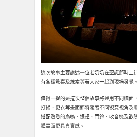
這次故事主要講述一位老奶奶在聖誕節時上
有各種驚喜及線索等著大家一起到現場發覺
值得一提的是這次整個故事將運用不同牆面
打掃、更衣等畫面都將隨著不同觀賞視角及
搭配熟悉的鳥鳴、振翅、門鈴、收音機及歡
體畫面更具真實感。