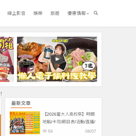
線上影音
娛樂
旅遊
優惠情報
！
最新文章
【2026當大人高校祭】時間
地點/卡司/節目表/活動/直播/
交通，免費入場！
56
08/07