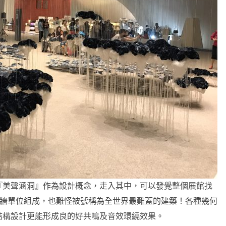
『美聲涵洞』作為設計概念，走入其中，可以發覺整個展館找
曲面牆單位組成，也難怪被號稱為全世界最難蓋的建築！各種幾何
結構設計更能形成良的好共鳴及音效環繞效果。