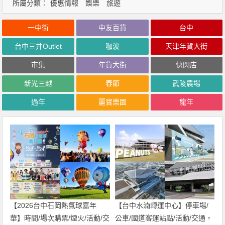
所屬分類：
優惠情報
娛樂
旅遊
一中街
中友百貨
台中
台中三井Outlet
咖波
天津年貨大街
市集
年貨大街
快閃店
新光三越
春節
武陵農場
過年
麗寶樂園
龍年
【2026台中石岡熱氣球嘉年
【台中水湳轉運中心】停車場/
華】時間/場次購票/煙火/活動/交
公車/國道客運站點/活動/交通，