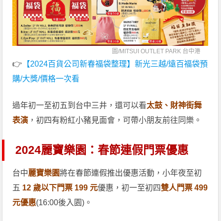
圖/
MITSUI OUTLET PARK 台中港
👉
【2024百貨公司新春福袋整理】新光三越/遠百福袋預
購/大獎/價格一次看
過年初一至初五到台中三井，還可以看
太鼓、財神街舞
表演
，初四有粉紅小豬見面會，可帶小朋友前往同樂。
2024麗寶樂園：春節連假門票優惠
台中
麗寶樂園
將在春節連假推出優惠活動，小年夜至初
五
12 歲以下門票 199 元
優惠，初一至初四
雙人門票 499
元優惠
(16:00後入園)。