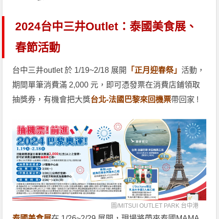
2024台中三井Outlet：泰國美食展、
春節活動
台中三井outlet 於 1/19~2/18 展開
「正月迎春祭」
活動，
期間單筆消費滿 2,000 元，即可憑發票在消費店鋪領取
抽獎券，有機會把大獎
台北-法國巴黎來回機票
帶回家 !
圖/
MITSUI OUTLET PARK 台中港
泰國美食展
在 1/26~2/29 展開，現場將帶來泰國MAMA