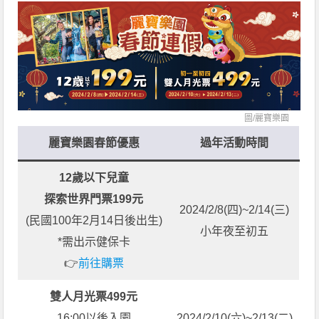
圖/
麗寶樂園
麗寶樂園春節優惠
過年活動時間
12歲以下兒童
探索世界門票199元
2024/2/8(四)~2/14(三)
(民國100年2月14日後出生)
小年夜至初五
*需出示健保卡
👉
前往購票
雙人月光票499元
16:00以後入園
2024/2/10(六)~2/13(二)