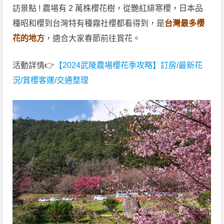
訪景點 ! 農場有 2 萬株櫻花樹，從艷紅緋寒櫻，日本品
種昭和櫻到台灣特有種霧社櫻都看得到，是
台灣最多櫻
花的地方
，適合大家春節前往賞花。
活動詳情👉
【2024武陵農場櫻花季攻略】訂房/最新花
況/賞櫻客運/交通整理