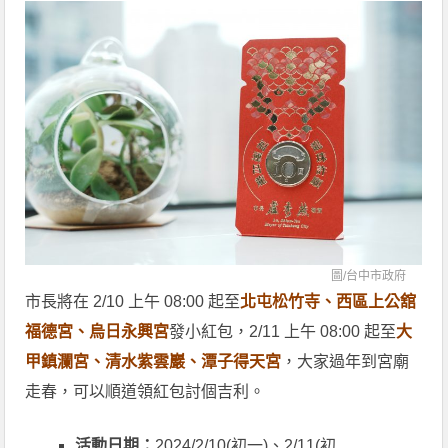
圖/
台中市政府
市長將在 2/10 上午 08:00 起至
北屯松竹寺、西區上公舘
福德宮、烏日永興宮
發小紅包，2/11 上午 08:00 起至
大
甲鎮瀾宮、清水紫雲巖、潭子得天宮
，大家過年到宮廟
走春，可以順道領紅包討個吉利。
活動日期：
2024/2/10(初一)、2/11(初