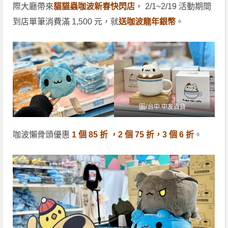
際大廳帶來
貓貓蟲咖波新春快閃店
， 2/1~2/19 活動期間
到店單筆消費滿 1,500 元，就
送咖波龍年銀幣
。
圖/
台中 中友百貨
咖波懶骨頭優惠
1 個 85 折 ，2 個 75 折，3 個 6 折
。