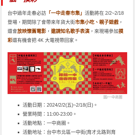
台中過年走春必訪
「一中走春市集」
活動將在 2/2~2/18
登場，期間除了會帶來年貨大街
市集小吃、親子遊戲
，
還會
放映懷舊電影
，
邀請知名歌手表演
，來現場參加
摸
彩
還有機會把 4K 大電視帶回家。
圖/
一中商圈
活動日期：2024/2/2(五)~2/18(日)。
營業時間：11:00-23:00。
活動地點：一中商圈。
活動地址：台中市北區一中街(育才北路到育