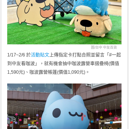
圖/
台中 中友百貨
1/17~2/6 於
活動貼文
上傳指定卡打點合照並留言「#一起
到中友看咖波」，就有機會抽中咖波露營車摺疊椅(價值
1,590元)、咖波露營帳篷(價值1,090元)。