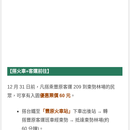
【搭火車+客運前往】
12 月 31 日前，凡搭乘豐原客運 209 到東勢林場的民
眾，可享有入園
優惠票價 60 元
。
搭台鐵至
「豐原火車站」
下車出後站 → 轉
搭豐原客運班車經東勢 → 抵達東勢林場(約
60 分鐘)。