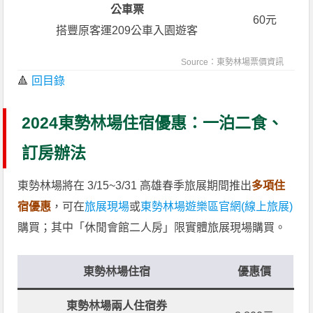
公車票
60元
搭豐原客運209公車入園遊客
Source：
東勢林場票價資訊
🔺
回目錄
2024東勢林場住宿優惠：一泊二食、
訂房辦法
東勢林場將在 3/15~3/31 高雄春季旅展期間推出
多項住
宿優惠
，可在
旅展現場
或
東勢林場遊樂區官網(線上旅展)
購買；其中「休閒會館二人房」限實體旅展現場購買。
東勢林場住宿
優惠價
東勢林場兩人住宿券