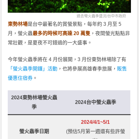
過去螢火蟲季盛況/
台中市政府
東勢林場
是台中最著名的賞螢景點，每年約 3 月至 5
月，螢火蟲
最多的時候可高達 20 萬隻
，夜間螢光點點非
常壯觀，是夏夜不可錯過的一大盛事。
今年螢火蟲季將在 4 月份展開，3 月份東勢林場除了有
「螢火蟲季開鑼」活動
，也將參展高雄春季旅展，
販售
優惠住宿券
。
2024東勢林場螢火蟲
2024台中螢火蟲季
季
2024/4/1~5/1
螢火蟲季日期
(預估5月第一週還有些許螢