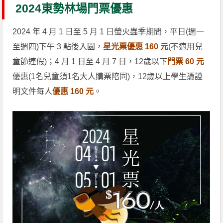
2024東勢林場門票優惠
2024 年 4 月 1 日至 5 月 1 日螢火蟲季期間，平日(週一
至週四)下午 3 點後入園，
星光票優惠 160 元
(不適用兒
童節連假)；4 月 1 日至 4 月 7 日，12歲以下
門票 60 元
優惠(1名兒童須1名大人購票陪同)，12歲以上學生憑證
明文件每人
優惠 160 元
。