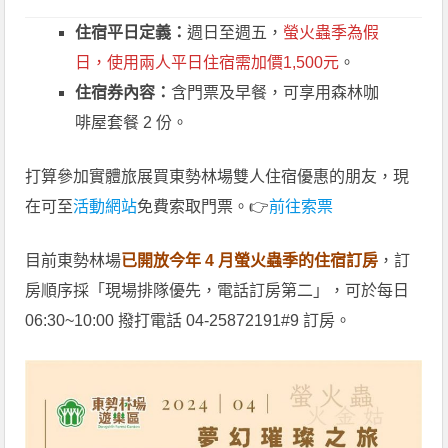
住宿平日定義：
週日至週五，
螢火蟲季為假
日，使用兩人平日住宿需加價1,500元
。
住宿券內容：
含門票及早餐，可享用森林咖
啡屋套餐 2 份。
打算參加實體旅展買東勢林場雙人住宿優惠的朋友，現
在可至
活動網站
免費索取門票。👉
前往索票
目前東勢林場
已開放今年 4 月螢火蟲季的住宿訂房
，訂
房順序採「現場排隊優先，電話訂房第二」，可於每日
06:30~10:00 撥打電話 04-25872191#9 訂房。