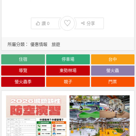
♡
讚
0
分享
所屬分類：
優惠情報
旅遊
住宿
停車場
台中
導覽
東勢林場
螢火蟲
螢火蟲季
親子
門票