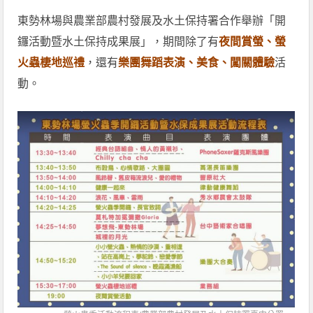
東勢林場與農業部農村發展及水土保持署合作舉辦「開
鑼活動暨水土保持成果展」，期間除了有
夜間賞螢、螢
火蟲棲地巡禮
，還有
樂團舞蹈表演、美食、闖關體驗
活
動。