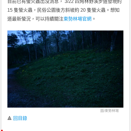
目前已有螢火蟲出沒消息， 3/22 四角林野溪步道發現約
15 隻螢火蟲，民俗公園後方斜坡約 20 隻螢火蟲。想知
道最新螢況，可以持續關注
東勢林場官網
。
圖/
東勢林場
🔺
回目錄