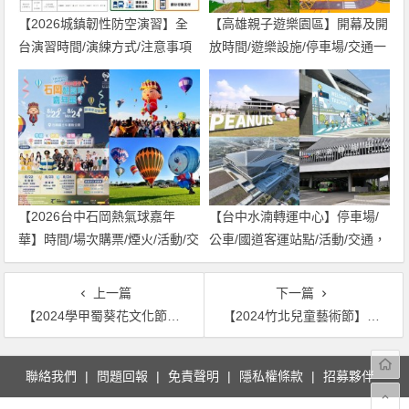
【2026城鎮韌性防空演習】全
【高雄親子遊樂園區】開幕及開
台演習時間/演練方式/注意事項
放時間/遊樂設施/停車場/交通一
一次看！
次看！
【2026台中石岡熱氣球嘉年
【台中水湳轉運中心】停車場/
華】時間/場次購票/煙火/活動/交
公車/國道客運站點/活動/交通，
通，土牛運動公園登場！
啟用免費停車！
上一篇
下一篇
【2024學甲蜀葵花文化節】時間地點/花況花期/活動/交通一次看！
【2024竹北兒童藝術節】時間地點/兒童節活動/節目表/交通一次看！
文
聯絡我們
問題回報
免責聲明
隱私權條款
招募夥伴
章
導