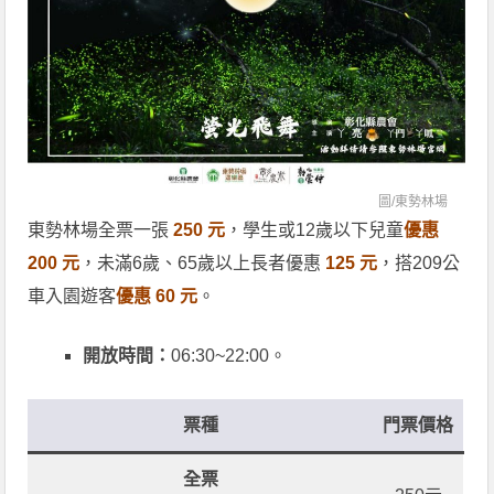
圖/
東勢林場
東勢林場全票一張
250 元
，學生或12歲以下兒童
優惠
200 元
，未滿6歲、65歲以上長者優惠
125 元
，搭209公
車入園遊客
優惠 60 元
。
開放時間：
06:30~22:00。
票種
門票價格
全票