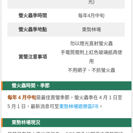
光)
螢火蟲季時間
每年4月中旬
螢火蟲季地點
東勢林場
勿以燈光直射螢火蟲
手電筒需附上紅色玻璃紙再使
賞螢注意事項
用
不用網子、不抓螢火蟲
螢火蟲時間、季節
每年 4 月中旬
是最佳賞螢季節，螢火蟲季在 4 月 1 日至
5 月 1 日，最新消息可至
東勢林場遊樂區FB
。
東勢林場現況