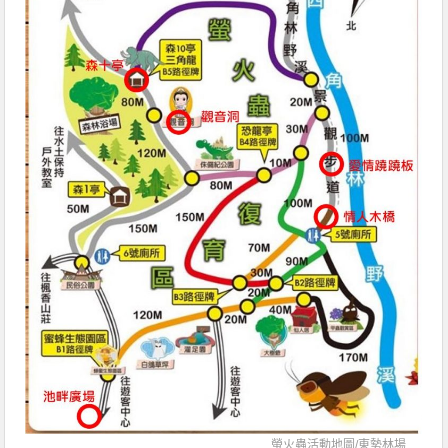
螢火蟲活動地圖/
東勢林場