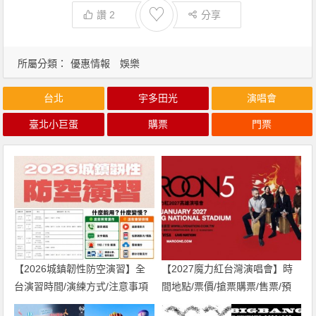
♡
讚
2
分享
所屬分類：
優惠情報
娛樂
台北
宇多田光
演唱會
臺北小巨蛋
購票
門票
【2026城鎮韌性防空演習】全
【2027魔力紅台灣演唱會】時
台演習時間/演練方式/注意事項
間地點/票價/搶票購票/售票/預
一次看！
購，高雄世運登場！