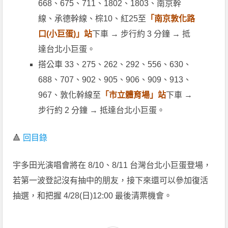
668、675、711、1802、1803、南京幹
線、承德幹線、棕10、紅25至
「南京敦化路
口(小巨蛋)」站
下車 → 步行約 3 分鐘 → 抵
達台北小巨蛋。
搭公車 33、275、262、292、556、630、
688、707、902、905、906、909、913、
967、敦化幹線至
「市立體育場」站
下車 →
步行約 2 分鐘 → 抵達台北小巨蛋。
🔺
回目錄
宇多田光演唱會將在 8/10、8/11 台灣台北小巨蛋登場，
若第一波登記沒有抽中的朋友，接下來還可以參加復活
抽選，和把握 4/28(日)12:00 最後清票機會。