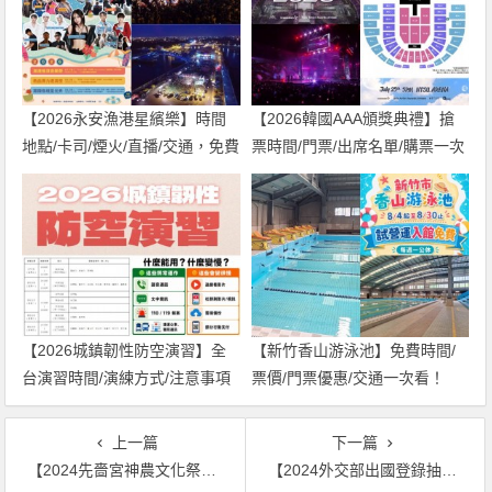
【2026永安漁港星繽樂】時間
【2026韓國AAA頒獎典禮】搶
地點/卡司/煙火/直播/交通，免費
票時間/門票/出席名單/購票一次
入場！
看！
【2026城鎮韌性防空演習】全
【新竹香山游泳池】免費時間/
台演習時間/演練方式/注意事項
票價/門票優惠/交通一次看！
一次看！
上一篇
下一篇
【2024先嗇宮神農文化祭】遶境時間/路線圖/無人機煙火/活動日程表整理
【2024外交部出國登錄抽獎】登錄教學/LINE好友帳號一次看，旅遊補助最高5000元！