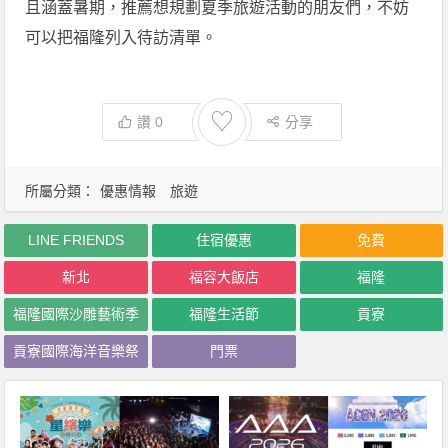
且涵蓋暑期，推薦想規劃夏季旅遊活動的朋友們，不妨
可以把福隆列入待訪清單。
♡
讚
0
分享
所屬分類：
優惠情報
旅遊
LINE FRIENDS
住宿優惠
免費
新北
福容大飯店
福隆
福隆國際沙雕藝術季
福隆生活節
貢寮
貢寮國際海洋音樂祭
門票