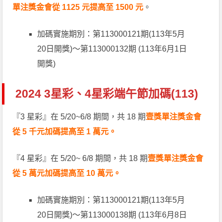
單注獎金會從 1125 元提高至 1500 元
。
加碼實施期別：第113000121期(113年5月
20日開獎)～第113000132期 (113年6月1日
開獎)
2024 3星彩、4星彩端午節加碼(113)
『3 星彩』在 5/20~6/8 期間，共 18 期
壹獎單注獎金會
從 5 千元加碼提高至 1 萬元。
『4 星彩』在 5/20~ 6/8 期間，共 18 期
壹獎單注獎金會
從 5 萬元加碼提高至 10 萬元。
加碼實施期別：第113000121期(113年5月
20日開獎)～第113000138期 (113年6月8日