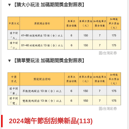
▼
【猜大小玩法 加碼期間獎金對照表】
圖/
台灣彩券
▼
【猜單雙玩法 加碼期間獎金對照表】
圖/
台灣彩券
2024端午節刮刮樂新品(113)