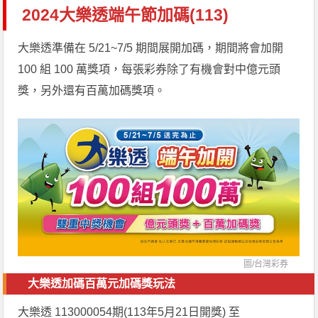
2024大樂透端午節加碼(113)
大樂透準備在 5/21~7/5 期間展開加碼，期間將會加開
100 組 100 萬獎項，每張彩券除了有機會對中億元頭
獎，另外還有百萬加碼獎項。
圖/
台灣彩券
大樂透加碼百萬元加碼獎玩法
大樂透 113000054期(113年5月21日開獎) 至