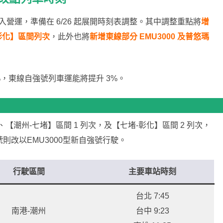
入營運，準備在 6/26 起展開時刻表調整。其中調整重點將
增
彰化】區間列次
，此外也將
新增東線部分 EMU3000 及普悠瑪
%，東線自強號列車運能將提升 3%。
【潮州-七堵】區間 1 列次，及【七堵-彰化】區間 2 列次，
悠瑪號則改以EMU3000型新自強號行駛。
行駛區間
主要車站時刻
台北 7:45
南港-潮州
台中 9:23