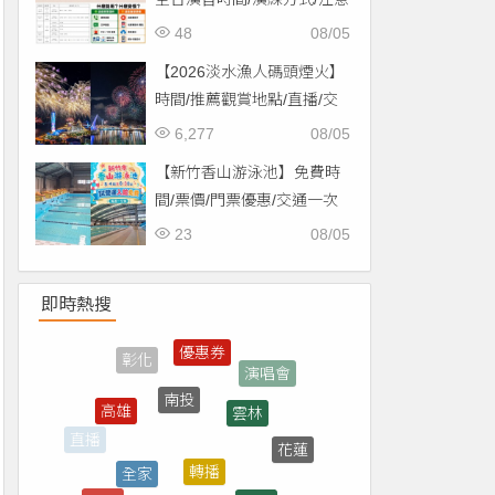
事項一次看！
48
08/05
【2026淡水漁人碼頭煙火】
時間/推薦觀賞地點/直播/交
通資訊一次看！
6,277
08/05
【新竹香山游泳池】免費時
間/票價/門票優惠/交通一次
看！
23
08/05
即時熱搜
南投
雲林
高雄
轉播
全家
花蓮
直播
台北
門票
買一送一
台南