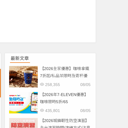
最新文章
【2026全家優惠】咖啡拿鐵
7折起/私品茶限時及寄杯優
惠！價格/菜單一起看
258,355
08/05
【2026年7-ELEVEN優惠】
咖啡限時5折/65
折/CITYCAFE菜單一起看！
435,801
08/05
【2026城鎮韌性防空演習】
全台演習時間/演練方式/注意