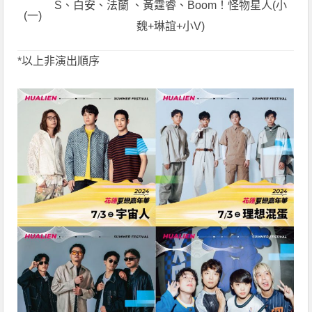
S、白安、法蘭 、黃霆睿、Boom！怪物星人(小
(一)
魏+琳誼+小V)
*以上非演出順序