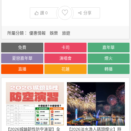
♡
讚
0
分享
所屬分類：
優惠情報
娛樂
旅遊
免費
卡司
嘉年華
夏戀嘉年華
演唱會
煙火
直播
花蓮
轉播
【2026城鎮韌性防空演習】全
【2026淡水漁人碼頭煙火】時