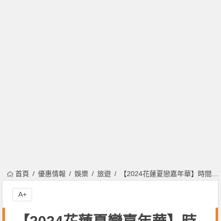
首頁
優惠情報
娛樂
旅遊
【2024花蓮夏戀嘉年華】時間/煙火/演唱會卡司/直播/交通一次看！
A+