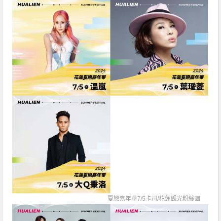
夏戀嘉年華7/5卡司/
花蓮觀光粉絲團