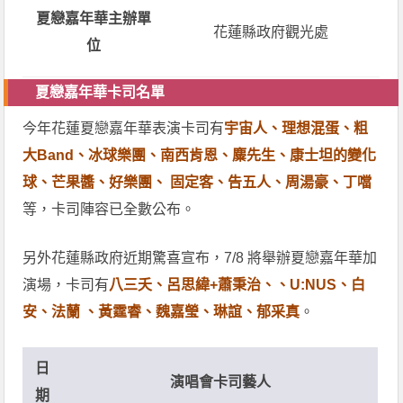
夏戀嘉年華主辦單
花蓮縣政府觀光處
位
夏戀嘉年華卡司名單
今年花蓮夏戀嘉年華表演卡司有
宇宙人、理想混蛋、粗
大Band、冰球樂團、南西肯恩、麋先生、康士坦的變化
球、芒果醬、好樂團、 固定客、告五人、周湯豪、丁噹
等，卡司陣容已全數公布。
另外花蓮縣政府近期驚喜宣布，7/8 將舉辦夏戀嘉年華加
演場，卡司有
八三夭、呂思緯+蕭秉治、、U:NUS、白
安、法蘭 、黃霆睿、魏嘉瑩、琳誼、郁采真
。
日
演唱會卡司藝人
期