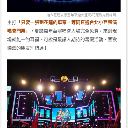
過去花蓮夏戀嘉年華煙火盛況/
花蓮觀光粉絲團
主打
「只要一張到花蓮的車票，等同直通台北小巨蛋演
唱會門票」
，夏戀嘉年華演唱會入場完全免費，來到現
場就能一飽耳福，可說是最讓人期待的暑假活動，喜歡
聽歌的朋友別錯過 !