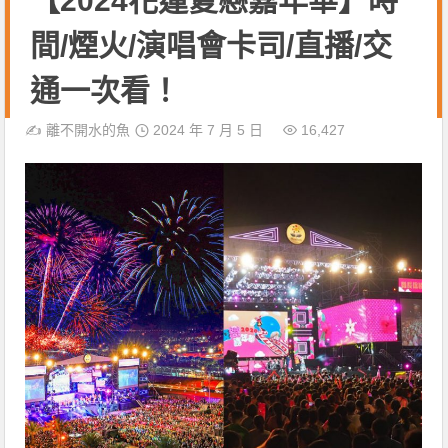
【2024花蓮夏戀嘉年華】時
間/煙火/演唱會卡司/直播/交
通一次看！
✍️
離不開水的魚
2024 年 7 月 5 日
16,427