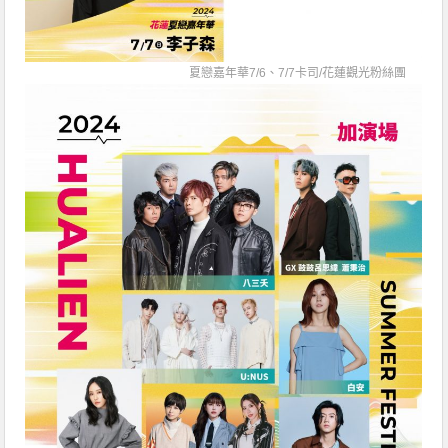
夏戀嘉年華7/6、7/7卡司/
花蓮觀光粉絲團