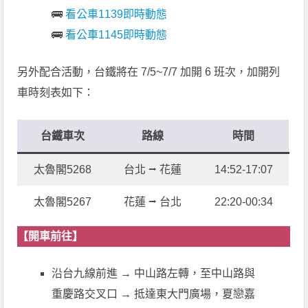
🚌
看公車1139即時動態
🚌
看公車1145即時動態
另外配合活動，台鐵將在 7/5~7/7 加開 6 班次，加開列
車時刻表如下：
台鐵車次
路線
時間
太魯閣5268
台北 ⭢ 花蓮
14:52-17:07
太魯閣5267
花蓮 ⭢ 台北
22:20-00:34
【開車前往】
沿台九線前進 → 中山路左轉，至中山路與
重慶路交叉口 → 抵達東大門廣場，夏戀嘉