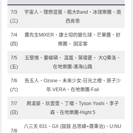
7/3
宇宙人、理想混蛋、粗大Band、冰球樂團、南
(三)
西肯恩
7/4
麋先生MIXER、康士坦的變化球、芒果醬、好
(四)
樂團、 固定客
7/5
五堅情、婁峻碩、 温嵐、葉璦菱、 大Q秉洛、
(五)
在地樂團-濱海山路
7/6
告五人、Ozone、未來少女-日光之橙、原子少
(六)
年-VERA、在地樂團-Fali
7/7
周湯豪、玖壹壹、丁噹、Tyson Yoshi、李子
(日)
森、在地樂團-Hight 5
八三夭 831、GX (鼓鼓 呂思緯+蕭秉治)、U:NU
7/8