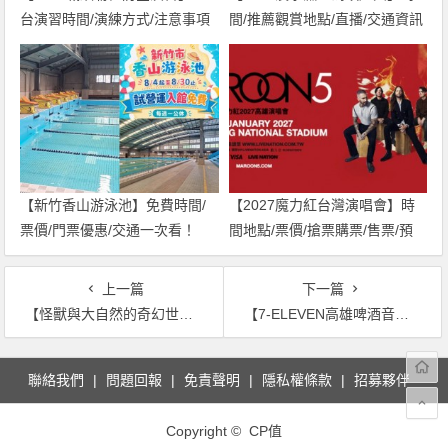
台演習時間/演練方式/注意事項
間/推薦觀賞地點/直播/交通資訊
一次看！
一次看！
【新竹香山游泳池】免費時間/
【2027魔力紅台灣演唱會】時
票價/門票優惠/交通一次看！
間地點/票價/搶票購票/售票/預
購，高雄世運登場！
上一篇
下一篇
【怪獸與大自然的奇幻世界展覽】門票優惠/時間地點，中正紀念堂展出！
【7-ELEVEN高雄啤酒音樂節】2024時間/卡司/票價/ibon售票，夢時代登場！
文
聯絡我們
問題回報
免責聲明
隱私權條款
招募夥伴
章
導
Copyright © CP值
覽