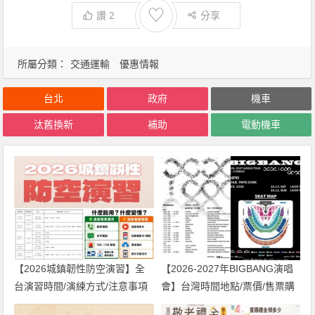
♡
讚
2
分享
所屬分類：
交通運輸
優惠情報
台北
政府
機車
汰舊換新
補助
電動機車
【2026城鎮韌性防空演習】全
【2026-2027年BIGBANG演唱
台演習時間/演練方式/注意事項
會】台灣時間地點/票價/售票購
一次看！
票/搶票，台北、高雄場一次