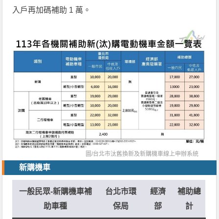
入戶再加碼補助 1 萬。
圖/
台北市汰舊換新及新購機車線上申辦系統
新購機車
一般民眾
-新購機車補
台北市環
經濟
補助總
助車種
保局
部
計