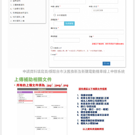
申請資料填寫頁/擷取自市汰舊換新及新購電動機車線上申辦系統