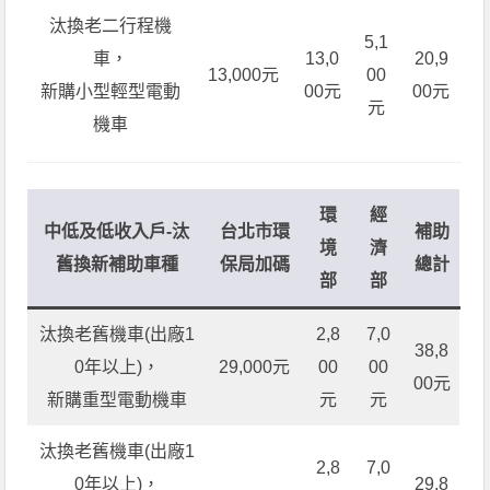
汰換老二行程機
5,1
車，
13,0
20,9
13,000元
00
新購小型輕型電動
00元
00元
元
機車
環
經
中低及低收入戶
-汰
台北市環
補助
境
濟
舊換新補助車種
保局加碼
總計
部
部
汰換老舊機車(出廠1
2,8
7,0
38,8
0年以上)，
29,000元
00
00
00元
新購重型電動機車
元
元
汰換老舊機車(出廠1
2,8
7,0
0年以上)，
29,8