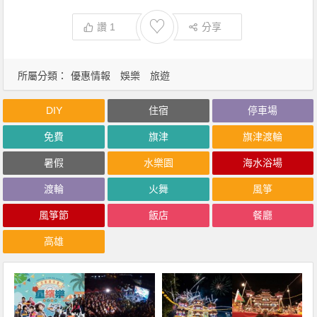
♡
讚
1
分享
所屬分類：
優惠情報
娛樂
旅遊
DIY
住宿
停車場
免費
旗津
旗津渡輪
暑假
水樂園
海水浴場
渡輪
火舞
風箏
風箏節
飯店
餐廳
高雄