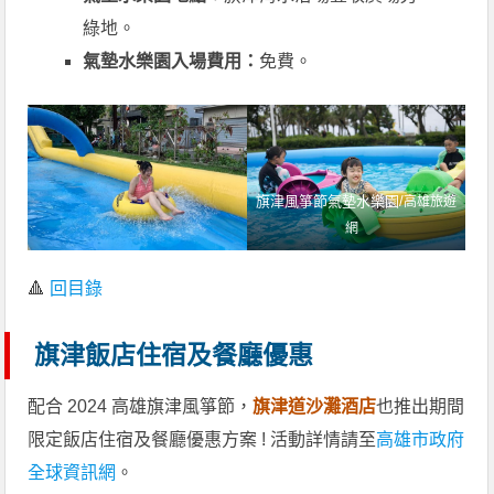
綠地。
氣墊水樂園入場費用：
免費。
旗津風箏節氣墊水樂園/
高雄旅遊
網
🔺
回目錄
旗津飯店住宿及餐廳優惠
配合 2024 高雄旗津風箏節，
旗津道沙灘酒店
也推出期間
限定飯店住宿及餐廳優惠方案 ! 活動詳情請至
高雄市政府
全球資訊網
。