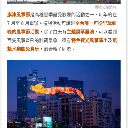
圖/
高雄旅遊網
旗津風箏節
是高雄夏季最受歡迎的活動之一，每年約在
7 月至 8 月舉辦。這場活動可說是
全台唯一可從早玩到
晚的風箏節活動
，除了白天有
主題風箏展演
，可以看到
百隻風箏齊飛的壯觀景象，還有
特色夜光風箏演出
及
氣
墊水樂園免費玩
，適合親子同遊。