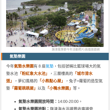
旗津風箏節今年活動照片/
高雄旅遊網
氣墊樂園
今年
氣墊水樂園
有 8 座
氣墊
，包括號稱比籃球場大的氣
墊水池
「粉紅象大水池」
，三層樓高的
「城市滑水
道」
，夢幻風格的
「小熊點心屋」
，兔子+蘿蔔的造型氣
墊
「蘿蔔跳跳屋」
以及
「小鴨水樂園」
等。
氣墊水樂園開放時間：
14:00-20:00。
氣墊水樂園地點：
旗津海水浴場豐收廣場旁