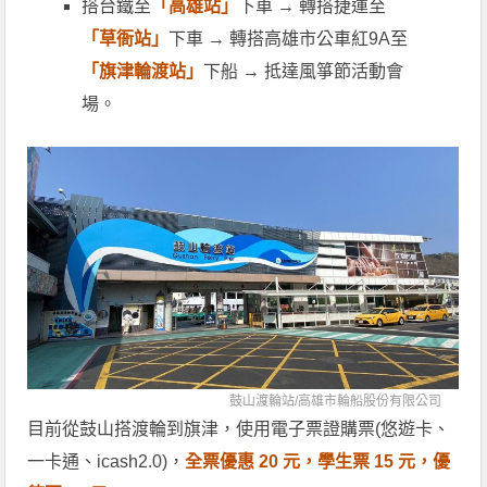
搭台鐵至
「高雄站」
下車 → 轉搭捷運至
「草衙站」
下車 → 轉搭高雄市公車紅9A至
「旗津輪渡站」
下船 → 抵達風箏節活動會
場。
鼓山渡輪站/
高雄市輪船股份有限公司
目前從鼓山搭渡輪到旗津，使用電子票證購票(悠遊卡、
一卡通、icash2.0)，
全票優惠 20 元，學生票 15 元，優