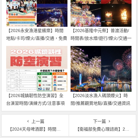
【2026永安漁港星繽樂】時間
【2026基隆中元祭】普渡活動/
地點/卡司/煙火/直播/交通，免費
時間表/放水燈/遊行/煙火/交通一
入場！
次看！
【2026城鎮韌性防空演習】全
【2026淡水漁人碼頭煙火】時
台演習時間/演練方式/注意事項
間/推薦觀賞地點/直播/交通資訊
一次看！
一次看！
上一篇
下一篇
【2024天母啤酒節】時間地點/演唱會藝人/市集/店家優惠/交通一次看！
【衛福部免費心理諮商】2024全台合作機構/補助對象/地圖查詢一次看！