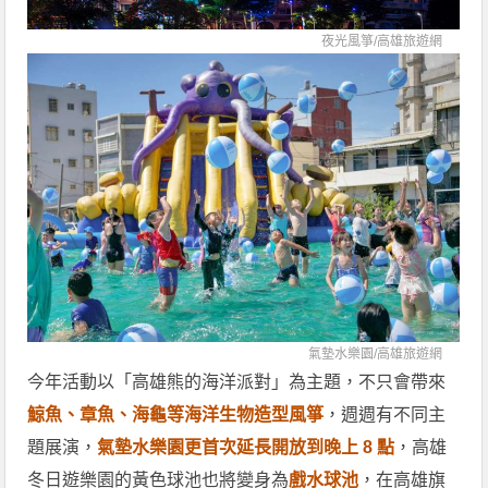
夜光風箏/
高雄旅遊網
氣墊水樂園/
高雄旅遊網
今年活動以「高雄熊的海洋派對」為主題，不只會帶來
鯨魚、章魚、海龜等海洋生物造型風箏
，週週有不同主
題展演，
氣墊水樂園更首次延長開放到晚上 8 點
，高雄
冬日遊樂園的黃色球池也將變身為
戲水球池
，在高雄旗