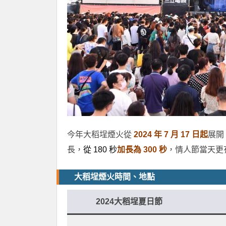
今年大稻埕煙火從
2024 年 7 月 17 日起
展開
長，
從 180 秒
加長為 300 秒
，情人節當天更
大稻埕煙火時間、地點
2024大稻埕夏日節