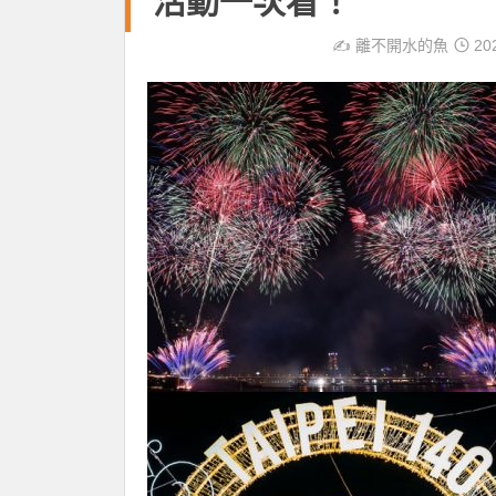
活動一次看！
✍️
離不開水的魚
20