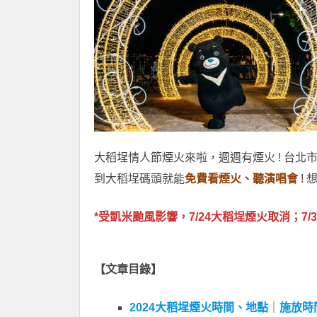
大稻埕情人節煙火來啦，週週有煙火 ! 台北
到大稻埕碼頭就能
免費看煙火、聽演唱會
! 
*受凱米颱風影響，7/24大稻埕煙火取消；
7
【文章目錄】
2024大稻埕煙火時間、地點
｜
施放時