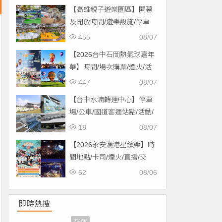
【高雄親子遊樂園區】開幕
及開放時間/遊樂設施/停車
場/交通一次看！
455
08/07
【2026台中石岡熱氣球嘉年
華】時間/場次購票/煙火/活
動/交通，土牛運動公園登
447
08/07
場！
【台中水湳轉運中心】停車
場/公車/國道客運站點/活動/
交通，啟用免費停車！
18
08/07
【2026永安漁港星繽樂】時
間地點/卡司/煙火/直播/交
通，免費入場！
62
08/06
即時熱搜
宜蘭