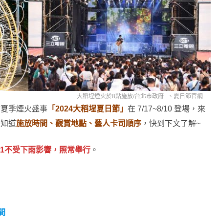
大稻埕煙火於8點施放/
台北市政府
、
夏日節官網
市夏季煙火盛事
「2024大稻埕夏日節」
在 7/17~8/10 登場，來
想知道
施放時間、觀賞地點、藝人卡司順序
，快到下文了解~
/31不受下雨影響，照常舉行
。
間