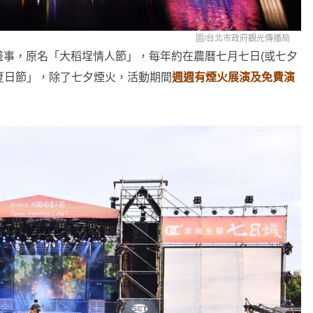
圖/
台北市政府觀光傳播局
盛事，原名「大稻埕情人節」，每年約在農曆七月七日(或七夕
稻埕夏日節」，除了七夕煙火，活動期間
週週有煙火展演及免費演