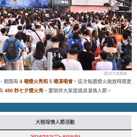
圖/
台北旅遊網
，期間有
4 場煙火秀和 5 場演唱會
。這次每週煙火施放時間更
有
480 秒七夕煙火秀
，要陪伴大家度過浪漫情人節。
大稻埕情人節活動