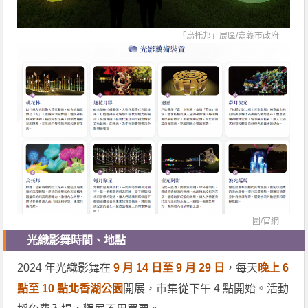
「烏托邦」展區/
嘉義市政府
圖/
官網
光織影舞時間、地點
2024 年光織影舞在
9 月 14 日至 9 月 29 日
，每天
晚上 6
點至 10 點北香湖公園
開展，市集從下午 4 點開始。活動