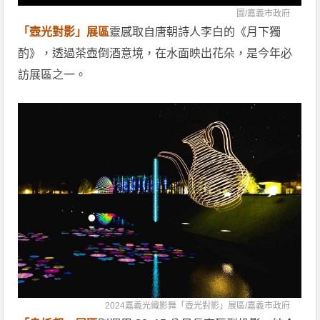
圖/
嘉義市政府
「壺光對影」展區
靈感取自唐朝詩人李白的《月下獨
酌》，透過茶壺倒酒意境，在水面映出花朵，是今年必
訪展區之一。
2024嘉義光織影舞「壺光對影」展區/
嘉義市政府