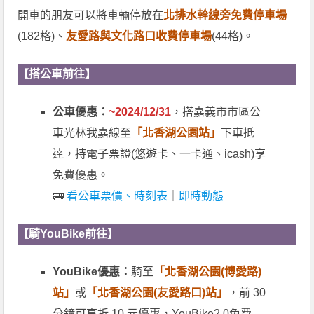
開車的朋友可以將車輛停放在
北排水幹線旁免費停車場
(182格)、
友愛路與文化路口收費停車場
(44格)。
【搭公車前往】
公車優惠：
~2024/12/31
，搭嘉義市市區公
車光林我嘉線至
「北香湖公園站」
下車抵
達，持電子票證(悠遊卡、一卡通、icash)享
免費優惠。
🚌
看公車票價、時刻表
｜
即時動態
【騎YouBike前往】
YouBike優惠：
騎至
「北香湖公園(博愛路)
站」
或
「北香湖公園(友愛路口)站」
，前 30
分鐘可享折 10 元優惠，YouBike2.0免費