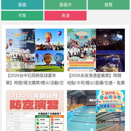
嘉義
嘉義市
展覽
市集
表演
【2026台中石岡熱氣球嘉年
【2026永安漁港星繽樂】時間
華】時間/場次購票/煙火/活動/交
地點/卡司/煙火/直播/交通，免費
通，土牛運動公園登場！
入場！