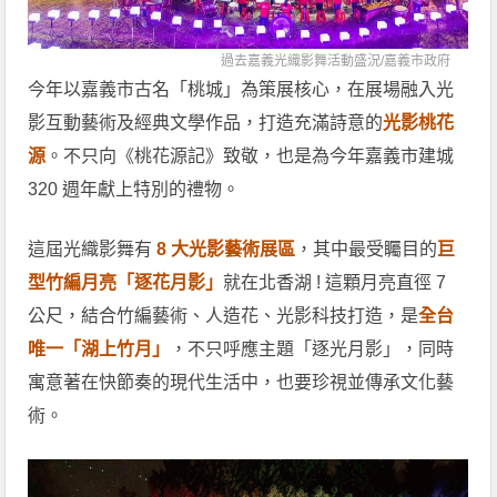
過去嘉義光織影舞活動盛況/
嘉義市政府
今年以嘉義市古名「桃城」為策展核心，在展場融入光
影互動藝術及經典文學作品，打造充滿詩意的
光影桃花
源
。不只向《桃花源記》致敬，也是為今年嘉義市建城
320 週年獻上特別的禮物。
這屆光織影舞有
8 大光影藝術展區
，其中最受矚目的
巨
型竹編月亮「逐花月影」
就在北香湖 ! 這顆月亮直徑 7
公尺，結合竹編藝術、人造花、光影科技打造，是
全台
唯一「湖上竹月」
，不只呼應主題「逐光月影」，同時
寓意著在快節奏的現代生活中，也要珍視並傳承文化藝
術。