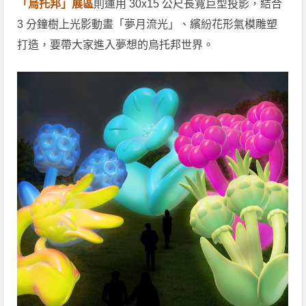
「烏托邦」展區
則運用 30x15 公尺長寬巨型投影，結合
3 分鐘樹上光影動畫「夢月流光」、繽紛花形氣模雕塑
打造，要帶大家進入夢想的烏托邦世界。