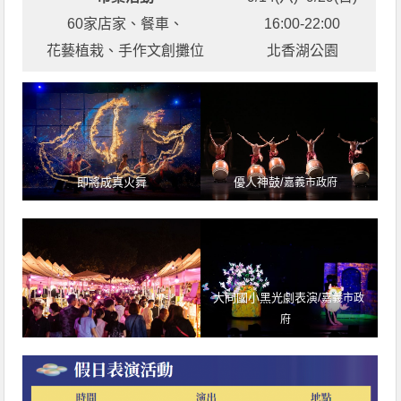
60家店家、餐車、
16:00-22:00
花藝植栽、手作文創攤位
北香湖公園
即將成真火舞
優人神鼓/
嘉義市政府
大同國小黑光劇表演/
嘉義市政
府