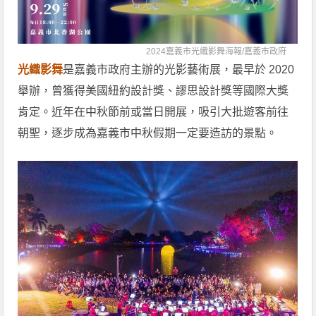
2024嘉義市光織影舞海報/
嘉義市政府
光織影舞
是嘉義市政府主辦的光影藝術展，最早於 2020
舉辦，曾獲得美國紐約設計獎、謬思設計獎等國際大獎
肯定。近年在中秋節前或當日開展，吸引大批遊客前往
朝聖，逐步成為嘉義市中秋假期一定要造訪的景點。