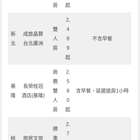
房
起
2,
雙
4
新
成旅晶贊
人
9
不含早餐
北
台北蘆洲
房
9
起
商
2,
務
5
基
長榮桂冠
雙
8
含早餐，延遲退房1小時
隆
酒店(基隆)
人
0
房
起
2,
標
7
桃
旅居文旅
準