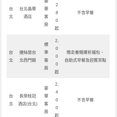
豪
2
台
台北晶華
華
8
不含早餐
北
酒店
客
0
房
起
2,
標
0
台
捷絲旅台
準
贈走春開運祈福包、
0
北
北西門館
客
自助式早餐及迎賓茶點
0
房
起
2,
豪
4
台
長榮桂冠
華
0
不含早餐
北
酒店(台北)
客
0
房
起