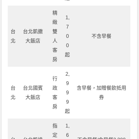
精
1,
緻
7
台
台北凱撒
雙
0
不含早餐
北
大飯店
人
0
客
起
房
2,
行
9
台
台北國賓
政
含早餐，加贈餐飲抵用
9
北
大飯店
客
券
9
房
起
指
1,
定
6