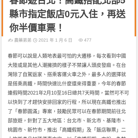
春節遊台北！高鐵搭配北部5
縣市指定飯店0元入住，再送
你半價車票！
✍️
農藥弟弟
2021 年 1 月 6 日
477
春節可以說是人類地表最可怕的大遷移，每次看到中國
大陸或是其他人潮擁擠的樣子不禁讓人頭皮發麻。在台
灣除了自駕返家、搭乘客運火車之外，最多人的選擇就
是搭乘高鐵，時間快速比什麼還來得重要，今年的春節
連假時間2021年2月10至16日總共7天時間，當然可不可
以快到了才趕快安排回家的行程，所以現在高鐵也推出
了「春節圓滿」專案，鼓勵民眾可以在春節期間前往北
部旅遊，針對了五大地區：台北市、新北市、基隆市、
桃園市、新竹市，推出「高鐵假期」及「飯店聯票」二