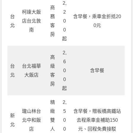
2,
商
柯達大飯
2
台
務
含早餐，乘車金折抵20
店台北敦
0
北
客
0元
南
0
房
起
2,
高
6
台
台北福華
級
0
含早餐
北
大飯店
客
0
房
起
精
2,
瓏山林台
緻
5
含早餐，贈板橋高鐵站
新
北中和飯
雙
0
去程乘車金補助150
北
店
人
0
元、回程免費接駁