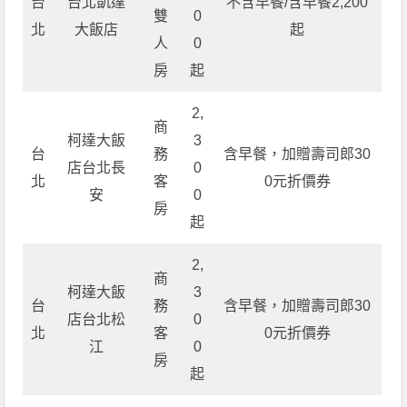
台
台北凱達
不含早餐/含早餐2,200
雙
0
北
大飯店
起
人
0
房
起
2,
商
柯達大飯
3
台
務
含早餐，加贈壽司郎30
店台北長
0
北
客
0元折價券
安
0
房
起
2,
商
柯達大飯
3
台
務
含早餐，加贈壽司郎30
店台北松
0
北
客
0元折價券
江
0
房
起