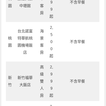
9
不含早餐
園
中壢館
客
9
房
起
2,
台北諾富
海
5
桃
特華航桃
景
0
不含早餐
園
園機場飯
客
0
店
房
起
高
2,
級
9
新
新竹福華
雙
9
不含早餐
竹
大飯店
人
9
房
起