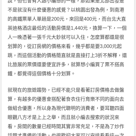
說，但也會有人跟小編想的一樣，那如果是北部出發是
不是就沒有什麼優惠的感覺？以桃園出發為例，到南港
的高鐵票單人單趟是200元，來回是400元，而台北大直
英迪格酒店最低的活動房價是1,440元，換算一下，一個
人一晚憑著一張千元大鈔就可以入住，怎麼算都還是很
划算的，從訂房網的價格來看，幾乎都是要3,000元起
跳，而這個活動的價格簡直就是直接打上3折不解釋，還
比旅展的票價還要便宜許多，就算想小編買了票不搭高
鐵，都覺得這個價格十分划算。
就現在的旅遊趨勢，已經不能只是看著訂房價格去做盤
算，有越多的優惠會搭配著食衣住行育樂不同的面向去
做組合優惠，所以身為現代聰明的消費者，要耳聽四面
眼觀八方才是上上之舉，而且就小編去搜索的狀況來
看，房間的數量已經時間其實非常充足，不是為了炒作
話題才準備的活動，也很歡迎大家可以安排看看這一次