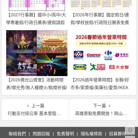
【2027行事曆】國中小/高中/大
【2026年行事曆】國定假日/連
學寒暑假/行政日曆表/連假請假
假/學校放假/行政院日曆表免費
一次看(116年)
下載(115年)
【2026佛光山燈會】活動時間
【2026過年營業時間】全聯/好
表/燈光秀/無人機煙火/點燈祈福/
市多/家樂福/美廉社/愛買/IKEA
市集一次看！
一次看！
上一篇
下一篇
行動支付搭公車 基本里程免費！五條路線搶先試營 三家行動支付上線！LINE Pay Money、悠遊付、橘子支付、街口支付 繳費與服務一次看！
高雄景點免費開放！崗山之眼、壽山動物園、旗津貝殼館春節出遊免門票！
文
聯絡我們
問題回報
免責聲明
隱私權條款
招募夥伴
章