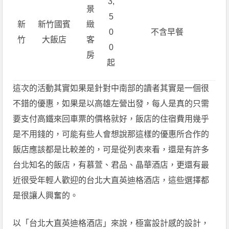
3,
景
5
新
新竹國賓
緻
0
不含早餐
竹
大飯店
客
0
房
起
這次的活動其實如果是針對中南部的讀者其實是一個很
不錯的優惠，如果是以高雄左營出發，每人是真的只需
要支付高鐵來回車票的價格就好，飯店的住宿費用幾乎
是不用錢的，可能有些人會想說那這樣的優惠所合作的
飯店應該都是比較差的，可是從列表來看，還是有許多
台北知名的飯店，有慕萱、君品、晶華酒店，更還有最
近很受年輕人歡迎的台北大直英迪格酒店，這些選擇都
是很讓人興奮的。
以「台北大直英迪格酒店」來說，極富設計感的設計，