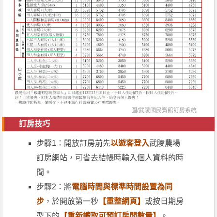
圖/
武陵國民賓館訂房系統
訂房技巧
步驟1：開放訂房前先
以遊客登入
武陵農場
訂房網站，可省去結帳時輸入個人資料的時
間。
步驟2：將
電腦時間與標準時間設置為同
步
，於開放第一秒
【重整網頁】
或按日期房
型下的
【重新讀取可預訂房間數量】
。