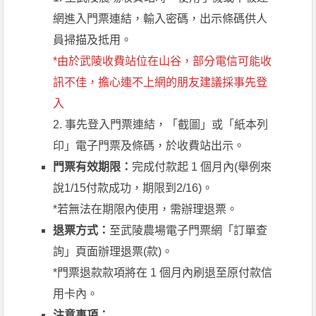
網進入門票連結，輸入密碼，出示條碼供人
員掃描及抵用。
*由於武陵收費站位在山谷，部分電信可能收
訊不佳，擔心連不上網的朋友建議採事先登
入
2. 事先登入門票連結，「截圖」或「紙本列
印」電子門票及條碼，於收費站出示。
門票有效期限：
完成付款起 1 個月內(舉例來
說1/15付款成功，期限到2/16)。
*若無法在期限內使用，需辦理退票。
退票方式：
至武陵農場電子門票網「訂單查
詢」頁面辦理退票(款)。
*門票退款款項將在 1 個月內刷退至原付款信
用卡內。
注意事項：