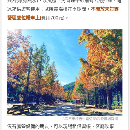
共浴廁(有熱水)、吹風機，另管理中心前有公用插座、電
冰箱供遊客使用；武陵農場櫻花季期間，
不開放未訂露
營區營位睡車上(
費用700元)。
A區汽車棧板供電營位/
武陵農場官網
沒有露營設備的朋友，可以現場租借營帳、客廳吹事