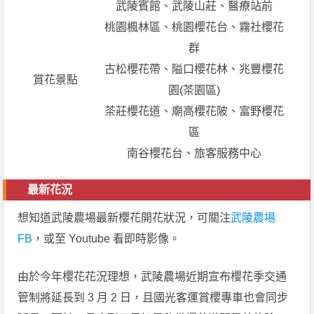
武陵賓館、武陵山莊、醫療站前
桃園楓林區、桃園櫻花台、霧社櫻花
群
古松櫻花帶、隘口櫻花林、兆豐櫻花
賞花景點
園(茶園區)
茶莊櫻花道、廟高櫻花陂、富野櫻花
區
南谷櫻花台、旅客服務中心
最新花況
想知道武陵農場最新櫻花開花狀況，可關注
武陵農場
FB
，或至 Youtube 看即時影像。
由於今年櫻花花況理想，武陵農場近期宣布櫻花季交通
管制將延長到 3 月 2 日，且國光客運賞櫻專車也會同步