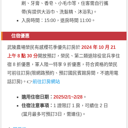
刷、牙膏、香皂、小毛巾等，住客需自行攜
帶(有提供大浴巾、洗髮精、沐浴乳)。
入房時間：15:00，退房時間 11:00。
住宿優惠
武陵農場榮民有感櫻花季優先訂房於
2024 年 10 月 21
上午 8 點 30 分
開放預訂，榮民、第二類退除役官兵享住
宿 8 折優惠，軍人陸一特享 9 折優惠，符合資格的榮民
可前往訂房(限網路預約、預訂國民賓館房間，不適用電
話訂房)。👉
前往訂房網站
適用住宿日期：
2025/2/1~2/28
。
住宿注意事項：
1 證限訂 1 房，可續住 2 日
(當月最多可預訂3日，需連住)。