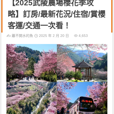
【2025武陵農場櫻花季攻
略】訂房/最新花況/住宿/賞櫻
客運/交通一次看！
✍️
離不開水的魚
2025 年 2 月 20 日
4,653