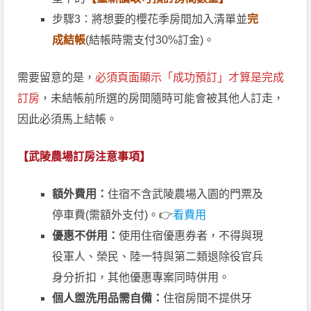
步驟3：將想要的櫻花季房間加入清單並
完
成結帳
(結帳時需支付30%訂金)。
需要留意的是，
必須頁面顯示「成功預訂」才算是完成
訂房
，未結帳前所選的房間隨時可能會被其他人訂走，
因此必須馬上結帳。
【武陵農場訂房注意事項】
額外費用：
住宿不含武陵農場入園的門票及
停車費(需額外支付)。👉
看費用
優惠不併用：
使用住宿優惠券者，不得與現
役軍人、榮民、陸一特與第二類退除役官兵
身分折扣，其他優惠專案同時併用。
個人盥洗用品需自備：
住宿房間不提供牙