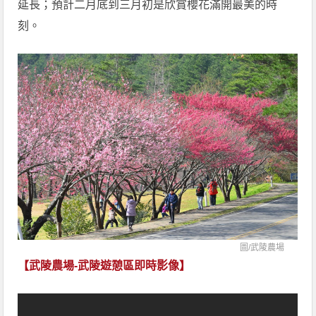
延長；預計二月底到三月初是欣賞櫻花滿開最美的時
刻。
圖/
武陵農場
【武陵農場-武陵遊憩區即時影像】