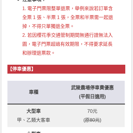
1. 電子門票限整單退票，舉例來說若訂單含
全票 1 張、半票 1 張，全票和半票需一起退
掉，不得只單獨退全票。
2. 若因櫻花季交通管制期間無通行證無法入
園，電子門票超過有效期限，不得要求延長
和辦理退票款。
【停車優惠】
武陵農場停車費優惠
車種
(平假日適用)
大型車
70元
甲、乙類大客車
(
原80元
)