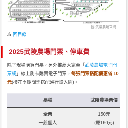
圖/
武陵農場官網
🔺
回目錄
2025武陵農場門票、停車費
除了現場購買門票，另外推薦大家至「
武陵農場電子門
票網
」線上刷卡購買電子門票，
每張門票搭配優惠省 10
元
(櫻花季期間需搭配通行證入園)。
票種
武陵農場票價
全票
150元
一般個人
(
原160元
)