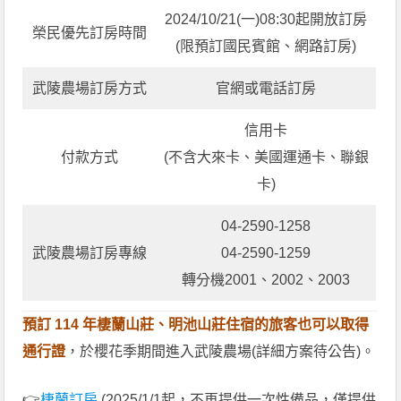
2024/10/21(一)08:30起開放訂房
榮民優先訂房時間
(限預訂國民賓館、網路訂房)
武陵農場訂房方式
官網或電話訂房
信用卡
付款方式
(不含大來卡、美國運通卡、聯銀
卡)
04-2590-1258
武陵農場訂房專線
04-2590-1259
轉分機2001、2002、2003
預訂 114 年棲蘭山莊、明池山莊住宿的旅客也可以取得
通行證
，於櫻花季期間進入武陵農場(詳細方案待公告)。
👉
棲蘭訂房
(2025/1/1起，不再提供一次性備品，僅提供