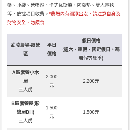
帳、睡袋、營帳燈、卡式瓦斯爐、防潮墊、雙人電毯
等，依據項目收費。
*農場內有獼猴出沒，請注意自身及
財物安全，勿餵食
假日價格
武陵農場-露營
平日
(週六、連假、國定假日、寒
區
價格
暑假等旺季)
A區露營小木
2,000
屋
2,200元
元
三人房
B區露營屋(彩
1,500
繪屋BH)
1,500元
元
三人房