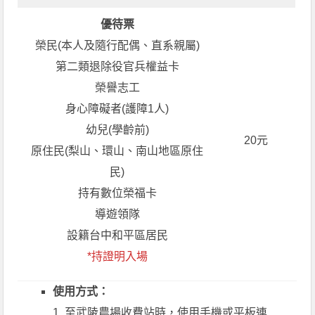
優待票
榮民(本人及隨行配偶、直系親屬)
第二類退除役官兵權益卡
榮譽志工
身心障礙者(護障1人)
幼兒(學齡前)
20元
原住民(梨山、環山、南山地區原住
民)
持有數位榮福卡
導遊領隊
設籍台中和平區居民
*持證明入場
使用方式：
1. 至武陵農場收費站時，使用手機或平板連