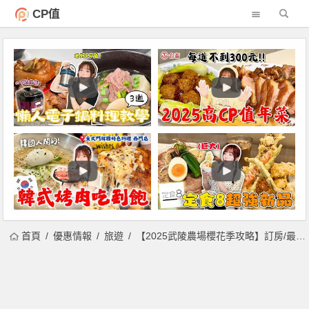
CP值
首頁
優惠情報
旅遊
【2025武陵農場櫻花季攻略】訂房/最新花況/住宿/賞櫻客運/交通一次看！