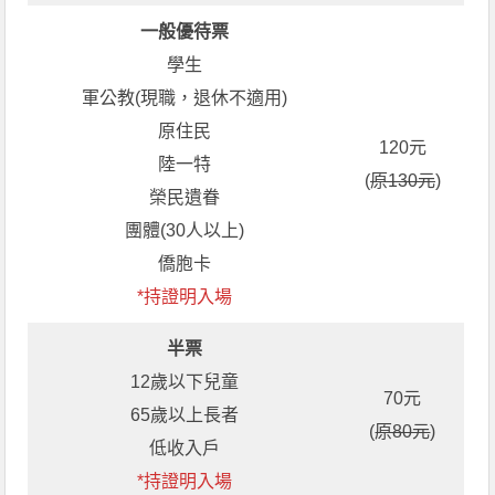
一般優待票
學生
軍公教(現職，退休不適用)
原住民
120元
陸一特
(
原130元
)
榮民遺眷
團體(30人以上)
僑胞卡
*持證明入場
半票
12歲以下兒童
70元
65歲以上長者
(
原80元
)
低收入戶
*持證明入場