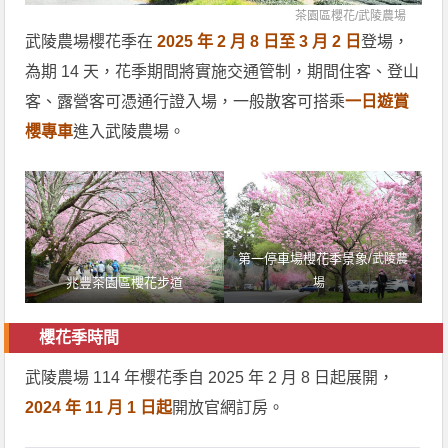
茶園區櫻花/
武陵農場
武陵農場櫻花季在
2025 年 2 月 8 日至 3 月 2 日
登場，
為期 14 天，花季期間將實施交通管制，期間住客、登山
客、露營客可憑通行證入場，一般散客可搭乘
一日遊賞
櫻專車
進入武陵農場。
第一停車場櫻花季景象/
武陵農
兆豐茶園區櫻花步道
場
櫻花季時間
武陵農場 114 年櫻花季自 2025 年 2 月 8 日起展開，
2024 年 11 月 1 日起
開放官網訂房。