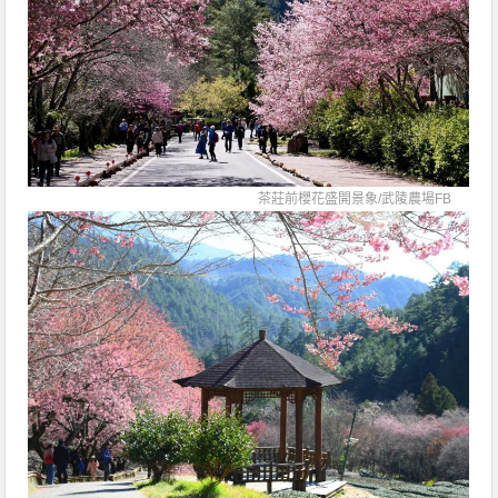
茶莊前櫻花盛開景象/
武陵農場FB