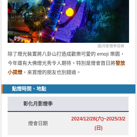
圖/
月影燈季官網
除了燈光裝置將八卦山打造成歡樂可愛的 emoji 樂園，
今年還有大佛燈光秀令人期待。特別是燈會首日將
發放
小提燈
，來賞燈的朋友也別錯過。
點燈時間、地點
彰化月影燈季
2024/12/28(六)~2025/3/2
燈會日期
(日)