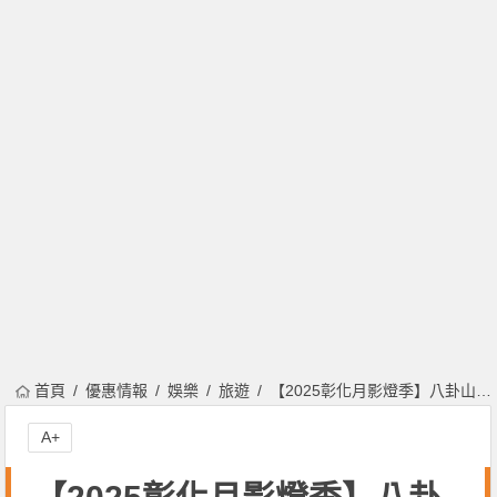
首頁
優惠情報
娛樂
旅遊
【2025彰化月影燈季】八卦山燈會時間/燈光秀/燈區介紹/活動/交通整理
A+