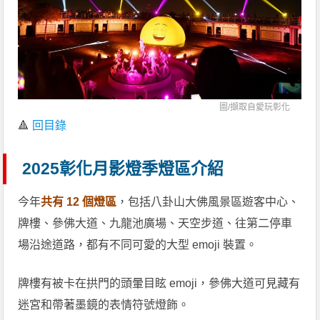
圖/擷取自
愛玩彰化
🔺
回目錄
2025彰化月影燈季燈區介紹
今年
共有 12 個燈區
，包括八卦山大佛風景區遊客中心、
牌樓、參佛大道、九龍池廣場、天空步道、往第二停車
場沿途道路，都有不同可愛的大型 emoji 裝置。
牌樓有被卡在拱門的頭暈目眩 emoji，參佛大道可見藏有
迷宮和帶著墨鏡的表情符號燈飾。