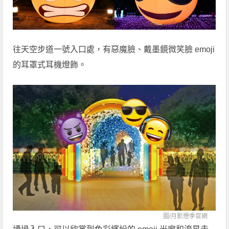
往天空步道一號入口處，有惡魔臉、戴墨鏡微笑臉 emoji
的耳罩式耳機燈飾。
圖/
月影燈季官網