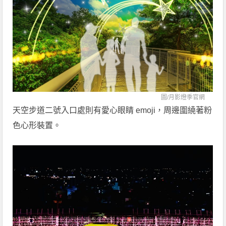
圖/
月影燈季官網
天空步道二號入口處則有愛心眼睛 emoji，周邊圍繞著粉
色心形裝置。