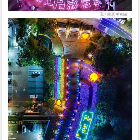
圖/
月影燈季官網