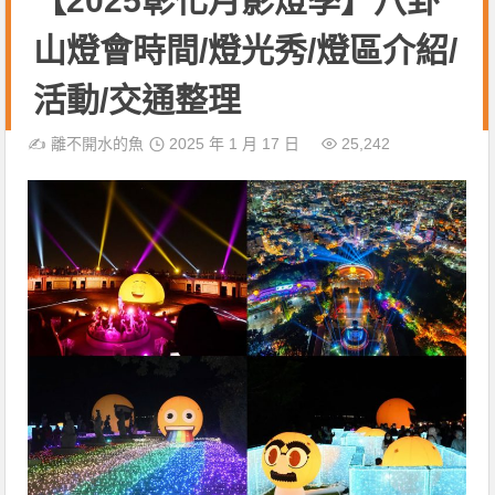
【2025彰化月影燈季】八卦
山燈會時間/燈光秀/燈區介紹/
活動/交通整理
✍️
離不開水的魚
2025 年 1 月 17 日
25,242