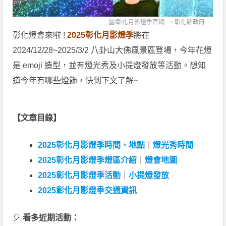
圖/
彰化月影燈季官網
、
彰化縣政府
彰化燈會來啦 !
2025彰化月影燈季
將在
2024/12/28~2025/3/2 八卦山大佛風景區登場，今年花燈
是 emoji 造型，並有燈光秀及小提燈發放等活動。想知
道今年有哪些燈飾，快到下文了解~
【文章目錄】
2025彰化月影燈季時間、地點
｜
燈光秀時間
2025彰化月影燈季燈區介紹
｜
燈會地圖
2025彰化月影燈季活動
｜
小提燈發放
2025彰化月影燈季交通資訊
🎈
看多近期活動：