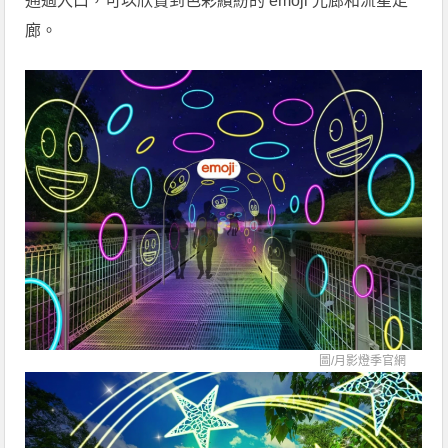
通過入口，可以欣賞到色彩繽紛的 emoji 光廊和流星走
廊。
圖/
月影燈季官網