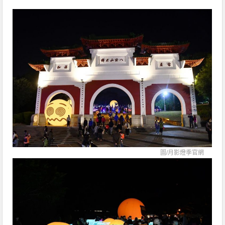
圖/
月影燈季官網