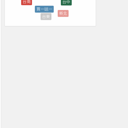
新北
台東
外帶
免費
屏東