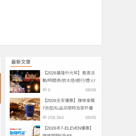
最新文章
【2026基隆中元祭】普渡活
動/時間表/放水燈/遊行/煙火/
交通一次看！
0
08/06
【2026全家優惠】咖啡拿鐵
7折起/私品茶限時及寄杯優
惠！價格/菜單一起看
258,364
08/05
【2026年7-ELEVEN優惠】
咖啡限時5折/65