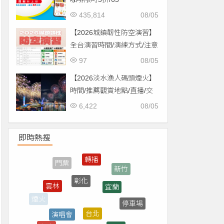
折/CITYCAFE菜單一起看！
435,814
08/05
【2026城鎮韌性防空演習】
全台演習時間/演練方式/注意
事項一次看！
97
08/05
【2026淡水漁人碼頭煙火】
時間/推薦觀賞地點/直播/交
通資訊一次看！
6,422
08/05
即時熱搜
彰化
宜蘭
雲林
台北
演唱會
停車場
台中
買一送一
台南
優惠券