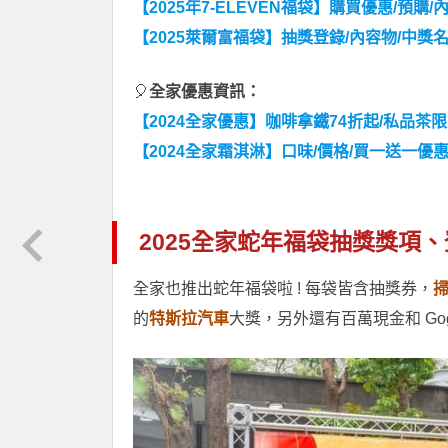
【2025年7-ELEVEN福袋】購買優惠/預購
【2025萊爾富福袋】抽獎登錄/內容物/中獎
🎈
全家優惠資訊：
【2024全家優惠】咖啡拿鐵74折起/私品茶
【2024全家霜淇淋】口味/價格/買一送一優
2025全家蛇年福袋抽獎獎項
全家也推出蛇年福袋啦 ! 每袋皆含抽獎券，
掃
的
特斯拉汽車
大獎，另外還有百萬現金和 Gog