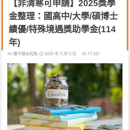
【非清寒可申請】2025獎學
金整理：國高中/大學/碩博士
績優/特殊境遇獎助學金(114
年)
✍️
離不開水的魚
2025 年 3 月 3 日
77,337