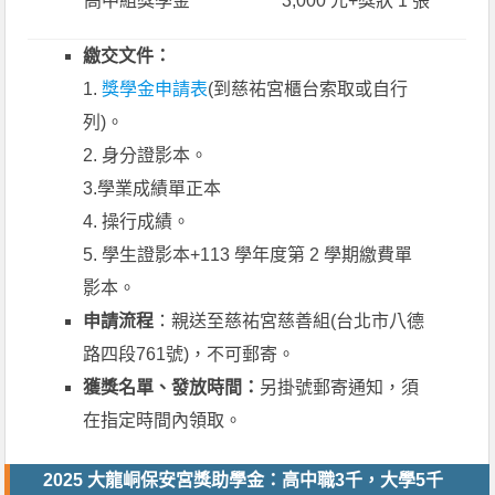
高中組獎學金
3,000 元+獎狀 1 張
繳交文件：
1.
獎學金申請表
(到慈祐宮櫃台索取或自行
列)。
2. 身分證影本。
3.學業成績單正本
4. 操行成績。
5. 學生證影本+113 學年度第 2 學期繳費單
影本。
申請流程
：親送至慈祐宮慈善組(台北市八德
路四段761號)，不可郵寄。
獲獎名單、發放時間：
另掛號郵寄通知，須
在指定時間內領取。
2025 大龍峒保安宮獎助學金：高中職3千，大學5千