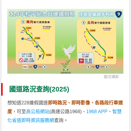
圖/
交通部
國道路況查詢(2025)
想知道228連假國道
即時路況、即時影像、各路段行車速
度
，可至
高公局網站
(高速公路1968)、
1968 APP
、
智慧
化省道即時資訊服務網
查詢。