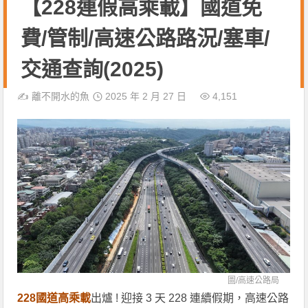
【228連假高乘載】國道免
費/管制/高速公路路況/塞車/
交通查詢(2025)
✍️
離不開水的魚
2025 年 2 月 27 日
4,151
圖/
高速公路局
228國道高乘載
出爐 ! 迎接 3 天 228 連續假期，高速公路