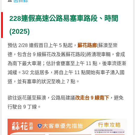
🔺
回目錄
228連假高速公路易塞車路段、時間
(2025)
預估 2/28 連假首日上午 5 點起，
蘇花路廊
(蘇澳至崇
德，包含台 9 線蘇花改及舊蘇花路段)將湧現車輛，會成
為南下最大車潮；估計會壅塞至上午 11 點，後車流逐漸
減緩。3/2 北返居多，將自上午 11 點開始有車子湧入國
道，並有塞車的狀況至晚上 7 點。
欲往返花蓮至蘇澳，公路局建議
改走台 9 線南下
，避免
行駛台 9 丁線。