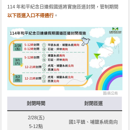
114 年和平紀念日連假國道將實施匝道封閉，管制期間
以下匝道入口不得通行
。
圖/
高公局
封閉時間
封閉匝道
2/28(五)
國1平鎮、埔鹽系統南向
5-12點