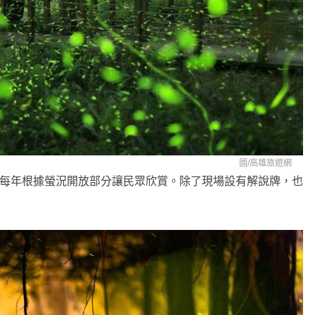
圖/
高雄旅遊網
里，每年根據螢況開放部分讓民眾欣賞。除了現場設有解說牌，也
。