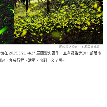
圖/
高雄旅遊網
、
那瑪夏賞螢季
在 2025/3/21~4/27 展開螢火蟲季，並有賞螢步道、部落市
日遊、套裝行程、活動，快到下文了解~