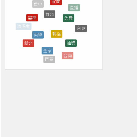
免費
雲林
轉播
菜單
台東
抽獎
全家
新北
7-ELEVEN
台南
門票
屏東
優惠券
市集