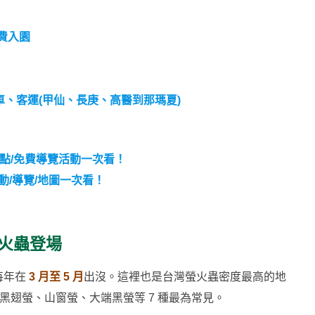
費入園
車、客運(甲仙、長庚、高醫到那瑪夏)
景點/免費導覽活動一次看！
動/導覽/地圖一次看！
螢火蟲登場
每年在
3 月至 5 月
出沒。這裡也是台灣螢火蟲密度最高的地
胸黑翅螢、山窗螢、大端黑螢等 7 種最為常見。