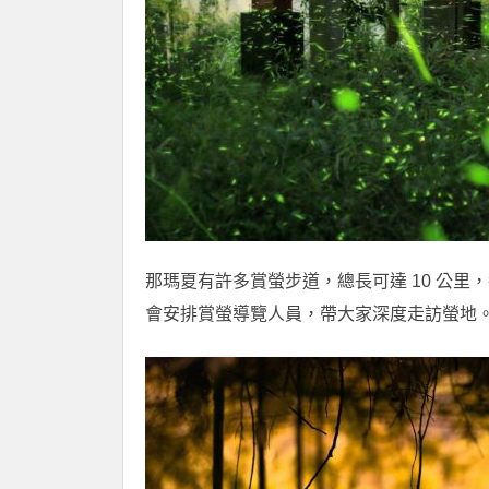
那瑪夏有許多賞螢步道，總長可達 10 公
會安排賞螢導覽人員，帶大家深度走訪螢地