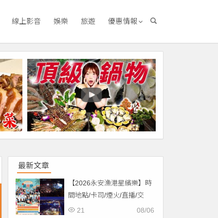
線上影音
娛樂
旅遊
優惠情報
最新文章
【2026永安漁港星繽樂】時
間地點/卡司/煙火/直播/交
通，免費入場！
21
08/06