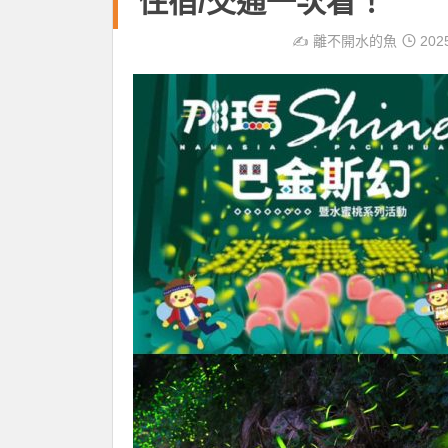
住宿/交通一次看！
✍️
離不開水的魚
202