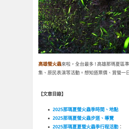
高雄螢火蟲
來啦，全台最多 ! 高雄那瑪夏區準備
集、原民表演等活動。想知道票價、賞螢一
【文章目錄】
2025那瑪夏螢火蟲季時間、地點
2025那瑪夏螢火蟲步道、導覽
2025那瑪夏夏螢火蟲季行程活動
：