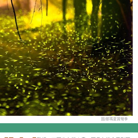
圖/
那瑪夏賞螢季