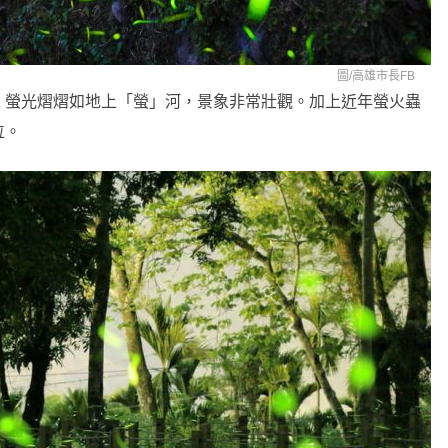
圖/
高雄市長FB
，螢光熠熠如地上「螢」河，景象非常壯觀。加上近年螢火蟲
位。