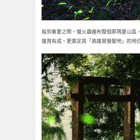
每到春夏之際，螢火蟲遍布整個那瑪夏山區
復育有成，更奠定其「高雄賞螢聖地」的地