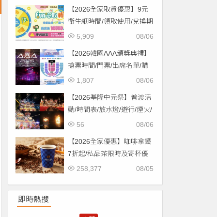
【2026全家取貨優惠】9元
衛生紙時間/領取使用/兌換期
限一次看！
5,909
08/06
【2026韓國AAA頒獎典禮】
搶票時間/門票/出席名單/購
票一次看！
1,807
08/06
【2026基隆中元祭】普渡活
動/時間表/放水燈/遊行/煙火/
交通一次看！
56
08/06
【2026全家優惠】咖啡拿鐵
7折起/私品茶限時及寄杯優
惠！價格/菜單一起看
258,377
08/05
即時熱搜
台北